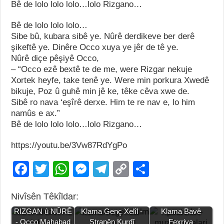
Bê de lolo lolo lolo…lolo Rizgano…
Bê de lolo lolo lolo…
Sibe bû, kubara sibê ye. Nûrê derdikeve ber derê
şikeftê ye. Dinêre Occo xuya ye jêr de tê ye.
Nûrê diçe pêşiyê Occo,
– “Occo ezê bextê te de me, were Rizgar nekuje
Xortek heyfe, take tenê ye. Were min porkura Xwedê
bikuje, Poz û guhê min jê ke, têke cêva xwe de.
Sibê ro nava ‘eşîrê derxe. Him te re nav e, lo him
namûs e ax.”
Bê de lolo lolo lolo…lolo Rizgano…
https://youtu.be/3Vw87RdYgPo
F
T
W
M
T
C
S
a
wi
h
e
el
o
h
Nivîsên Têkîldar:
c
tt
at
ss
e
p
ar
DESTANA
RIZGAN û NÛRÊ
Klama Genç Xelîl -
Klama Bavê
e
er
s
e
gr
y
e
- Occo Mahabad
Stranên Kurdî
Fexriya