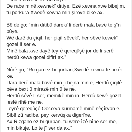
De rabe minê xewnekî dîtiye. Ezê xewna xwe bibejim,
tu porkura Xwedê xewna min şirove bike ax.
Bê de go; “min dîtibû darekî li derê mala bavê te şîn
bûye.
Wê darê du çiqil, her çiqil sêvekî, her sêvê kewekî
gozel li ser e.
Minê bala xwe dayê teyrê qereqûşê jor de li serê
herdû kewa gozel difirî ax.”
Nûrê go; “Rizgan ez bi qurban,Xwedê xewna te bixêr
ke.
Dara derê mala bavê min ji bejna min e, Herdû çiqilê
pêva bext û mirazê min û te ne.
Herdû sêvê li ser, memikê min in. Herdû kewê gozel
‘eslê rihê me ne.
Teyrê qereqûçê Occo’ya kurmamê minê nêçîrvan e.
Sibê zû radibe, pey kervûşka digerîne.
Ax Rizgano ez bi qurban, tu were îzê bîne ser me,
min bikuje. Lo te jî ser da ax.”