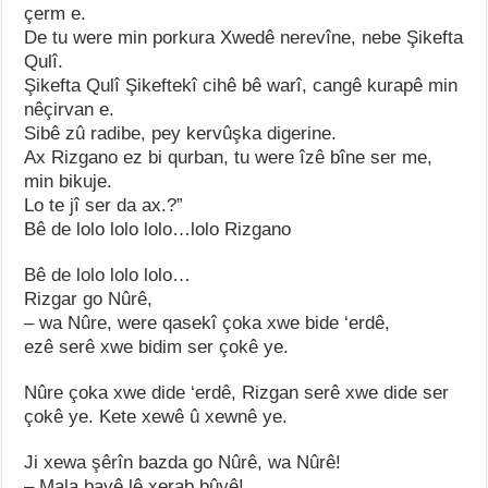
çerm e.
De tu were min porkura Xwedê nerevîne, nebe Şikefta
Qulî.
Şikefta Qulî Şikeftekî cihê bê warî, cangê kurapê min
nêçirvan e.
Sibê zû radibe, pey kervûşka digerine.
Ax Rizgano ez bi qurban, tu were îzê bîne ser me,
min bikuje.
Lo te jî ser da ax.?”
Bê de lolo lolo lolo…lolo Rizgano
Bê de lolo lolo lolo…
Rizgar go Nûrê,
– wa Nûre, were qasekî çoka xwe bide ‘erdê,
ezê serê xwe bidim ser çokê ye.
Nûre çoka xwe dide ‘erdê, Rizgan serê xwe dide ser
çokê ye. Kete xewê û xewnê ye.
Ji xewa şêrîn bazda go Nûrê, wa Nûrê!
– Mala bavê lê xerab bûyê!