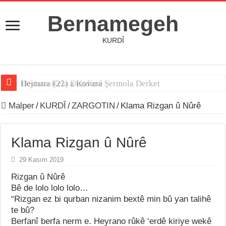
Bernamegeh
KURDÎ
Hejmara (22) a Kovara Şermola Derket
Destana Kela Dimdimê
Malper
/
KURDÎ
/
ZARGOTIN
/
Klama Rizgan û Nûrê
Klama Rizgan û Nûrê
29 Kasım 2019
Rizgan û Nûrê
Bê de lolo lolo lolo…
“Rizgan ez bi qurban nizanim bextê min bû yan talihê
te bû?
Berfanî berfa nerm e. Heyrano rûkê ‘erdê kiriye wekê