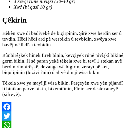
3 kevçî rûnê nivîşkî (30-40 gr)
Xwê (bi qasî 10 gr)
Çêkirin
Hêkên xwe di badiyekê de biçirpînin. Şîrê xwe berdin ser û
tevdin. Hêdî hêdî ard pê werbikin û tevbidin, xwêya xwe
bavêjinê û dîsa tevbidin.
Rûnbirêşkek hinek fireh bînin, kevçiyek rûnê nivîşkî bikinê,
germ bikin. Ji sê paran yekê têkela xwe bi tevî 1 stekan avê
berdin rûnbirêşkê, devanga wê bigirin, zerayî pê ket,
biqulipînin (bizivirînin) û aliyê din jî wisa bikin.
Têkela xwe ya mayî jî wisa bikin. Parçeyên xwe yên pijandî
li binikan parve bikin, bixemilînin, bînin ser destexaneyê
(sifreyê).
Facebook
Twitter