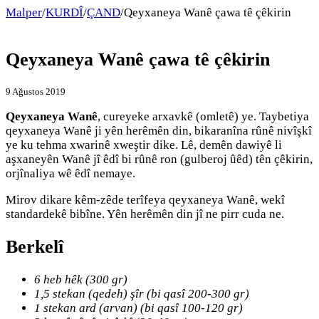
Malper
/
KURDÎ
/
ÇAND
/
Qeyxaneya Wanê çawa tê çêkirin
Qeyxaneya Wanê çawa tê çêkirin
9 Ağustos 2019
Qeyxaneya Wanê
, cureyeke arxavkê (omletê) ye. Taybetiya
qeyxaneya Wanê ji yên herêmên din, bikaranîna rûnê nivîşkî
ye ku tehma xwarinê xweştir dike. Lê, demên dawiyê li
aşxaneyên Wanê jî êdî bi rûnê ron (gulberoj ûêd) tên çêkirin,
orjînaliya wê êdî nemaye.
Mirov dikare kêm-zêde terîfeya qeyxaneya Wanê, wekî
standardekê bibîne. Yên herêmên din jî ne pirr cuda ne.
Berkelî
6 heb hêk (300 gr)
1,5 stekan (qedeh) şîr (bi qasî 200-300 gr)
1 stekan ard (arvan) (bi qasî 100-120 gr)