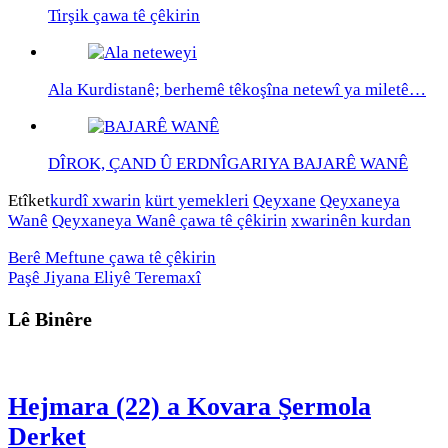
Tirşik çawa tê çêkirin
Ala Kurdistanê; berhemê têkoşîna netewî ya miletê…
DÎROK, ÇAND Û ERDNÎGARIYA BAJARÊ WANÊ
Etîket
kurdî xwarin
kürt yemekleri
Qeyxane
Qeyxaneya
Wanê
Qeyxaneya Wanê çawa tê çêkirin
xwarinên kurdan
Berê
Meftune çawa tê çêkirin
Paşê
Jiyana Eliyê Teremaxî
Lê Binêre
Hejmara (22) a Kovara Şermola
Derket