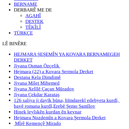
BERNAME
DERBARÊ ME DE
AGAHÎ
DESTEK
TÊKÎLÎ
TÜRKÇE
LÊ BINÊRE
HEJMARA ŞEŞEMÎN YA KOVARA BERNAMEGEH
DERKET
Jiyana Osman Özçelik
Hejmara (22) a Kovara Şermola Derket
Destana Kela Dimdimê
Jiyana Milet Mihemed
Jiyana Xelȋlȇ Çaçan Mȗradov
Jiyana Çekdar Karataş
126 saliya ji dayȋk bȗna, hȋmdarekȋ edebyeta kurdȋ,
bavȇ romana kurdȋ,Erebȇ Şemo Şamȋlov
Hinek leyîskên kurdan ên kevnar
Hejmara Nozdemîn a Kovara Şermola Derket
Mîrê Kemençê Mirado