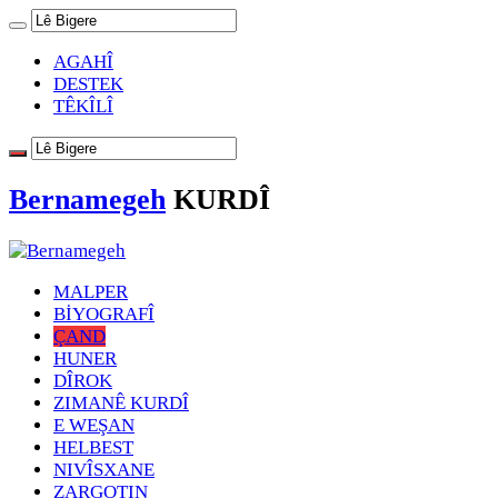
AGAHÎ
DESTEK
TÊKÎLÎ
Bernamegeh
KURDÎ
MALPER
BİYOGRAFÎ
ÇAND
HUNER
DÎROK
ZIMANÊ KURDÎ
E WEŞAN
HELBEST
NIVÎSXANE
ZARGOTIN