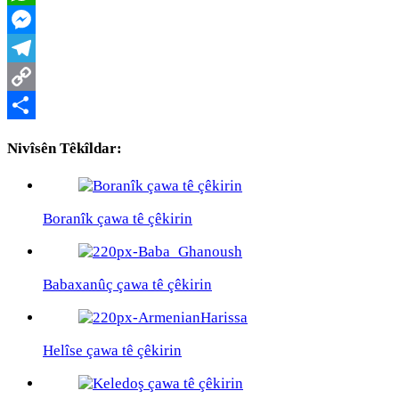
WhatsApp
Messenger
Telegram
Copy
Link
Share
Nivîsên Têkîldar:
Boranîk çawa tê çêkirin
Babaxanûç çawa tê çêkirin
Helîse çawa tê çêkirin