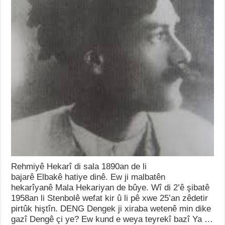
Rehmiyê Hekarî di sala 1890an de li
bajarê Elbakê hatiye dinê. Ew ji malbatên
hekarîyanê Mala Hekariyan de bûye. Wî di 2’ê şibatê
1958an li Stenbolê wefat kir û li pê xwe 25’an zêdetir
pirtûk hiştîn. DENG Dengek ji xiraba wetenê min dike
gazî Dengê çi ye? Ew kund e weya teyrekî bazî Ya …