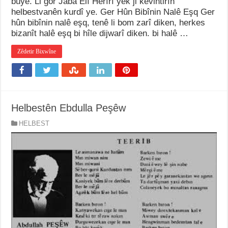
bûye. Li gor Jaba Elî Herîrî yek ji kevintirîn
helbestvanên kurdî ye. Ger Hûn Bibînin Nalê Eşq Ger
hûn bibînin nalê eşq, tenê li bom zarî diken, herkes
bizanît halê eşq bi hîle dijwarî diken. bi halê …
Zêdetir Bixwîne
Helbestên Ebdulla Peşêw
HELBEST