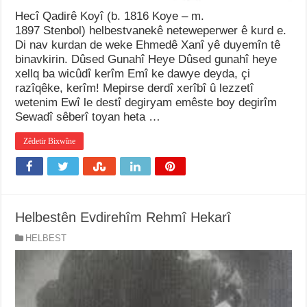
Hecî Qadirê Koyî (b. 1816 Koye – m.
1897 Stenbol) helbestvanekê neteweperwer ê kurd e.
Di nav kurdan de weke Ehmedê Xanî yê duyemîn tê
binavkirin. Dûsed Gunahî Heye Dûsed gunahî heye
xellq ba wicûdî kerîm Emî ke dawye deyda, çi
razîqêke, kerîm! Mepirse derdî xerîbî û lezzetî
wetenim Ewî le destî degiryam emêste boy degirîm
Sewadî sêberî toyan heta …
Zêdetir Bixwîne
Helbestên Evdirehîm Rehmî Hekarî
HELBEST