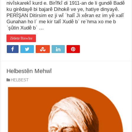
nivîskarekî kurd e. Birîfkî di 1911-an de li gundê Badê
ku girêdayê bi bajarê Dihokê ve ye, hatiye dinyayê.
PERÎŞAN Ditirsim ez ji wî ˈhalî Ji xêran ez im yê xalî
Gunahan ho lˈ me kir talî Xudê bˈ reˈhma xo me b
ˈşûtin Xudê bˈ …
Zêdetir Bixwîne
Helbestên Mehwî
HELBEST