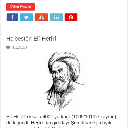
Zêdetir Bixwîne
Helbestên Elî Herîrî
HELBEST
Elî Herîrî di sala 400’î ya koçî (1009/1010’ê zayînê)
de li gundê Herîrê ku girêdayî Şemdînanê ji dayik