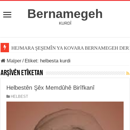
Bernamegeh
KURDÎ
HEJMARA ŞEŞEMÎN YA KOVARA BERNAMEGEH DER
Malper
/
Etiket:
helbesta kurdi
Arşîvên Etîketan
Helbestên Şêx Memdûhê Birîfkanî
HELBEST