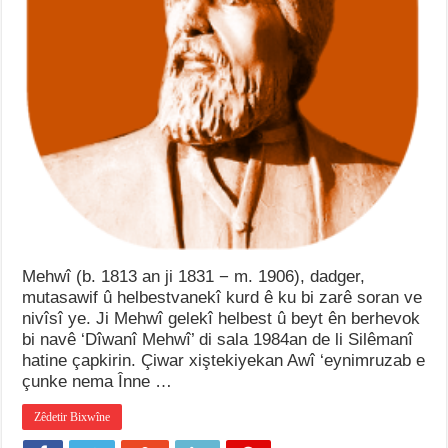
Mehwî (b. 1813 an ji 1831 − m. 1906), dadger,
mutasawif û helbestvanekî kurd ê ku bi zarê soran ve
nivîsî ye. Ji Mehwî gelekî helbest û beyt ên berhevok
bi navê ‘Dîwanî Mehwî’ di sala 1984an de li Silêmanî
hatine çapkirin. Çiwar xiştekiyekan Awî ‘eynimruzab e
çunke nema Înne …
Zêdetir Bixwîne