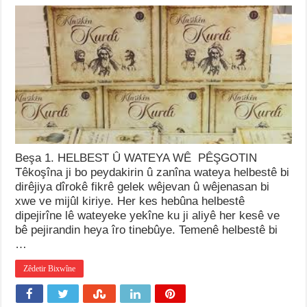
Beşa 1. HELBEST Û WATEYA WÊ PÊŞGOTIN
Têkoşîna ji bo peydakirin û zanîna wateya helbestê bi
dirêjiya dîrokê fikrê gelek wêjevan û wêjenasan bi
xwe ve mijûl kiriye. Her kes hebûna helbestê
dipejirîne lê wateyeke yekîne ku ji aliyê her kesê ve
bê pejirandin heya îro tinebûye. Temenê helbestê bi
…
Zêdetir Bixwîne