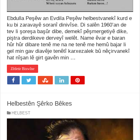
Ebdulla Peşêw an Evdila Peşêw helbestvanekî kurd e
ku bi zaravayê soranî dinivîse. Di salên 1960’an de
tev li şoreşa başûr dibe, demekî pêşmergetiyê dike,
piştra derdikeve derveyî welêt. Name êvar e baran
hûr hûr dibare tenê me na ne tenê me hemû bajar li
gel min gav diavêje tenêtî karxezalek bû nêçirvanekî
hat nîşan lê girt gavên min …
Zêdetir Bixwîne
Helbestên Şêrko Bêkes
HELBEST