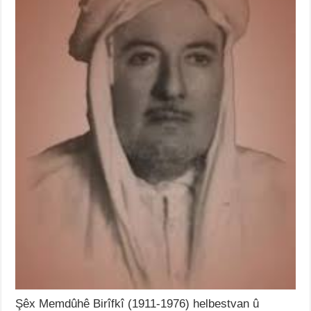
Şêx Memdûhê Birîfkî (1911-1976) helbestvan û