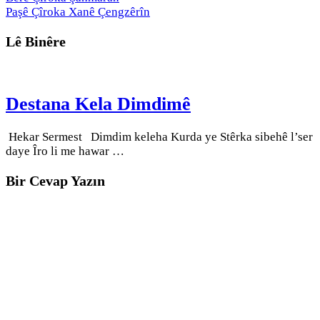
Paşê
Çîroka Xanê Çengzêrîn
Lê Binêre
Destana Kela Dimdimê
Hekar Sermest Dimdim keleha Kurda ye Stêrka sibehê l’ser
daye Îro li me hawar …
Bir Cevap Yazın