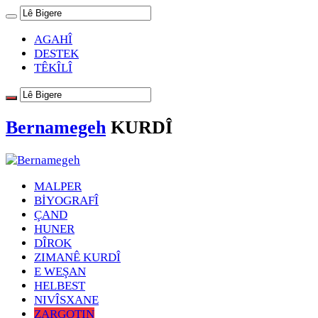
AGAHÎ
DESTEK
TÊKÎLÎ
Bernamegeh
KURDÎ
MALPER
BİYOGRAFÎ
ÇAND
HUNER
DÎROK
ZIMANÊ KURDÎ
E WEŞAN
HELBEST
NIVÎSXANE
ZARGOTIN