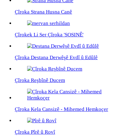
Çîroka Strana Husna Canê
Çîrokek Li Ser Çîroka 'SOSINÊ'
Çîroka Destana Derwêşê Evdî û Edûlê
Çîroka Reşbînê Ducem
Çîroka Kela Cansizê - Mihemed Hemkoçer
Çîroka Pîrê û Rovî