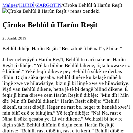
Malper
/
KURDÎ
/
ZARGOTIN
/
Çîroka Behlûl û Harûn Reşît
Çîroka Behlûl û Harûn Reşît
25 Aralık 2019
Behlûl dibêje Harûn Reşît: “Bes zilmê û bêmafî yê bike.”
Ji ber neheqîyên Harûn Reşît, Behlûl tu carî nakene. Harûn
Reşît jî dibêje: “Yê ku bibîne Behlûl bikene, tişta bixwaze ez
ê bidimê.” Yekê feqîr dikeve pey Behlûl û sûkê’re derbas
dibin. Diçin sûka qesaba. Behlûl dinêre ku kelaşê mihê bi
lingê xwe ve hilawistiye, bizin jî bi lingê xwe ve hilawistiye.
Piştî van Behlûl dikene, hetta jê tê bi dengê bilind dikene. Ê
feqir jî hima direve cem Harûn Reşît û dibêje: “Min dît! Min
dît! Min dît Behlûl dikenî.” Harûn Reşît dibêje: “Behlûl
dikenî, tu rast dibêjî. Heger ne rast be, heger tu henekê xwe’l
min bikî ez ê te bikujim.” Yê feqîr dibêje: “Na! Na, rast e.
Niha li sûka qesaba ye. Li wir dikene.” Welhasil bi hev re
diçin sûkê. Behlûl dibînin û diçin cem. Harûn Reşît jê
dipirse: “Behlûl rast dibêjin, rast e tu kenî.” Behlûl dibêje: