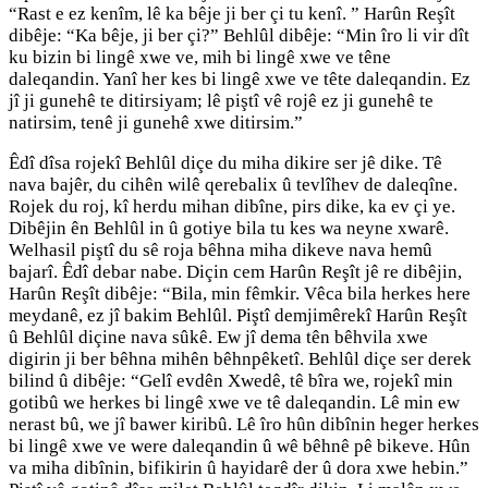
“Rast e ez kenîm, lê ka bêje ji ber çi tu kenî. ” Harûn Reşît
dibêje: “Ka bêje, ji ber çi?” Behlûl dibêje: “Min îro li vir dît
ku bizin bi lingê xwe ve, mih bi lingê xwe ve têne
daleqandin. Yanî her kes bi lingê xwe ve tête daleqandin. Ez
jî ji gunehê te ditirsiyam; lê piştî vê rojê ez ji gunehê te
natirsim, tenê ji gunehê xwe ditirsim.”
Êdî dîsa rojekî Behlûl diçe du miha dikire ser jê dike. Tê
nava bajêr, du cihên wilê qerebalix û tevlîhev de daleqîne.
Rojek du roj, kî herdu mihan dibîne, pirs dike, ka ev çi ye.
Dibêjin ên Behlûl in û gotiye bila tu kes wa neyne xwarê.
Welhasil piştî du sê roja bêhna miha dikeve nava hemû
bajarî. Êdî debar nabe. Diçin cem Harûn Reşît jê re dibêjin,
Harûn Reşît dibêje: “Bila, min fêmkir. Vêca bila herkes here
meydanê, ez jî bakim Behlûl. Piştî demjimêrekî Harûn Reşît
û Behlûl diçine nava sûkê. Ew jî dema tên bêhvila xwe
digirin ji ber bêhna mihên bêhnpêketî. Behlûl diçe ser derek
bilind û dibêje: “Gelî evdên Xwedê, tê bîra we, rojekî min
gotibû we herkes bi lingê xwe ve tê daleqandin. Lê min ew
nerast bû, we jî bawer kiribû. Lê îro hûn dibînin heger herkes
bi lingê xwe ve were daleqandin û wê bêhnê pê bikeve. Hûn
va miha dibînin, bifikirin û hayidarê der û dora xwe hebin.”