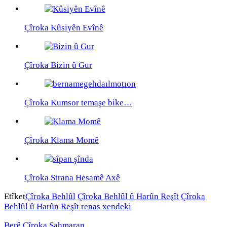
Çîroka Kûsiyên Evînê
Çîroka Bizin û Gur
Çîroka Kumsor temaşe bike…
Çîroka Klama Momê
Çîroka Strana Hesamê Axê
Etîket
Çîroka Behlûl
Çîroka Behlûl û Harûn Reşît
Çîroka
Behlûl û Harûn Reşît renas xendeki
Berê
Çîroka Şahmaran