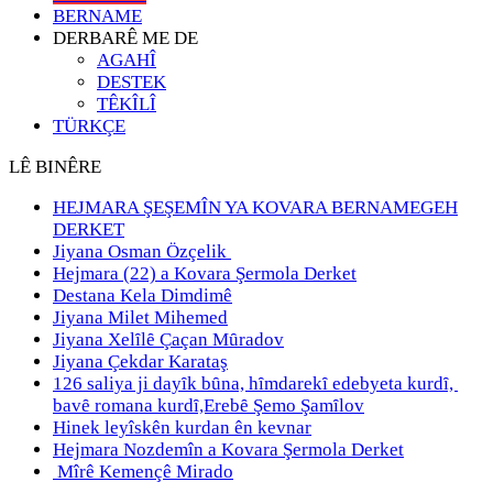
BERNAME
DERBARÊ ME DE
AGAHÎ
DESTEK
TÊKÎLÎ
TÜRKÇE
LÊ BINÊRE
HEJMARA ŞEŞEMÎN YA KOVARA BERNAMEGEH
DERKET
Jiyana Osman Özçelik
Hejmara (22) a Kovara Şermola Derket
Destana Kela Dimdimê
Jiyana Milet Mihemed
Jiyana Xelȋlȇ Çaçan Mȗradov
Jiyana Çekdar Karataş
126 saliya ji dayȋk bȗna, hȋmdarekȋ edebyeta kurdȋ,
bavȇ romana kurdȋ,Erebȇ Şemo Şamȋlov
Hinek leyîskên kurdan ên kevnar
Hejmara Nozdemîn a Kovara Şermola Derket
Mîrê Kemençê Mirado