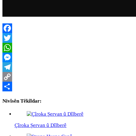
Facebook
Twitter
WhatsApp
Messenger
Telegram
Copy
Link
Share
Nivîsên Têkîldar:
Çîroka Şervan û Dîlberê