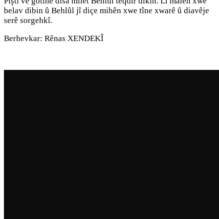
Piştî vê gotinê dîsa milet Behlûl teqdîr dikin. Li malên xwe
belav dibin û Behlûl jî diçe mihên xwe tîne xwarê û diavêje
serê sorgehkî.
Berhevkar: Rênas XENDEKÎ