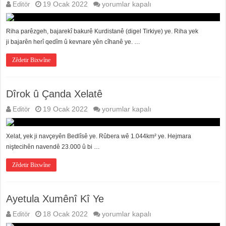
Dîrok
Editör
19 Ocak 2022
yorumlar kapalı
û
Çanda
Rihayê
Riha parêzgeh, bajarekî bakurê Kurdistanê (digel Tirkiye) ye. Riha yek
için
ji bajarên herî qedîm û kevnare yên cîhanê ye. …
Zêdetir Bixwîne
Dîrok û Çanda Xelatê
Dîrok
Editör
19 Ocak 2022
yorumlar kapalı
û
Çanda
Xelatê
Xelat, yek ji navçeyên Bedlîsê ye. Rûbera wê 1.044km² ye. Hejmara
için
niştecihên navendê 23.000 û bi …
Zêdetir Bixwîne
Ayetula Xumênî Kî Ye
Ayetula
Editör
18 Ocak 2022
yorumlar kapalı
Xumênî