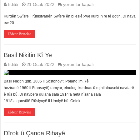
Kurdên
Editör
21 Ocak 2022
yorumlar kapalı
Swîsreyê
için
Kurdên Swîsre ji rûniştvanên Swîsre ên bi eslê xwe kurd in re tê gotin. Di nava
ew 20 …
Zêdetir Bixwîne
Basil Nikitin Kî Ye
Basil
Editör
20 Ocak 2022
yorumlar kapalı
Nikitin
Kî
Ye
Basil Nikitin (jdb. 1885 li Sostonovit, Poland; m. 7ê
için
hezîranê 1960 li Fransayê) ramyar, etnolog, kurdnas û rojhilatnasekî navdarê
ê rûs bû. Di navbera gulana sala 1914’a heta nîsana sala
1918’a qonsûlê Rûsiyayê li Urmiyê bû. Gelek …
Zêdetir Bixwîne
Dîrok û Çanda Rihayê