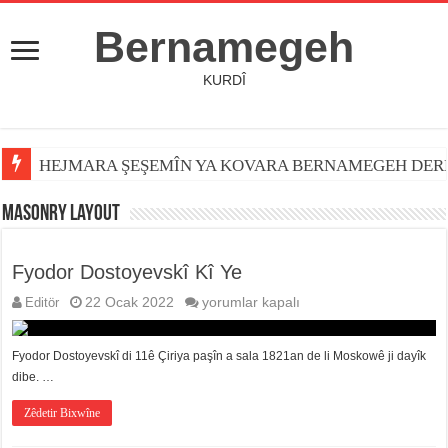
Bernamegeh
KURDÎ
HEJMARA ŞEŞEMÎN YA KOVARA BERNAMEGEH DER
Masonry Layout
Fyodor Dostoyevskî Kî Ye
Fyodor
Editör
22 Ocak 2022
yorumlar kapalı
Dostoyevskî
Kî
Ye
Fyodor Dostoyevskî di 11ê Çiriya paşîn a sala 1821an de li Moskowê ji dayîk
için
dibe. …
Zêdetir Bixwîne