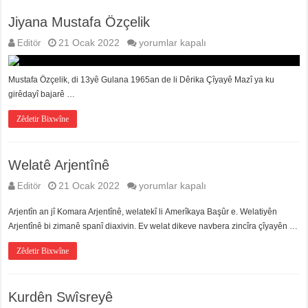
Jiyana Mustafa Özçelik
Jiyana
Editör
21 Ocak 2022
yorumlar kapalı
Mustafa
Özçelik
için
Mustafa Özçelik, di 13yê Gulana 1965an de li Dêrika Çîyayê Mazî ya ku
girêdayî bajarê …
Zêdetir Bixwîne
Welatê Arjentînê
Welatê
Editör
21 Ocak 2022
yorumlar kapalı
Arjentînê
için
Arjentîn an jî Komara Arjentînê, welatekî li Amerîkaya Başûr e. Welatiyên
Arjentînê bi zimanê spanî diaxivin. Ev welat dikeve navbera zincîra çîyayên …
Zêdetir Bixwîne
Kurdên Swîsreyê