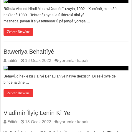
Kî
Ye
Rûhula Ahmed Hindi Musewî Xumênî, (zayîn, 1902 li Xomênê; mirin 3ê
için
hezîranê 1989 li Tehranê) ayetula û lîderekî dînî yê
mezheba şiayan û siyasetmedar û pêşengê Şoreşa …
Zêdetir Bixwîne
Baweriya Behaîtîyê
Baweriya
Editör
18 Ocak 2022
yorumlar kapalı
Behaîtîyê
için
Behayî, dînek e ku ji aliyê Behaulah ve hatiye derxistin. Di eslê xwe de
bingeha dînê …
Zêdetir Bixwîne
Vladîmîr Îlyîç Lenîn Kî Ye
Vladîmîr
Editör
18 Ocak 2022
yorumlar kapalı
Îlyîç
Lenîn