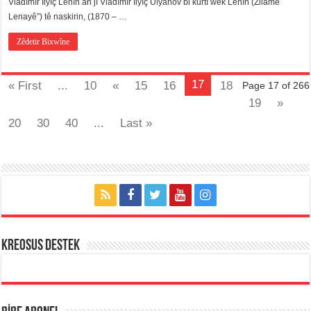
Vladîmîr Îlyîç Lenîn an jî Vladîmîr Îlyîç Ûlyanov bi kurtî wek Lenîn (Zilamê
Kî
Lenayê”) tê naskirin, (1870 – …
Ye
için
Zêdetir Bixwîne
17
« First
...
10
«
15
16
18
Page 17 of 266
19
»
20
30
40
...
Last »
KREOSUS DESTEK