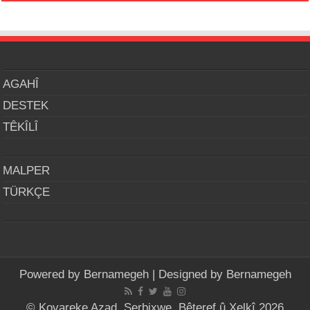
AGAHÎ
DESTEK
TÊKÎLÎ
MALPER
TÜRKÇE
Powered by
Bernamegeh
| Designed by
Bernamegeh
© Kovareke Azad, Serbixwe, Bêteref û Xelkî 2026