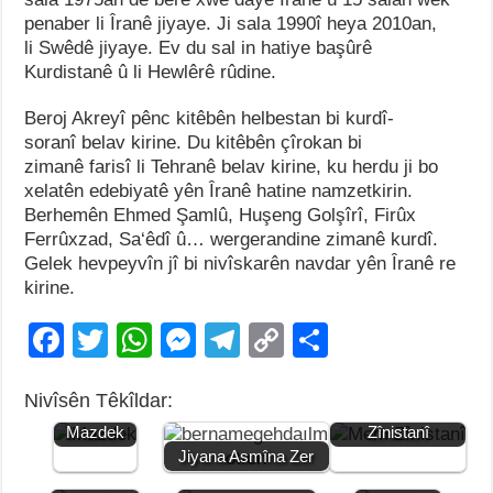
penaber li Îranê jiyaye. Ji sala 1990î heya 2010an,
li Swêdê jiyaye. Ev du sal in hatiye başûrê
Kurdistanê û li Hewlêrê rûdine.
Beroj Akreyî pênc kitêbên helbestan bi kurdî-
soranî belav kirine. Du kitêbên çîrokan bi
zimanê farisî li Tehranê belav kirine, ku herdu ji bo
xelatên edebiyatê yên Îranê hatine namzetkirin.
Berhemên Ehmed Şamlû, Huşeng Golşîrî, Firûx
Ferrûxzad, Sa‘êdî û… wergerandine zimanê kurdî.
Gelek hevpeyvîn jî bi nivîskarên navdar yên Îranê re
kirine.
F
T
W
M
T
C
S
a
wi
h
e
el
o
h
Nivîsên Têkîldar:
c
tt
at
ss
e
p
ar
Jiyana
Jiyana Mem
Mazdek
Zînistanî
e
er
s
e
gr
y
e
Jiyana Asmîna Zer
b
A
n
a
Li
Jiyana Elî
Jiyana