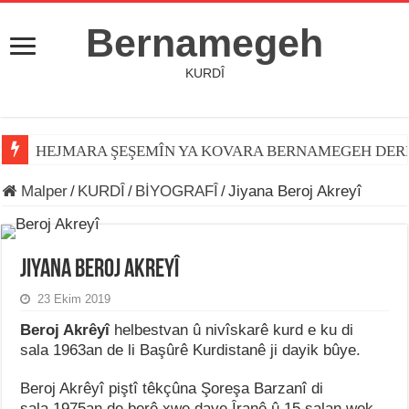
Bernamegeh
KURDÎ
HEJMARA ŞEŞEMÎN YA KOVARA BERNAMEGEH DER
Malper
/
KURDÎ
/
BİYOGRAFÎ
/
Jiyana Beroj Akreyî
Jiyana Beroj Akreyî
23 Ekim 2019
Beroj Akrêyî
helbestvan û nivîskarê kurd e ku di
sala 1963an de li Başûrê Kurdistanê ji dayik bûye.
Beroj Akrêyî piştî têkçûna Şoreşa Barzanî di
sala 1975an de berê xwe daye Îranê û 15 salan wek