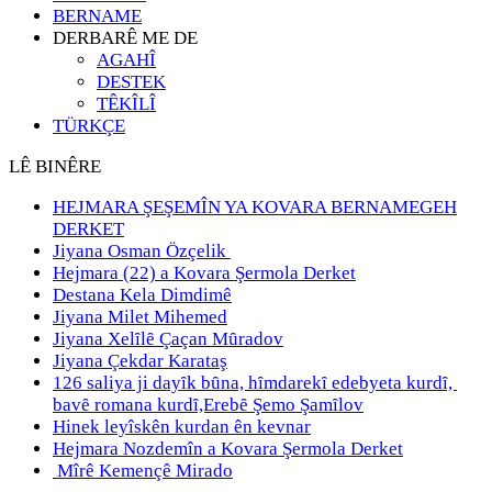
BERNAME
DERBARÊ ME DE
AGAHÎ
DESTEK
TÊKÎLÎ
TÜRKÇE
LÊ BINÊRE
HEJMARA ŞEŞEMÎN YA KOVARA BERNAMEGEH
DERKET
Jiyana Osman Özçelik
Hejmara (22) a Kovara Şermola Derket
Destana Kela Dimdimê
Jiyana Milet Mihemed
Jiyana Xelȋlȇ Çaçan Mȗradov
Jiyana Çekdar Karataş
126 saliya ji dayȋk bȗna, hȋmdarekȋ edebyeta kurdȋ,
bavȇ romana kurdȋ,Erebȇ Şemo Şamȋlov
Hinek leyîskên kurdan ên kevnar
Hejmara Nozdemîn a Kovara Şermola Derket
Mîrê Kemençê Mirado