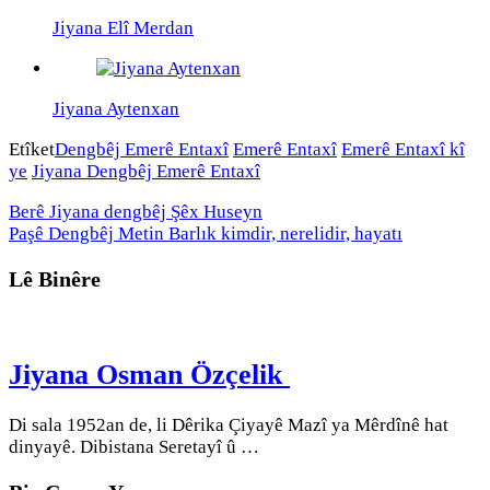
Jiyana Elî Merdan
Jiyana Aytenxan
Etîket
Dengbêj Emerê Entaxî
Emerê Entaxî
Emerê Entaxî kî
ye
Jiyana Dengbêj Emerê Entaxî
Berê
Jiyana dengbêj Şêx Huseyn
Paşê
Dengbêj Metin Barlık kimdir, nerelidir, hayatı
Lê Binêre
Jiyana Osman Özçelik
Di sala 1952an de, li Dêrika Çiyayê Mazî ya Mêrdînê hat
dinyayê. Dibistana Seretayî û …