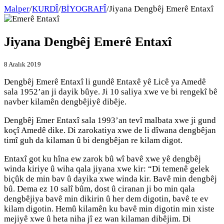
Malper
/
KURDÎ
/
BİYOGRAFÎ
/
Jiyana Dengbêj Emerê Entaxî
Jiyana Dengbêj Emerê Entaxî
8 Aralık 2019
Dengbêj Emerê Entaxî li gundê Entaxê yê Licê ya Amedê
sala 1952’an ji dayik bûye. Ji 10 saliya xwe ve bi rengekî bê
navber kilamên dengbêjiyê dibêje.
Dengbêj Emer Entaxî sala 1993’an tevî malbata xwe ji gund
koçî Amedê dike. Di zarokatiya xwe de li dîwana dengbêjan
timî guh da kilaman û bi dengbêjan re kilam digot.
Entaxî got ku hîna ew zarok bû wî bavê xwe yê dengbêj
winda kiriye û wiha qala jiyana xwe kir: “Di temenê gelek
biçûk de min bav û dayika xwe winda kir. Bavê min dengbêj
bû. Dema ez 10 salî bûm, dost û ciranan ji bo min qala
dengbêjiya bavê min dikirin û her dem digotin, bavê te ev
kilam digotin. Hemû kilamên ku bavê min digotin min xiste
mejiyê xwe û heta niha jî ez wan kilaman dibêjim. Di