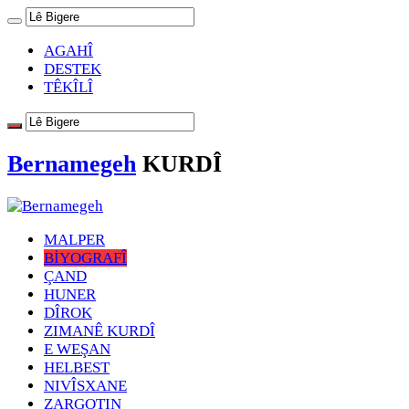
AGAHÎ
DESTEK
TÊKÎLÎ
Bernamegeh
KURDÎ
MALPER
BİYOGRAFÎ
ÇAND
HUNER
DÎROK
ZIMANÊ KURDÎ
E WEŞAN
HELBEST
NIVÎSXANE
ZARGOTIN