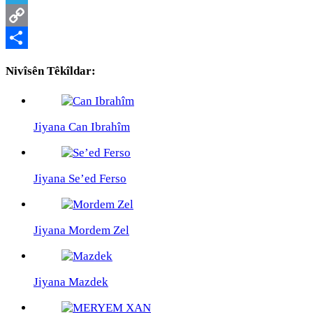
Telegram
Copy
Link
Share
Nivîsên Têkîldar:
Jiyana Can Ibrahîm
Jiyana Se’ed Ferso
Jiyana Mordem Zel
Jiyana Mazdek