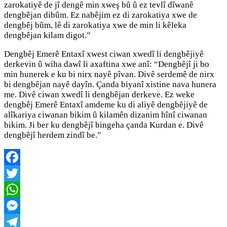
zarokatiyê de jî dengê min xweş bû û ez tevlî dîwanê
dengbêjan dibûm. Ez nabêjim ez di zarokatiya xwe de
dengbêj bûm, lê di zarokatiya xwe de min li kêleka
dengbêjan kilam digot.”
Dengbêj Emerê Entaxî xwest ciwan xwedî li dengbêjiyê
derkevin û wiha dawî li axaftina xwe anî: “Dengbêjî ji bo
min hunerek e ku bi nirx nayê pîvan. Divê serdemê de nirx
bi dengbêjan nayê dayîn. Çanda biyanî xistine nava hunera
me. Divê ciwan xwedî li dengbêjan derkeve. Ez weke
dengbêj Emerê Entaxî amdeme ku di aliyê dengbêjiyê de
alîkariya ciwanan bikim û kilamên dizanim hînî ciwanan
bikim. Ji ber ku dengbêjî bingeha çanda Kurdan e. Divê
dengbêjî herdem zindî be.”
Facebook
Twitter
WhatsApp
Messenger