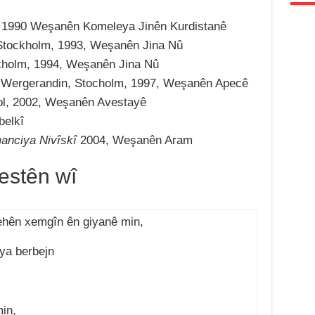
, 1990 Weşanên Komeleya Jinên Kurdistanê
Stockholm, 1993, Weşanên Jina Nû
kholm, 1994, Weşanên Jina Nû
 Wergerandin, Stocholm, 1997, Weşanên Apecê
ol, 2002, Weşanên Avestayê
belkî
nciya Nivîskî
2004, Weşanên Aram
estên wî
ehên xemgîn ên giyanê min,
iya berbejn
min,