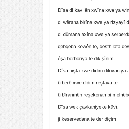
Dîsa di kavilên xwîna xwe ya wi
di wêrana birîna xwe ya rizyayî 
di dûmana axîna xwe ya serberd
qebqeba kewên te, desthilata dew
êşa berboriya te dikişînim.
Dîsa pişta xwe didim dilovaniya 
û berê xwe didim reştava te
û bîranînên reşekonan bi melhêbê
Dîsa wek çavkaniyeke kûvî,
ji keservedana te der diçim