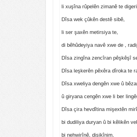
li xuşîna rûpelên zimanê te diger
Dîsa wek çûkên destê sibê,
li ser şaxên metirsiya te,
di bêhûdeyiya navê xwe de , radi
Dîsa zingîna zencîran pêşkêşî s
Dîsa leşkerên pêxêra dîroka te r
Dîsa xweliya dengên xwe û bêza
û giryana cengên xwe li ber lingê
Dîsa çira hevdîtina mişextên mirî
bi dudiliya duryan û bi kêlikên ve
bi nehwirînê, dişikînim.