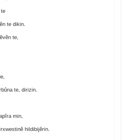
 te
n te dikin.
êvên te,
e,
bûna te, dirizin.
dapîra min,
xwestinê hildibijêrin.