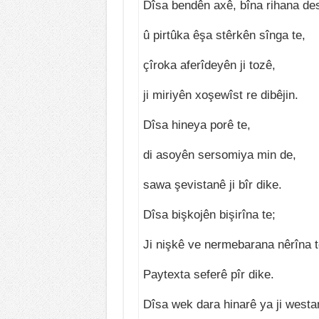
Dîsa bendên axê, bîna rihana des
û pirtûka êşa stêrkên sînga te,
çîroka aferîdeyên ji tozê,
ji miriyên xoşewîst re dibêjin.
Dîsa hineya porê te,
di asoyên sersomiya min de,
sawa şevistanê ji bîr dike.
Dîsa bişkojên bişirîna te;
Ji nişkê ve nermebarana nêrîna t
Paytexta seferê pîr dike.
Dîsa wek dara hinarê ya ji westa