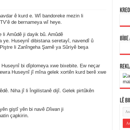
KREO
avdar ê kurd e. Wî bandoreke mezin li
j TV’ê de bernameya wî heye.
 li Amûdê ji dayik bû. Amûdê
BİBE
 ye. Huseynî dibistana seretayî, navendî û
Piştre li Zanîngeha Şamê ya Sûriyê beşa
 Huseynî bi dîplomeya xwe bixebite. Ew neçar
REK
Lewra Huseynî jî mîna gelek xortên kurd berê xwe
. Niha jî li Îngilistanê dijî. Gelek pirtûkên
LÊ B
yên giştî yên bi navê
Dîwan
ji
tin çapkirin.