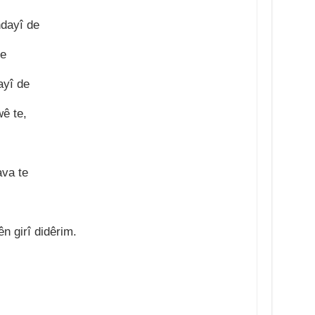
ndayî de
de
ayî de
ê te,
ava te
n girî didêrim.