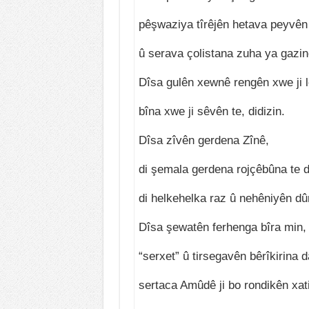
pêşwaziya tîrêjên hetava peyvên
û serava çolistana zuha ya gazinê
Dîsa gulên xewnê rengên xwe ji l
bîna xwe ji sêvên te, didizin.
Dîsa zîvên gerdena Zînê,
di şemala gerdena rojçêbûna te d
di helkehelka raz û nehêniyên dûr
Dîsa şewatên ferhenga bîra min,
“serxet” û tirsegavên bêrîkirina 
sertaca Amûdê ji bo rondikên xatir