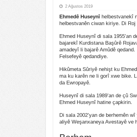
2 Ağustos 2019
Ehmedê Huseynî
helbestvanekî n
helbestvanên ciwan kiriye. Di Ro
Ehmed Huseynî di sala 1955’an de
bajarekî Kurdistana Başûrê Rojava
amadeyî li bajarê Amûdê qedand. 
Felsefeyê qedandiye.
Hikûmeta Sûriyê nehişt ku Ehmed
ma ku karên ne li gorî xwe bike. 
da Ewropayê.
Huseynî di sala 1989’an de çû Swêdê
Ehmed Huseynî hatine çapkirin.
Di sala 2002’yan de berhemên wî 
aliyê Weşanxaneya Avestayê ve ha