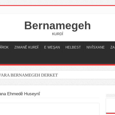
Bernamegeh
KURDÎ
DÎROK
ZIMANÊ KURDÎ
E WEŞAN
HELBEST
NIVÎSXANE
ZA
OVARA BERNAMEGEH DERKET
ana Ehmedê Huseynî