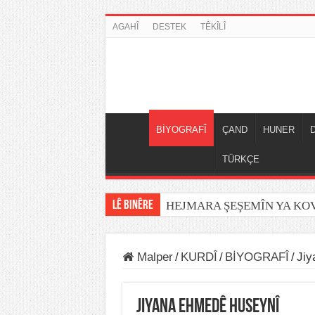
AGAHÎ
DESTEK
TÊKÎLÎ
BİYOGRAFÎ
ÇAND
HUNER
TÜRKÇE
LÊ BINÊRE
HEJMARA ŞEŞEMÎN YA K
Malper
/
KURDÎ
/
BİYOGRAFÎ
/
Jiy
Jiyana Ehmedê Huseynî