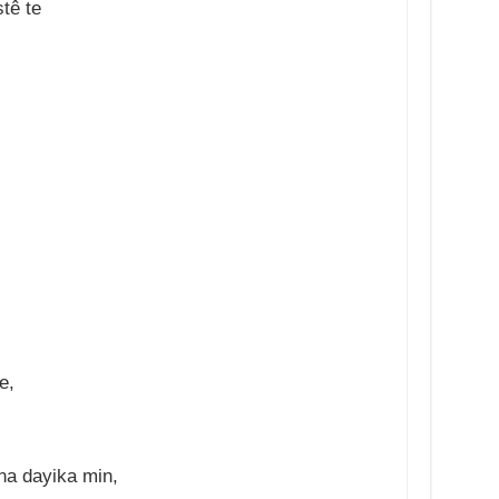
tê te
e,
na dayika min,