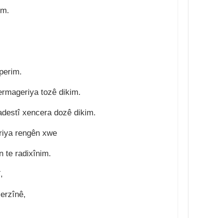
im.
perim.
ermageriya tozê dikim.
adestî xencera dozê dikim.
riya rengên xwe
n te radixînim.
,
lerzînê,