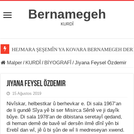
Bernamegeh
KURDÎ
HEJMARA ŞEŞEMÎN YA KOVARA BERNAMEGEH DER
Malper
/
KURDÎ
/
BİYOGRAFÎ
/
Jiyana Feysel Özdemir
Jiyana Feysel Özdemir
15 Ağustos 2019
Nivîskar, helbestkar û berhevkar e. Di sala 1967’an
de li gundê Sîya yê bi ser Misirca Sêrtê ve ji dayîk
bûye. Di sala 1978’an de dibistana seretayî qedand,
di heman demê de bavê wî dersên ilmê dînî yên bi
Erebî dan wî, jê û bi şûn de wî li medreseyan xwend.