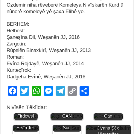
Özdemir niha rêveberê Komeleya Nivîskarên Kurd û
nûnerê komeleyê yê şaxa Êlihê ye.
BERHEM:
Helbest:
Şaneşîna Dil, Weşanên JJ, 2016
Zargotin:
Rûpelên Binaxkirî, Weşanên JJ, 2013
Roman:
Evîna Rojdayê, Weşanên JJ, 2014
Kurteçîrok:
Dadgeha Evînê, Weşanên JJ, 2016
F
T
W
M
T
C
S
a
wi
h
e
el
o
h
Nivîsên Têkîldar:
c
tt
at
ss
e
p
ar
Jiyana
JIYANA QEDRÎ
Jiyana Bawer
Firdewsî
CAN
Can
e
er
s
e
gr
y
e
Jiyana
Jiyana Rindo
b
A
n
a
Li
Ersîn Tek
Sur
Jiyana Şêx