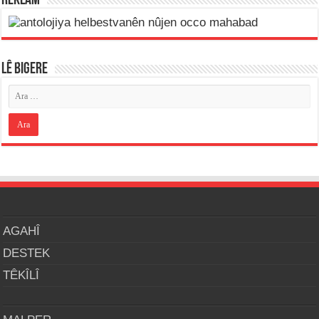
REKLAM
LÊ BIGERE
AGAHÎ
DESTEK
TÊKÎLÎ