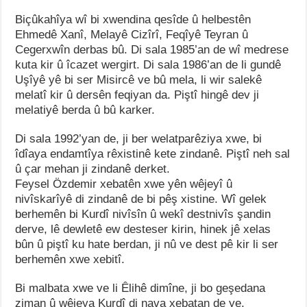
Biçûkahîya wî bi xwendina qesîde û helbestên
Ehmedê Xanî, Melayê Cizîrî, Feqîyê Teyran û
Cegerxwîn derbas bû. Di sala 1985’an de wî medrese
kuta kir û îcazet wergirt. Di sala 1986’an de li gundê
Uşîyê yê bi ser Misircê ve bû mela, li wir salekê
melatî kir û dersên feqiyan da. Piştî hingê dev ji
melatiyê berda û bû karker.
Di sala 1992’yan de, ji ber welatparêziya xwe, bi
îdîaya endamtîya rêxistinê kete zindanê. Piştî neh sal
û çar mehan ji zindanê derket.
Feysel Özdemir xebatên xwe yên wêjeyî û
nivîskarîyê di zindanê de bi pêş xistine. Wî gelek
berhemên bi Kurdî nivîsîn û wekî destnivîs şandin
derve, lê dewletê ew desteser kirin, hinek jê xelas
bûn û piştî ku hate berdan, ji nû ve dest pê kir li ser
berhemên xwe xebitî.
Bi malbata xwe ve li Êlihê dimîne, ji bo geşedana
ziman û wêjeya Kurdî di nava xebatan de ye.