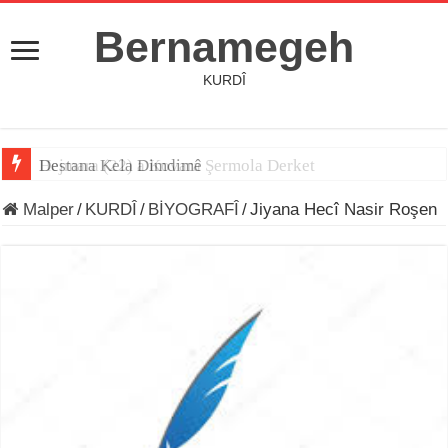
Bernamegeh
KURDÎ
Hejmara (22) a Kovara Şermola Derket
Destana Kela Dimdimê
Malper
/
KURDÎ
/
BİYOGRAFÎ
/
Jiyana Hecî Nasir Roşen