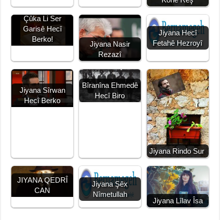
k
Amûdê û Şêwra
Çûka Li Ser
Garisê Hecî
Jiyana Hecî
Berko!
Fetahê Hezroyî
Jiyana Nasir
Rezazî
Bîranîna Ehmedê
Jiyana Sîrwan
Hecî Biro
Hecî Berko
Jiyana Rindo Sur
JIYANA QEDRÎ
Jiyana Şêx
CAN
Nîmetullah
Jiyana Lîlav Îsa