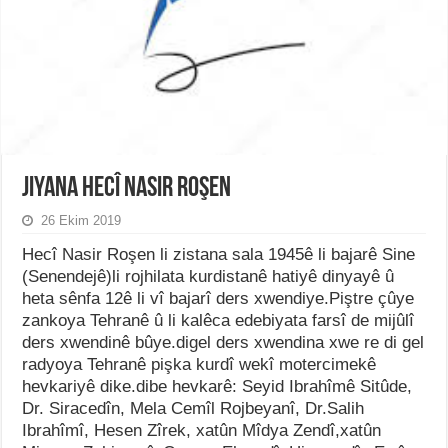
Jiyana Hecî Nasir Roşen
26 Ekim 2019
Hecî Nasir Roşen li zistana sala 1945ê li bajarê Sine
(Senendejê)li rojhilata kurdistanê hatiyê dinyayê û
heta sênfa 12ê li vî bajarî ders xwendiye.Piştre çûye
zankoya Tehranê û li kalêca edebiyata farsî de mijûlî
ders xwendinê bûye.digel ders xwendina xwe re di gel
radyoya Tehranê pişka kurdî wekî motercimekê
hevkariyê dike.dibe hevkarê: Seyid Ibrahîmê Sitûde,
Dr. Siracedîn, Mela Cemîl Rojbeyanî, Dr.Salih
Ibrahîmî, Hesen Zîrek, xatûn Mîdya Zendî,xatûn