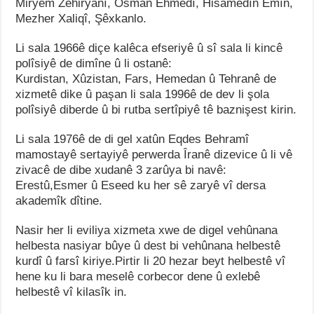
Miryem Zehiryanî, Osman Ehmedî, Hisamedîn Emîn,
Mezher Xaliqî, Şêxkanlo.
Li sala 1966ê diçe kalêca efseriyê û sî sala li kincê
polîsiyê de dimîne û li ostanê:
Kurdistan, Xûzistan, Fars, Hemedan û Tehranê de
xizmetê dike û paşan li sala 1996ê de dev li şola
polîsiyê diberde û bi rutba sertîpiyê tê baznişest kirin.
Li sala 1976ê de di gel xatûn Eqdes Behramî
mamostayê sertayiyê perwerda Îranê dizevice û li vê
zivacê de dibe xudanê 3 zarûya bi navê:
Erestû,Esmer û Eseed ku her sê zaryê vî dersa
akademîk dîtine.
Nasir her li eviliya xizmeta xwe de digel vehûnana
helbesta nasiyar bûye û dest bi vehûnana helbestê
kurdî û farsî kiriye.Pirtir li 20 hezar beyt helbestê vî
hene ku li bara meselê corbecor dene û exlebê
helbestê vî kilasîk in.