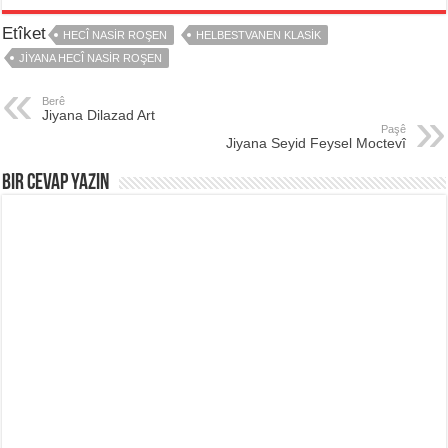
Etîket
HECÎ NASIR ROŞEN
HELBESTVANEN KLASIK
JIYANA HECÎ NASIR ROŞEN
Berê
Jiyana Dilazad Art
Paşê
Jiyana Seyid Feysel Moctevî
Bir Cevap Yazın