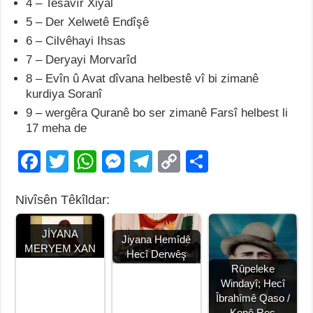
4 – Tesavîr Xiyal
5 – Der Xelwetê Endîşê
6 – Cilvêhayi Ihsas
7 – Deryayi Morvarîd
8 – Evîn û Avat dîvana helbestê vî bi zimanê
kurdiya Soranî
9 – wergêra Quranê bo ser zimanê Farsî helbest li
17 meha de
F
T
W
M
T
C
S
a
wi
h
e
el
o
h
Nivîsên Têkîldar:
c
tt
at
ss
e
p
ar
e
er
s
e
gr
y
e
JİYANA
Jiyana Hemîdê
b
A
n
a
Li
MERYEM XAN
Hecî Derwêş
o
p
g
m
n
Rûpeleke
Windayî; Hecî
o
p
er
k
Îbrahîmê Qaso /
Konê Reş