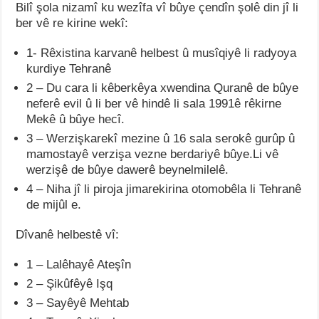
Bilî şola nizamî ku wezîfa vî bûye çendîn şolê din jî li
ber vê re kirine wekî:
1- Rêxistina karvanê helbest û musîqiyê li radyoya
kurdiye Tehranê
2 – Du cara li kêberkêya xwendina Quranê de bûye
neferê evil û li ber vê hindê li sala 1991ê rêkirne
Mekê û bûye hecî.
3 – Werzişkarekî mezine û 16 sala serokê gurûp û
mamostayê verzişa vezne berdariyê bûye.Li vê
werzişê de bûye dawerê beynelmilelê.
4 – Niha jî li piroja jimarekirina otomobêla li Tehranê
de mijûl e.
Dîvanê helbestê vî:
1 – Lalêhayê Ateşîn
2 – Şikûfêyê Işq
3 – Sayêyê Mehtab