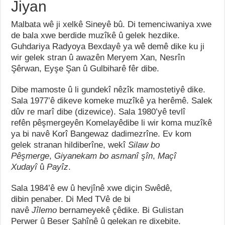
Jiyan
Malbata wê ji xelkê Sineyê bû. Di temenciwaniya xwe
de bala xwe berdide muzîkê û gelek hezdike.
Guhdariya Radyoya Bexdayê ya wê demê dike ku ji
wir gelek stran û awazên Meryem Xan, Nesrîn
Şêrwan, Eyşe Şan û Gulbiharê fêr dibe.
Dibe mamoste û li gundekî nêzîk mamostetiyê dike.
Sala 1977’ê dikeve komeke muzîkê ya herêmê. Salek
dûv re marî dibe (dizewice). Sala 1980’yê tevlî
refên pêşmergeyên Komelayêdibe li wir koma muzîkê
ya bi navê Korî Bangewaz dadimezrîne. Ev kom
gelek stranan hildiberîne, wekî
Silaw bo
Pêşmerge
,
Giyanekam bo asmanî şîn
,
Maçî
Xudayî
û
Payîz
.
Sala 1984’ê ew û hevjînê xwe diçin Swêdê,
dibin penaber. Di Med TVê de bi
navê
Jîlemo
bernameyekê çêdike. Bi Gulistan
Perwer û Beser Şahînê û gelekan re dixebite.