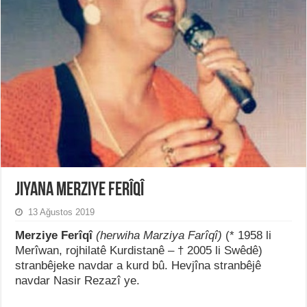
Jiyana Merziye Ferîqî
13 Ağustos 2019
Merziye Ferîqî
(herwiha Marziya Farîqî)
(* 1958 li
Merîwan, rojhilatê Kurdistanê – † 2005 li Swêdê)
stranbêjeke navdar a kurd bû. Hevjîna stranbêjê
navdar Nasir Rezazî ye.