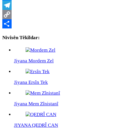
Messenger
Telegram
Copy
Link
Share
Nivîsên Têkîldar:
Jiyana Mordem Zel
Jiyana Ersîn Tek
Jiyana Mem Zînistanî
JIYANA QEDRÎ CAN