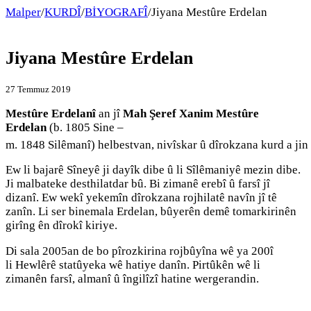
Malper
/
KURDÎ
/
BİYOGRAFÎ
/
Jiyana Mestûre Erdelan
Jiyana Mestûre Erdelan
27 Temmuz 2019
Mestûre Erdelanî
an jî
Mah Şeref Xanim Mestûre
Erdelan
(b. 1805 Sine –
m. 1848 Silêmanî) helbestvan, nivîskar û dîrokzana kurd a jin
Ew li bajarê Sîneyê ji dayîk dibe û li Sîlêmaniyê mezin dibe.
Ji malbateke desthilatdar bû. Bi zimanê erebî û farsî jî
dizanî. Ew wekî yekemîn dîrokzana rojhilatê navîn jî tê
zanîn. Li ser binemala Erdelan, bûyerên demê tomarkirinên
girîng ên dîrokî kiriye.
Di sala 2005an de bo pîrozkirina rojbûyîna wê ya 200î
li Hewlêrê statûyeka wê hatiye danîn. Pirtûkên wê li
zimanên farsî, almanî û îngilîzî hatine wergerandin.