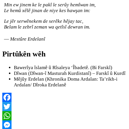
Min ew jinem ke le pakî le serûy hemîwan im,
Le hemû xêlê jinan de niye kes hawşan im:
Le jêr serwênekem de serêke hêjay tac,
Belam le zebrî zeman wa qetîsî dewran im.
—
Mestûre Erdelanî
Pirtûkên wêh
Bawerîya îslamê û Rîsaleya ‘Îbadetê. (Bi Farskî)
Dîwan (Dîwan-î Masturah Kurdistanî) – Farskî û Kurdî
Mêjûy Erdelan (Khronika Doma Ardalan: Ta’rikh-i
Ardalan/ Dîroka Erdelanê
Facebook
Twitter
WhatsApp