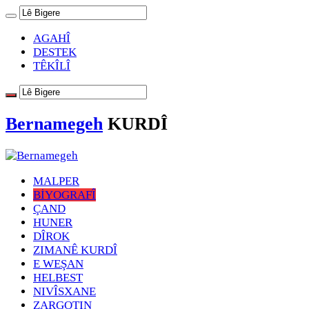
AGAHÎ
DESTEK
TÊKÎLÎ
Bernamegeh
KURDÎ
MALPER
BİYOGRAFÎ
ÇAND
HUNER
DÎROK
ZIMANÊ KURDÎ
E WEŞAN
HELBEST
NIVÎSXANE
ZARGOTIN