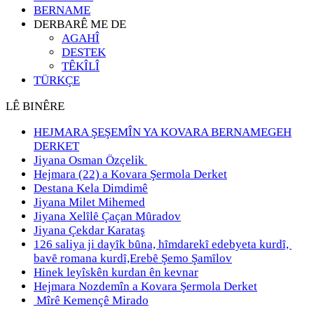
BERNAME
DERBARÊ ME DE
AGAHÎ
DESTEK
TÊKÎLÎ
TÜRKÇE
LÊ BINÊRE
HEJMARA ŞEŞEMÎN YA KOVARA BERNAMEGEH
DERKET
Jiyana Osman Özçelik
Hejmara (22) a Kovara Şermola Derket
Destana Kela Dimdimê
Jiyana Milet Mihemed
Jiyana Xelȋlȇ Çaçan Mȗradov
Jiyana Çekdar Karataş
126 saliya ji dayȋk bȗna, hȋmdarekȋ edebyeta kurdȋ,
bavȇ romana kurdȋ,Erebȇ Şemo Şamȋlov
Hinek leyîskên kurdan ên kevnar
Hejmara Nozdemîn a Kovara Şermola Derket
Mîrê Kemençê Mirado