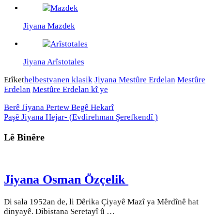
Jiyana Mazdek
Jiyana Arîstotales
Etîket
helbestvanen klasik
Jiyana Mestûre Erdelan
Mestûre
Erdelan
Mestûre Erdelan kî ye
Berê
Jiyana Pertew Begê Hekarî
Paşê
Jiyana Hejar- (Evdirehman Şerefkendî )
Lê Binêre
Jiyana Osman Özçelik
Di sala 1952an de, li Dêrika Çiyayê Mazî ya Mêrdînê hat
dinyayê. Dibistana Seretayî û …