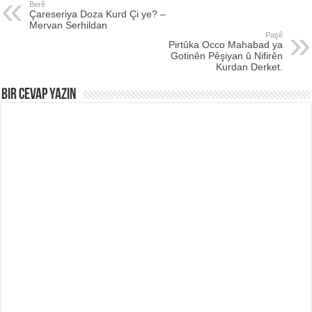
Berê
Çareseriya Doza Kurd Çi ye? –
Mervan Serhildan
Paşê
Pirtûka Occo Mahabad ya
Gotinên Pêşiyan û Nifirên
Kurdan Derket.
Bir Cevap Yazın