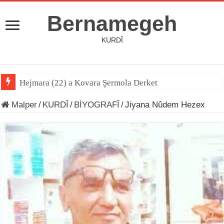
Bernamegeh
KURDÎ
Hejmara (22) a Kovara Şermola Derket
Destana Kela Dimdimê
Malper
/
KURDÎ
/
BİYOGRAFÎ
/
Jiyana Nûdem Hezex