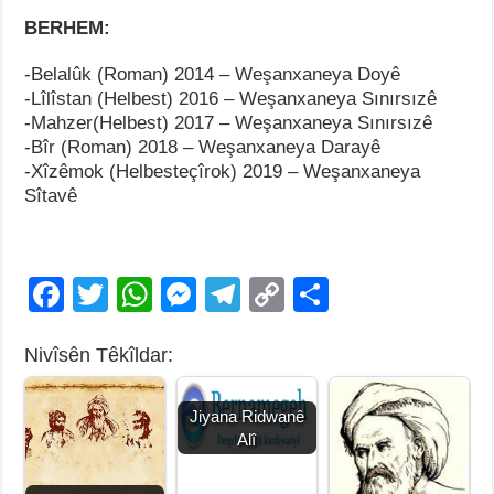
BERHEM:
-Belalûk (Roman) 2014 – Weşanxaneya Doyê
-Lîlîstan (Helbest) 2016 – Weşanxaneya Sınırsızê
-Mahzer(Helbest) 2017 – Weşanxaneya Sınırsızê
-Bîr (Roman) 2018 – Weşanxaneya Darayê
-Xîzêmok (Helbesteçîrok) 2019 – Weşanxaneya
Sîtavê
F
T
W
M
T
C
S
a
wi
h
e
el
o
h
Nivîsên Têkîldar:
c
tt
at
ss
e
p
ar
e
er
s
e
gr
y
e
Jiyana Ridwanê
b
A
n
a
Li
Alî
o
p
g
m
n