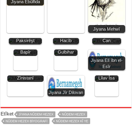
o
p
er
k
Jiyana Ebûlfida
k
Jiyana Mehwî
Jiyana Elî
Jiyana Îbn
Jiyana Bawer
Paksirêşt
Hacîb
Can
Jiyana Elî
Jiyana
Bapîr
Gulbihar
Jiyana Elî îbn el-
Esîr
Jiyana Mem
Jiyana
Zînistanî
Lîlav Îsa
Jiyana Jîr Dilovan
Etîket
JIYANA NÛDEM HEZEX
NÛDEM HEZEX
NÛDEM HEZEX BIYOGRAFI
NÛDEM HEZEX KÎ YE