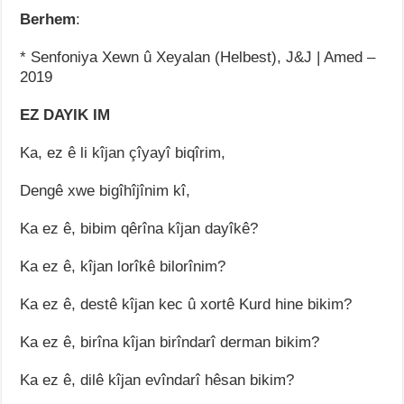
Berhem
:
* Senfoniya Xewn û Xeyalan (Helbest), J&J | Amed –
2019
EZ DAYIK IM
Ka, ez ê li kîjan çîyayî biqîrim,
Dengê xwe bigîhîjînim kî,
Ka ez ê, bibim qêrîna kîjan dayîkê?
Ka ez ê, kîjan lorîkê bilorînim?
Ka ez ê, destê kîjan kec û xortê Kurd hine bikim?
Ka ez ê, birîna kîjan birîndarî derman bikim?
Ka ez ê, dilê kîjan evîndarî hêsan bikim?