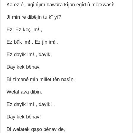
Ka ez ê, bigîhîjim hawara kîjan egîd û mêrxwasî!
Ji min re dibêjin tu kî yî?
Ez! Ez keç im! ,
Ez bûk im! , Ez jin im! ,
Ez dayik im! , dayik,
Dayikek bênav,
Bi zimanê min millet tên nasîn,
Welat ava dibin.
Ez dayik im! , dayik! .
Dayikek bênav!
Di welatek qaşo bênav de,