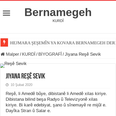
Bernamegeh
KURDÎ
HEJMARA ŞEŞEMÎN YA KOVARA BERNAMEGEH DER
Malper
/
KURDÎ
/
BİYOGRAFÎ
/
Jiyana Reşê Sevik
Jiyana Reşê Sevik
10 Şubat 2020
Reşê, li Amedê bûye, dibistanê li Amedê xilas kiriye.
Dibistana bilind beşa Radyo û Televizyonê xilas
kiriye. Bi karê edebiyat, şano û sînemayê re mijûl e.
Dayîka Stran û Salar e.