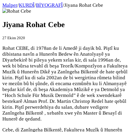
Malper
/
KURDÎ
/
BİYOGRAFÎ
/
Jiyana Rohat Cebe
Jiyana Rohat Cebe
27 Ekim 2020
Rohat CEBE, di 1978an de li Amedê ji dayik bû. Piştî ku
dibistana navîn a Hunerên Bedew ên Anatolyayê ya
Diyarbekirê bi pileya yekem xelas kir, di sala 1996an de,
wek bi bûrsa tevahî di beşa Teorı̂k/Kompozîyon a Fakulteya
Muzîk û Hunerên Dikê ya Zanîngeha Bilkentê de hate qebûl
kirin. Piştî ku di sala 2002an de bi wergirtina rûmeta bilind
ve mezûn bû bi şûnde, di encama ezmûnên ku li Almanyayê
beşdar kirî de, di beşa Akademiya Mûzikê e ya Detmold ya
“Hoch Schule Für Musik Dermold” ê de wek xwendekarê
bestekarê Alman Prof. Dr. Martin Christop Redel hate qebûl
kirin. Piştî perwerdehiya du salan, dubare vedigere
Zanîngeha Bilkentê , xebatên xwe yên Master û Besayî di
Hunerê de qedand.
Cebe, di Zanîngeha Bilkentê, Fakulteya Muzîk û Hunerên