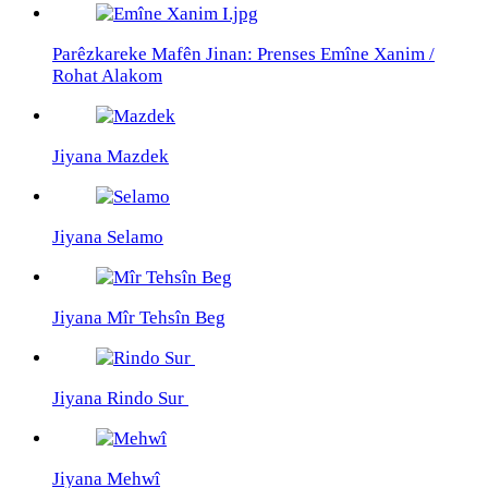
Parêzkareke Mafên Jinan: Prenses Emîne Xanim /
Rohat Alakom
Jiyana Mazdek
Jiyana Selamo
Jiyana Mîr Tehsîn Beg
Jiyana Rindo Sur
Jiyana Mehwî