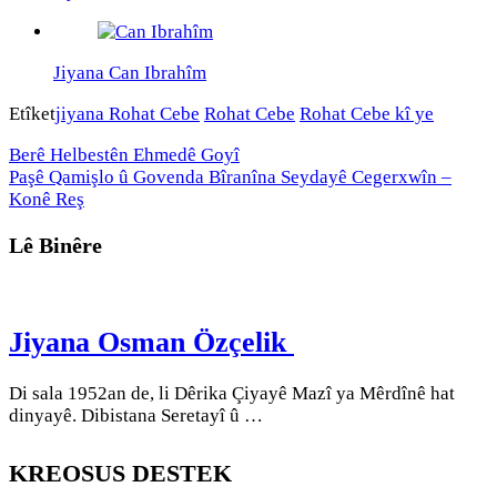
Jiyana Can Ibrahîm
Etîket
jiyana Rohat Cebe
Rohat Cebe
Rohat Cebe kî ye
Berê
Helbestên Ehmedê Goyî
Paşê
Qamişlo û Govenda Bîranîna Seydayê Cegerxwîn –
Konê Reş
Lê Binêre
Jiyana Osman Özçelik
Di sala 1952an de, li Dêrika Çiyayê Mazî ya Mêrdînê hat
dinyayê. Dibistana Seretayî û …
KREOSUS DESTEK