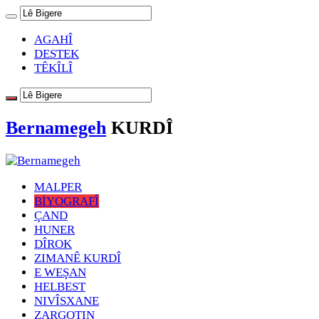
AGAHÎ
DESTEK
TÊKÎLÎ
Bernamegeh
KURDÎ
MALPER
BİYOGRAFÎ
ÇAND
HUNER
DÎROK
ZIMANÊ KURDÎ
E WEŞAN
HELBEST
NIVÎSXANE
ZARGOTIN