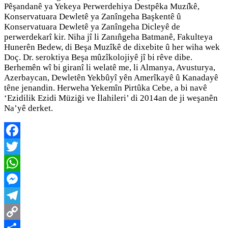
Pêşandanê ya Yekeya Perwerdehiya Destpêka Muzı̂kê,
Konservatuara Dewletê ya Zanîngeha Başkentê û
Konservatuara Dewletê ya Zanîngeha Dicleyê de
perwerdekarî kir. Niha jî li Zanın̂geha Batmanê, Fakulteya
Hunerên Bedew, di Beşa Muzîkê de dixebite û her wiha wek
Doç. Dr. seroktiya Beşa mûzîkolojiyê jî bi rêve dibe.
Berhemên wî bi giranî li welatê me, li Almanya, Avusturya,
Azerbaycan, Dewletên Yekbûyî yên Amerîkayê û Kanadayê
têne jenandin. Herweha Yekemîn Pirtûka Cebe, a bi navê
‘Ezidilik Ezidi Müziği ve İlahileri’ di 2014an de ji weşanên
Na’yê derket.
Facebook
Twitter
WhatsApp
Messenger
Telegram
Copy