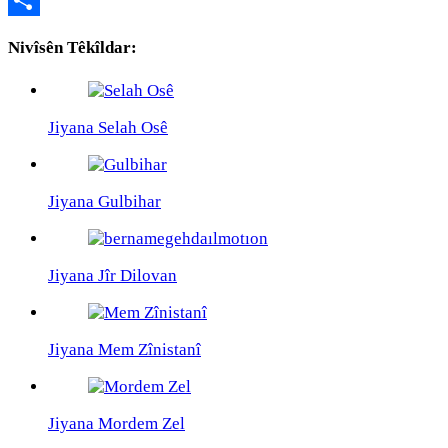
Link
Share
Nivîsên Têkîldar:
Jiyana Selah Osê
Jiyana Gulbihar
Jiyana Jîr Dilovan
Jiyana Mem Zînistanî
Jiyana Mordem Zel