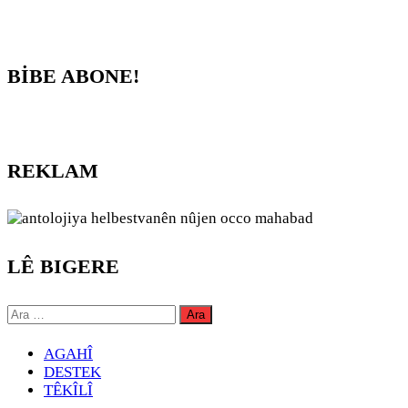
BİBE ABONE!
REKLAM
LÊ BIGERE
Arama:
AGAHÎ
DESTEK
TÊKÎLÎ