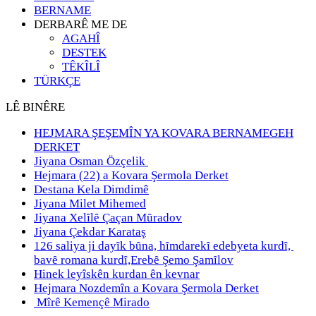
BERNAME
DERBARÊ ME DE
AGAHÎ
DESTEK
TÊKÎLÎ
TÜRKÇE
LÊ BINÊRE
HEJMARA ŞEŞEMÎN YA KOVARA BERNAMEGEH
DERKET
Jiyana Osman Özçelik
Hejmara (22) a Kovara Şermola Derket
Destana Kela Dimdimê
Jiyana Milet Mihemed
Jiyana Xelȋlȇ Çaçan Mȗradov
Jiyana Çekdar Karataş
126 saliya ji dayȋk bȗna, hȋmdarekȋ edebyeta kurdȋ,
bavȇ romana kurdȋ,Erebȇ Şemo Şamȋlov
Hinek leyîskên kurdan ên kevnar
Hejmara Nozdemîn a Kovara Şermola Derket
Mîrê Kemençê Mirado