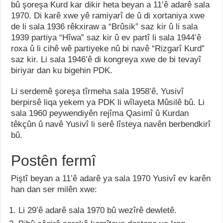
bû şoreşa Kurd kar dikir heta beyan a 11’ê adarê sala
1970. Di karê xwe yê ramiyarî de û di xortaniya xwe
de li sala 1936 rêkxiraw a “Brûsik” saz kir û li sala
1939 partiya “Hîwa” saz kir û ev partî li sala 1944’ê
roxa û li cihê wê partiyeke nû bi navê “Rizgarî Kurd”
saz kir. Li sala 1946’ê di kongreya xwe de bi tevayî
biriyar dan ku bigehin PDK.
Li serdemê şoreşa tîrmeha sala 1958’ê, Yusivî
berpirsê liqa yekem ya PDK li wîlayeta Mûsilê bû. Li
sala 1960 peywendiyên rejîma Qasimî û Kurdan
têkçûn û navê Yusivî li serê lîsteya navên berbendkirî
bû.
Postên fermî
Piştî beyan a 11’ê adarê ya sala 1970 Yusivî ev karên
han dan ser milên xwe:
Li 29’ê adarê sala 1970 bû wezîrê dewletê.