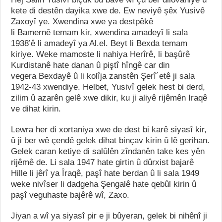
kete di destên dayika xwe de. Ew neviyê şêx Yusivê
Zaxoyî ye. Xwendina xwe ya destpêkê
li Bamernê temam kir, xwendina amadeyî li sala
1938’ê li amadeyî ya Al.el. Beyt li Bexda temam
kiriye. Weke mamoste li nahiya Herîrê, li başûrê
Kurdistanê hate danan û piştî hîngê car din
vegera Bexdayê û li kolîja zanstên Şerî´etê ji sala
1942-43 xwendiye. Helbet, Yusivî gelek hest bi derd,
zilim û azarên gelê xwe dikir, ku ji aliyê rijêmên Iraqê
ve dihat kirin.
Lewra her di xortaniya xwe de dest bi karê siyasî kir,
û ji ber wê çendê gelek dihat binçav kirin û lê gerihan.
Gelek caran ketiye di salûlên zîndanên take kes yên
rijêmê de. Li sala 1947 hate girtin û dûrxist bajarê
Hille li jêrî ya Îraqê, paşî hate berdan û li sala 1949
weke nivîser li dadgeha Şengalê hate qebûl kirin û
paşî veguhaste bajêrê wî, Zaxo.
Jiyan a wî ya siyasî pir e ji bûyeran, gelek bi nihênî ji