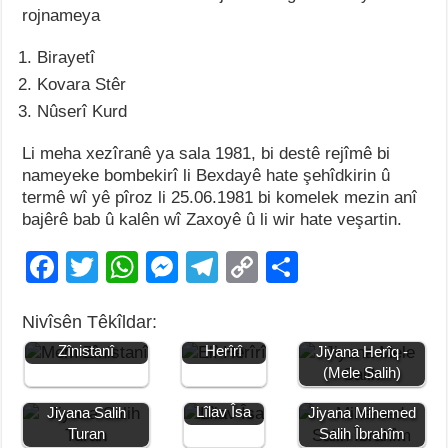
rojnameya
Birayetî
Kovara Stêr
Nûserî Kurd
Li meha xezîranê ya sala 1981, bi destê rejîmê bi
nameyeke bombekirî li Bexdayê hate şehîdkirin û
termê wî yê pîroz li 25.06.1981 bi komelek mezin anî
bajêrê bab û kalên wî Zaxoyê û li wir hate veşartin.
F
T
W
M
T
C
S
a
wi
h
e
el
o
h
Nivîsên Têkîldar:
c
tt
at
ss
e
p
ar
Jiyana Mem
Jiyana Elî
Zînistanî
Herîrî
Jiyana Herîq -
e
er
s
e
gr
y
e
(Mele Salih)
b
A
n
a
Li
Jiyana
Lîlav Îsa
Jiyana Salih
Jiyana Mihemed
o
p
g
m
n
Turan
Salih Îbrahîm