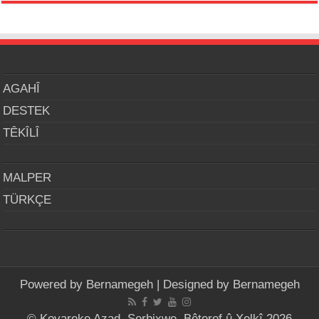
AGAHÎ
DESTEK
TÊKÎLÎ
MALPER
TÜRKÇE
Powered by
Bernamegeh
| Designed by
Bernamegeh
© Kovareke Azad, Serbixwe, Bêteref û Xelkî 2026