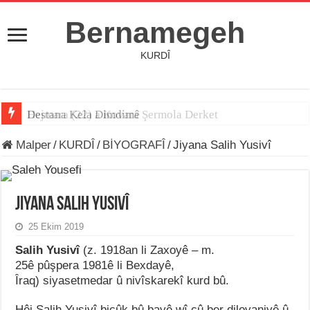
Bernamegeh
KURDÎ
Hejmara (22) a Kovara Şermola Derket
Destana Kela Dimdimê
Malper
/
KURDÎ
/
BİYOGRAFÎ
/
Jiyana Salih Yusivî
Jiyana Salih Yusivî
25 Ekim 2019
Salih Yusivî
(z. 1918an li Zaxoyê – m.
25ê pûşpera 1981ê li Bexdayê,
Îraq) siyasetmedar û nivîskarekî kurd bû.
Hêj Salih Yusivî biçûk bû bavê wî çû ber dilovaniyê û