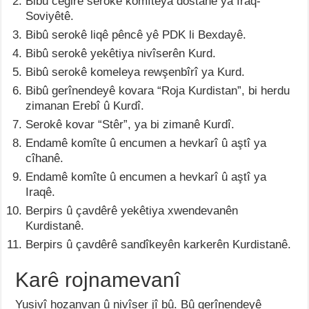
Bibû cêgirê serokê komîteya dostane ya Iraq-
Soviyêtê.
Bibû serokê liqê pêncê yê PDK li Bexdayê.
Bibû serokê yekêtiya nivîserên Kurd.
Bibû serokê komeleya rewşenbîrî ya Kurd.
Bibû gerînendeyê kovara “Roja Kurdistan”, bi herdu
zimanan Erebî û Kurdî.
Serokê kovar “Stêr”, ya bi zimanê Kurdî.
Endamê komîte û encumen a hevkarî û aştî ya
cîhanê.
Endamê komîte û encumen a hevkarî û aştî ya
Iraqê.
Berpirs û çavdêrê yekêtiya xwendevanên
Kurdistanê.
Berpirs û çavdêrê sandîkeyên karkerên Kurdistanê.
Karê rojnamevanî
Yusivî hozanvan û nivîser jî bû. Bû gerînendeyê