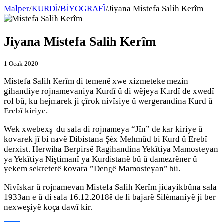
Malper
/
KURDÎ
/
BİYOGRAFÎ
/
Jiyana Mistefa Salih Kerîm
Jiyana Mistefa Salih Kerîm
1 Ocak 2020
Mistefa Salih Kerîm di temenê xwe xizmeteke mezin
gihandiye rojnamevaniya Kurdî û di wêjeya Kurdî de xwedî
rol bû, ku hejmarek ji çîrok nivîsiye û wergerandina Kurd û
Erebî kiriye.
Wek xwebexş du sala di rojnameya “Jîn” de kar kiriye û
kovarek jî bi navê Dibistana Şêx Mehmûd bi Kurd û Erebî
derxist. Herwiha Berpirsê Ragihandina Yekîtiya Mamosteyan
ya Yekîtiya Niştimanî ya Kurdistanê bû û damezrêner û
yekem sekreterê kovara ”Dengê Mamosteyan” bû.
Nivîskar û rojnamevan Mistefa Salih Kerîm jidayikbûna sala
1933an e û di sala 16.12.2018ê de li bajarê Silêmaniyê ji ber
nexweşiyê koça dawî kir.