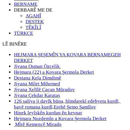
BERNAME
DERBARÊ ME DE
AGAHÎ
DESTEK
TÊKÎLÎ
TÜRKÇE
LÊ BINÊRE
HEJMARA ŞEŞEMÎN YA KOVARA BERNAMEGEH
DERKET
Jiyana Osman Özçelik
Hejmara (22) a Kovara Şermola Derket
Destana Kela Dimdimê
Jiyana Milet Mihemed
Jiyana Xelȋlȇ Çaçan Mȗradov
Jiyana Çekdar Karataş
126 saliya ji dayȋk bȗna, hȋmdarekȋ edebyeta kurdȋ,
bavȇ romana kurdȋ,Erebȇ Şemo Şamȋlov
Hinek leyîskên kurdan ên kevnar
Hejmara Nozdemîn a Kovara Şermola Derket
Mîrê Kemençê Mirado