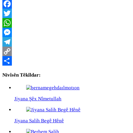
Facebook
Twitter
WhatsApp
Messenger
Telegram
Copy
Link
Share
Nivîsên Têkîldar:
Jiyana Şêx Nîmetullah
Jiyana Salih Begê Hênê