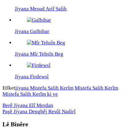
Jiyana Mesud Arif Salih
Jiyana Gulbihar
Jiyana Mîr Tehsîn Beg
Jiyana Firdewsî
Etîket
jiyana Mistefa Salih Kerîm
Mistefa Salih Kerîm
Mistefa Salih Kerîm ki ye
Berê
Jiyana Elî Merdan
Paşê
Jiyana Dengbêj Resûl Nadirî
Lê Binêre