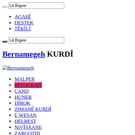
AGAHÎ
DESTEK
TÊKÎLÎ
Bernamegeh
KURDÎ
MALPER
BİYOGRAFÎ
ÇAND
HUNER
DÎROK
ZIMANÊ KURDÎ
E WEŞAN
HELBEST
NIVÎSXANE
ZARGOTIN