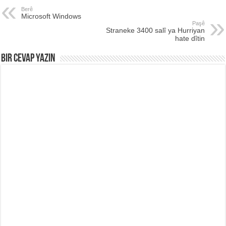
Berê
Microsoft Windows
Paşê
Straneke 3400 salî ya Hurriyan
hate dîtin
Bir Cevap Yazın