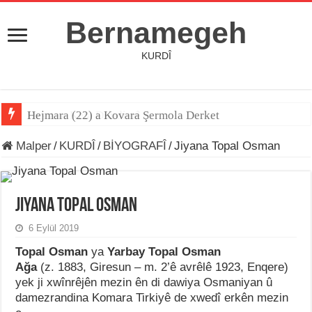
Bernamegeh
KURDÎ
Hejmara (22) a Kovara Şermola Derket
Destana Kela Dimdimê
Malper
/
KURDÎ
/
BİYOGRAFÎ
/
Jiyana Topal Osman
Jiyana Topal Osman
6 Eylül 2019
Topal Osman
ya
Yarbay Topal Osman
Ağa
(z. 1883, Giresun – m. 2’ê avrêlê 1923, Enqere)
yek ji xwînrêjên mezin ên di dawiya Osmaniyan û
damezrandina Komara Tirkiyê de xwedî erkên mezin