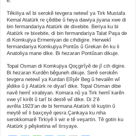
e.
Têkiliya wî bi serokê tevgera netewî ya Tirk Mustafa
Kemal Atatürk re çêdibe û heya dawiya jiyana xwe di
bin fermandariya Atatürk de dixebite. Beriya ku bi
Atatürk re bixebite, di bin fermandariya Talat Paşa de
di Komkujiya Ermeniyan de cihdigire. Herwekî
fermandariya Komkujiya Pontûs û Grekan ên ku li
Anatoliya mane dike. Bi hezaran Pontûsan dikuje.
Topal Osman di Komkujiya Qoçgirîyê de jî cih digire.
Bi hezaran Kurdên bêguneh dikuje. Serê serokên
tevgera netewî ya Kurdan Elîşêr Beg û hevalên wî
jêdike û ji Atatürk re diyarî dike. Topal Osman dibe
navê hemî xirabiyan. Komara nû ya Tirk hemî karên
xwe yî kirêt û tarî bi destê wî dike. Di 2’ê
avrêla 1923’an de bi fermana Atatürk tê kuştin û
meytê wî li baxçeyê qesra Çankaya ku niha
serokkomarê Tirkiyê li wir e tê veşartin. Tê gotin ku
Atatürk ji pêşketina wî tirsyaye.