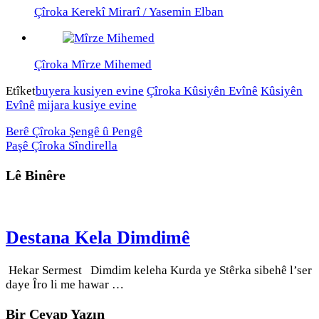
Çîroka Kerekî Mirarî / Yasemin Elban
Çîroka Mîrze Mihemed
Etîket
buyera kusiyen evine
Çîroka Kûsiyên Evînê
Kûsiyên
Evînê
mijara kusiye evine
Berê
Çîroka Şengê û Pengê
Paşê
Çîroka Sîndirella
Lê Binêre
Destana Kela Dimdimê
Hekar Sermest Dimdim keleha Kurda ye Stêrka sibehê l’ser
daye Îro li me hawar …
Bir Cevap Yazın