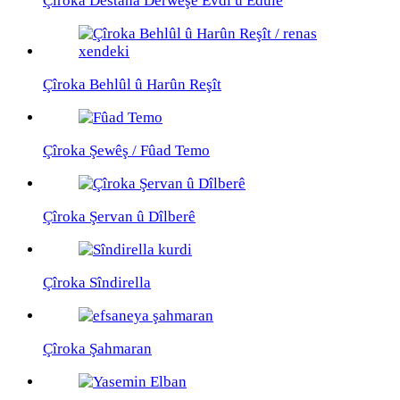
Çîroka Destana Derwêşê Evdî û Edûlê
Çîroka Behlûl û Harûn Reşît
Çîroka Şewêş / Fûad Temo
Çîroka Şervan û Dîlberê
Çîroka Sîndirella
Çîroka Şahmaran