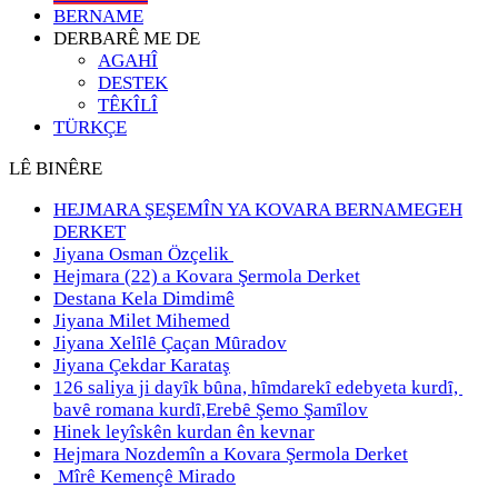
BERNAME
DERBARÊ ME DE
AGAHÎ
DESTEK
TÊKÎLÎ
TÜRKÇE
LÊ BINÊRE
HEJMARA ŞEŞEMÎN YA KOVARA BERNAMEGEH
DERKET
Jiyana Osman Özçelik
Hejmara (22) a Kovara Şermola Derket
Destana Kela Dimdimê
Jiyana Milet Mihemed
Jiyana Xelȋlȇ Çaçan Mȗradov
Jiyana Çekdar Karataş
126 saliya ji dayȋk bȗna, hȋmdarekȋ edebyeta kurdȋ,
bavȇ romana kurdȋ,Erebȇ Şemo Şamȋlov
Hinek leyîskên kurdan ên kevnar
Hejmara Nozdemîn a Kovara Şermola Derket
Mîrê Kemençê Mirado