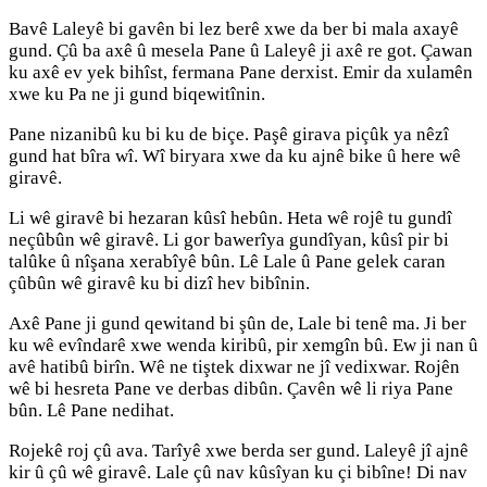
Bavê Laleyê bi gavên bi lez berê xwe da ber bi mala axayê
gund. Çû ba axê û mesela Pane û Laleyê ji axê re got. Çawan
ku axê ev yek bihîst, fermana Pane derxist. Emir da xulamên
xwe ku Pa ne ji gund biqewitînin.
Pane nizanibû ku bi ku de biçe. Paşê girava piçûk ya nêzî
gund hat bîra wî. Wî biryara xwe da ku ajnê bike û here wê
giravê.
Li wê giravê bi hezaran kûsî hebûn. Heta wê rojê tu gundî
neçûbûn wê giravê. Li gor bawerîya gundîyan, kûsî pir bi
talûke û nîşana xerabîyê bûn. Lê Lale û Pane gelek caran
çûbûn wê giravê ku bi dizî hev bibînin.
Axê Pane ji gund qewitand bi şûn de, Lale bi tenê ma. Ji ber
ku wê evîndarê xwe wenda kiribû, pir xemgîn bû. Ew ji nan û
avê hatibû birîn. Wê ne tiştek dixwar ne jî vedixwar. Rojên
wê bi hesreta Pane ve derbas dibûn. Çavên wê li riya Pane
bûn. Lê Pane nedihat.
Rojekê roj çû ava. Tarîyê xwe berda ser gund. Laleyê jî ajnê
kir û çû wê giravê. Lale çû nav kûsîyan ku çi bibîne! Di nav