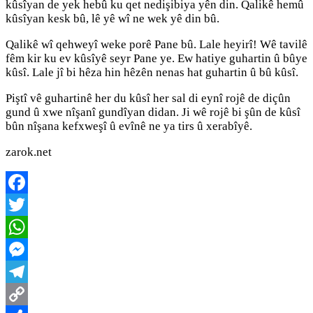
kûsîyan de yek hebû ku qet nedişibiya yên din. Qalikê hemû
kûsîyan kesk bû, lê yê wî ne wek yê din bû.
Qalikê wî qehweyî weke porê Pane bû. Lale heyirî! Wê tavilê
fêm kir ku ev kûsîyê seyr Pane ye. Ew hatiye guhartin û bûye
kûsî. Lale jî bi hêza hin hêzên nenas hat guhartin û bû kûsî.
Piştî vê guhartinê her du kûsî her sal di eynî rojê de diçûn
gund û xwe nîşanî gundîyan didan. Ji wê rojê bi şûn de kûsî
bûn nîşana kefxweşî û evînê ne ya tirs û xerabîyê.
zarok.net
Facebook
Twitter
WhatsApp
Messenger
Telegram