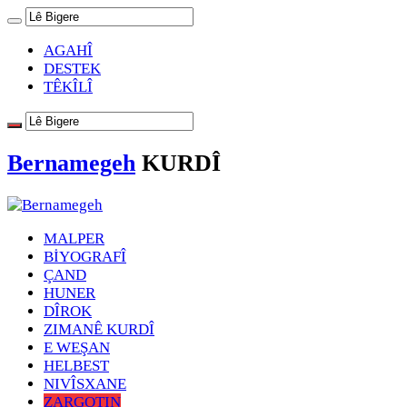
AGAHÎ
DESTEK
TÊKÎLÎ
Bernamegeh
KURDÎ
MALPER
BİYOGRAFÎ
ÇAND
HUNER
DÎROK
ZIMANÊ KURDÎ
E WEŞAN
HELBEST
NIVÎSXANE
ZARGOTIN