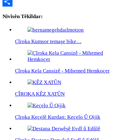
Copy
Link
Share
Nivîsên Têkîldar:
Çîroka Kumsor temaşe bike…
Çîroka Kela Cansizê - Mihemed Hemkoçer
ÇÎROKA KÊZ XATÛN
Çîroka Keçelê Kurdan: Keçelo Û Qijik