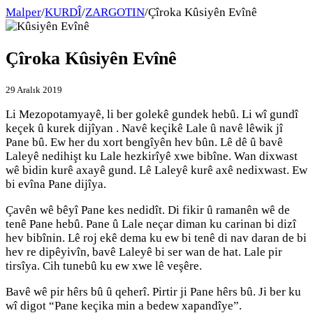
Malper
/
KURDÎ
/
ZARGOTIN
/
Çîroka Kûsiyên Evînê
Çîroka Kûsiyên Evînê
29 Aralık 2019
Li Mezopotamyayê, li ber golekê gundek hebû. Li wî gundî
keçek û kurek dijîyan . Navê keçikê Lale û navê lêwik jî
Pane bû. Ew her du xort bengîyên hev bûn. Lê dê û bavê
Laleyê nedihişt ku Lale hezkirîyê xwe bibîne. Wan dixwast
wê bidin kurê axayê gund. Lê Laleyê kurê axê nedixwast. Ew
bi evîna Pane dijîya.
Çavên wê bêyî Pane kes nedidît. Di fikir û ramanên wê de
tenê Pane hebû. Pane û Lale neçar diman ku carinan bi dizî
hev bibînin. Lê roj ekê dema ku ew bi tenê di nav daran de bi
hev re dipêyivîn, bavê Laleyê bi ser wan de hat. Lale pir
tirsîya. Cih tunebû ku ew xwe lê veşêre.
Bavê wê pir hêrs bû û qeherî. Pirtir ji Pane hêrs bû. Ji ber ku
wî digot “Pane keçika min a bedew xapandîye”.