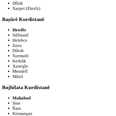
Dîlok
Xarpet (Elezîz)
Başûrê Kurdistanê
Hewlêr
Silêmanî
Helebce
Zaxo
Dihok
Xurmatû
Kerkûk
Xaneqîn
Mendelî
Mûsil
Rojhilata Kurdistanê
Mahabad
Sine
Îlam
Kirmanşan