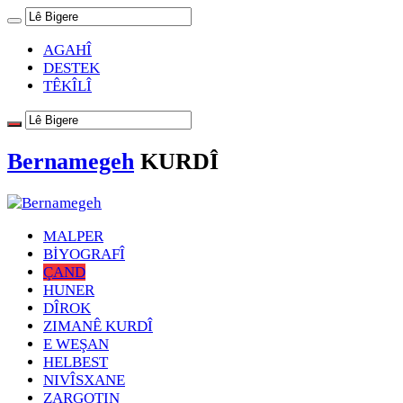
AGAHÎ
DESTEK
TÊKÎLÎ
Bernamegeh
KURDÎ
MALPER
BİYOGRAFÎ
ÇAND
HUNER
DÎROK
ZIMANÊ KURDÎ
E WEŞAN
HELBEST
NIVÎSXANE
ZARGOTIN