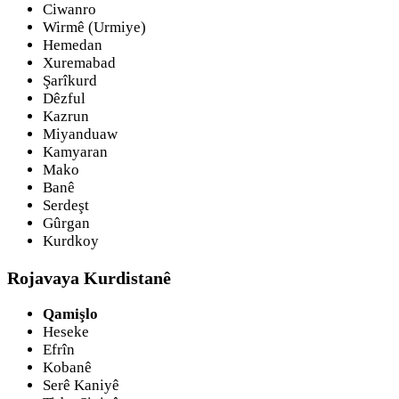
Ciwanro
Wirmê (Urmiye)
Hemedan
Xuremabad
Şarîkurd
Dêzful
Kazrun
Miyanduaw
Kamyaran
Mako
Banê
Serdeşt
Gûrgan
Kurdkoy
Rojavaya Kurdistanê
Qamişlo
Heseke
Efrîn
Kobanê
Serê Kaniyê