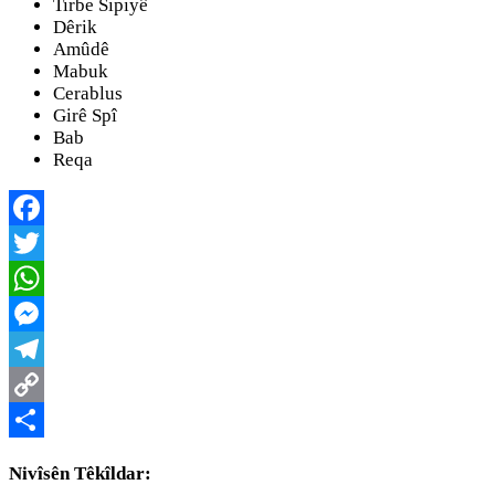
Tirbe Sipiyê
Dêrik
Amûdê
Mabuk
Cerablus
Girê Spî
Bab
Reqa
Facebook
Twitter
WhatsApp
Messenger
Telegram
Copy
Link
Share
Nivîsên Têkîldar: