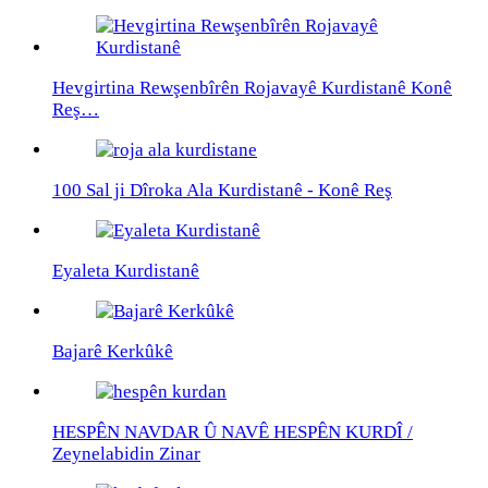
Hevgirtina Rewşenbîrên Rojavayê Kurdistanê Konê
Reş…
100 Sal ji Dîroka Ala Kurdistanê - Konê Reş
Eyaleta Kurdistanê
Bajarê Kerkûkê
HESPÊN NAVDAR Û NAVÊ HESPÊN KURDÎ /
Zeynelabidin Zinar