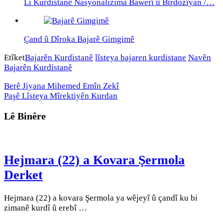
Li Kurdistanê Nasyonalizima Bawerî û Bîrdozîyan /…
Çand û Dîroka Bajarê Gimgimê
Etîket
Bajarên Kurdistanê
lîsteya bajaren kurdistane
Navên
Bajarên Kurdistanê
Berê
Jiyana Mihemed Emîn Zekî
Paşê
Lîsteya Mîrektiyên Kurdan
Lê Binêre
Hejmara (22) a Kovara Şermola
Derket
Hejmara (22) a kovara Şermola ya wêjeyî û çandî ku bi
zimanê kurdî û erebî …