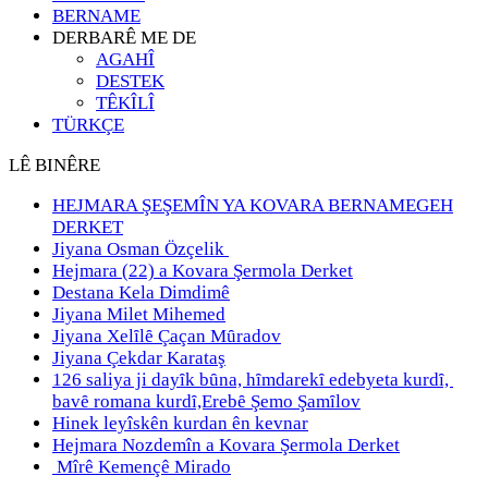
BERNAME
DERBARÊ ME DE
AGAHÎ
DESTEK
TÊKÎLÎ
TÜRKÇE
LÊ BINÊRE
HEJMARA ŞEŞEMÎN YA KOVARA BERNAMEGEH
DERKET
Jiyana Osman Özçelik
Hejmara (22) a Kovara Şermola Derket
Destana Kela Dimdimê
Jiyana Milet Mihemed
Jiyana Xelȋlȇ Çaçan Mȗradov
Jiyana Çekdar Karataş
126 saliya ji dayȋk bȗna, hȋmdarekȋ edebyeta kurdȋ,
bavȇ romana kurdȋ,Erebȇ Şemo Şamȋlov
Hinek leyîskên kurdan ên kevnar
Hejmara Nozdemîn a Kovara Şermola Derket
Mîrê Kemençê Mirado