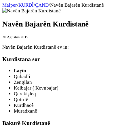
Malper
/
KURDÎ
/
ÇAND
/
Navên Bajarên Kurdistanê
Navên Bajarên Kurdistanê
20 Ağustos 2019
Navên Bajarên Kurdistanê ev in:
Kurdistana sor
Laçîn
Qubadlî
Zengilan
Kelbajar ( Kevnbajar)
Qerekişleq
Qotirlê
Kurdhacê
Muradxanê
Bakurê Kurdistanê