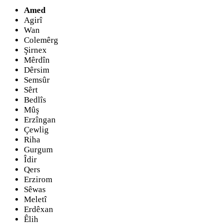
Amed
Agirî
Wan
Colemêrg
Şirnex
Mêrdîn
Dêrsim
Semsûr
Sêrt
Bedlîs
Mûş
Erzîngan
Çewlig
Riha
Gurgum
Îdir
Qers
Erzirom
Sêwas
Meletî
Erdêxan
Êlih