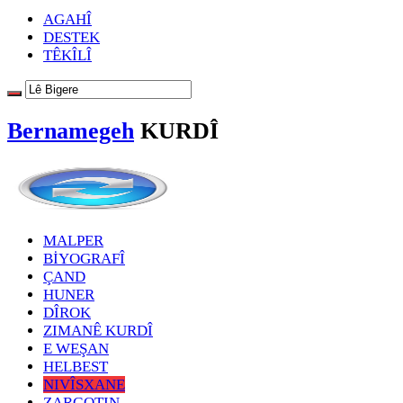
AGAHÎ
DESTEK
TÊKÎLÎ
Bernamegeh
KURDÎ
MALPER
BİYOGRAFÎ
ÇAND
HUNER
DÎROK
ZIMANÊ KURDÎ
E WEŞAN
HELBEST
NIVÎSXANE
ZARGOTIN