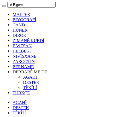
MALPER
BİYOGRAFÎ
ÇAND
HUNER
DÎROK
ZIMANÊ KURDÎ
E WEŞAN
HELBEST
NIVÎSXANE
ZARGOTIN
BERNAME
DERBARÊ ME DE
AGAHÎ
DESTEK
TÊKÎLÎ
TÜRKÇE
AGAHÎ
DESTEK
TÊKÎLÎ