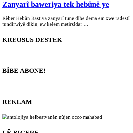
Zanyarî baweriya tek hebûnê ye
Rêber Hebûn Rastiya zanyarî tune dibe dema em xwe radestî
tundirwiyê dikin, ew kelem metirsîdar …
KREOSUS DESTEK
BİBE ABONE!
REKLAM
LÊ BIGERE