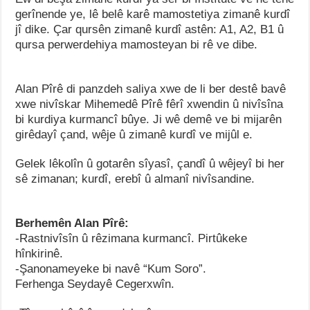
gerînende ye, lê belê karê mamostetiya zimanê kurdî
jî dike. Çar qursên zimanê kurdî astên: A1, A2, B1 û
qursa perwerdehiya mamosteyan bi rê ve dibe.
Alan Pîrê di panzdeh saliya xwe de li ber destê bavê
xwe nivîskar Mihemedê Pîrê fêrî xwendin û nivîsîna
bi kurdiya kurmancî bûye. Ji wê demê ve bi mijarên
girêdayî çand, wêje û zimanê kurdî ve mijûl e.
Gelek lêkolîn û gotarên sîyasî, çandî û wêjeyî bi her
sê zimanan; kurdî, erebî û almanî nivîsandine.
Berhemên Alan Pîrê:
-Rastnivîsîn û rêzimana kurmancî. Pirtûkeke
hînkirinê.
-Şanonameyeke bi navê “Kum Soro”.
Ferhenga Seydayê Cegerxwîn.