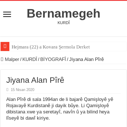
Bernamegeh
KURDÎ
Hejmara (22) a Kovara Şermola Derket
Destana Kela Dimdimê
Malper
/
KURDÎ
/
BİYOGRAFÎ
/
Jiyana Alan Pîrê
Jiyana Alan Pîrê
15 Nisan 2020
Alan Pîrê di sala 1994an de li bajarê Qamişloyê yê
Rojavayê Kurdistanê ji dayik bûye. Li Qamişloyê
dibistana xwe ya seretayî, navîn û ya bilind heya
lîseyê bi dawî kiriye.