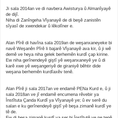
Ji sala 2014an ve di navbera Awisturya û Almanîyayê
de dijî.
Niha di Zanîngeha Vîyanayê de di beşê zanistên
sîyasî de xwendekar û lêkolîner e.
Alan Pîrê di havîna sala 2019an de weşanxaneyeke bi
navê Weşanên Pîrê li bajarê Vîyanayê ava kir, û ji wê
demê ve heya niha gelek berhemên kurdî çap kirine.
Ew niha gerînendeyê giştî yê weşanxaneyê ye û di
karê xwe yê weşangeriyê de giraniyê bêhtir dide
weşana berhemên kurdîaxêv tenê.
Alan Pîrê ji sala 2017an ve endamê PENa Kurd e, û ji
sala 2018an ve jî endamê encumena rêvebir ya
Înstîtuta Çanda Kurdî ya Vîyanayê ye; û ev serê du
salan e ku gerînendeyê giştî yê beşa zimanê kurdî ye
tê de.
Ew di beşa zimanê kurdî ya ser bi Înstîtutê ve ne tenê