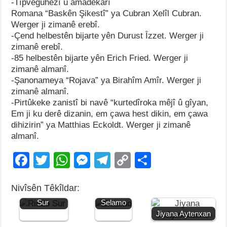
-Tîpveguhêzî û amadekarî
Romana “Baskên Şikestî” ya Cubran Xelîl Cubran.
Werger ji zimanê erebî.
-Çend helbestên bijarte yên Durust Îzzet. Werger ji
zimanê erebî.
-85 helbestên bijarte yên Erich Fried. Werger ji
zimanê almanî.
-Şanonameya “Rojava” ya Birahîm Amîr. Werger ji
zimanê almanî.
-Pirtûkeke zanistî bi navê “kurtedîroka mêjî û gîyan,
Em ji ku derê dizanin, em çawa hest dikin, em çawa
dihizirin” ya Matthias Eckoldt. Werger ji zimanê
almanî.
F
T
W
M
T
C
S
a
wi
h
e
el
o
h
Nivîsên Têkîldar:
c
tt
at
ss
e
p
ar
Jiyana Rindo
Jiyana
Sur
Selamo
e
er
s
e
gr
y
e
Jiyana Aytenxan
b
A
n
a
Li
Jiyana Selah
Jiyana