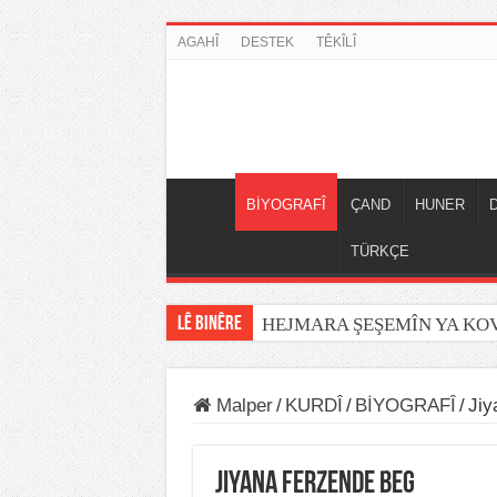
AGAHÎ
DESTEK
TÊKÎLÎ
BİYOGRAFÎ
ÇAND
HUNER
TÜRKÇE
LÊ BINÊRE
HEJMARA ŞEŞEMÎN YA K
Malper
/
KURDÎ
/
BİYOGRAFÎ
/
Jiy
Jiyana Ferzende Beg