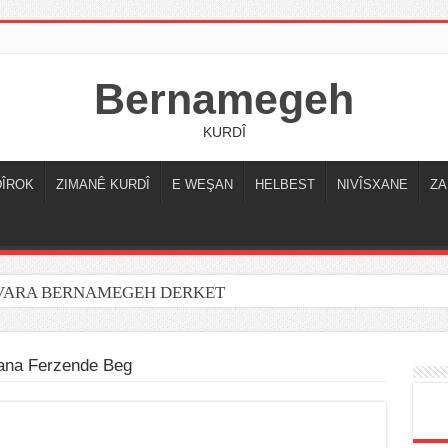
Bernamegeh
KURDÎ
DÎROK
ZIMANÊ KURDÎ
E WEŞAN
HELBEST
NIVÎSXANE
ZA
OVARA BERNAMEGEH DERKET
ana Ferzende Beg