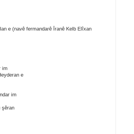
lan e (navê fermandarê Îranê Kelb Elîxan
r im
Heyderan e
îndar im
û şêran