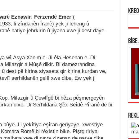
KREO
warê Eznawir
,
Ferzendê Emer
(
933, li zîndanên Îranê) yek ji leheng û
nê hatiye jehrkirin û jiyana xwe ji dest daye.
BİBE
a wî Asya Xanim e. Ji êla Hesenan e. Di
Milazgir a Mûşê dikir. Bi damezrandina
dest pê kirina siyaseta qir kirina kurdan ve,
tevlî serhildanên gelê xwe dibe. Ew yek ji
 Kop, Milazgir û Çewlîgê bi hêza pêşmergeyên
irkan dixe. Di Serhildana Şêx Seîdê Pîranê de bi
REK
bûye. Li yekîtiya eşîran geriyaye, xwestiye
a Komara Romê bi rêxistin bike. Piştgiririya
ên malbata xwe di nava xizanan de parve dike.