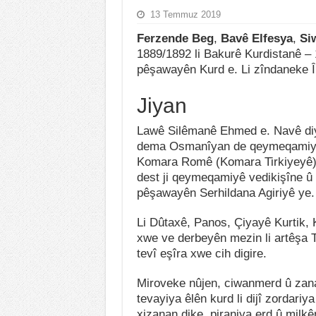
13 Temmuz 2019
Ferzende Beg
,
Bavê Elfesya
,
Si
1889/1892 li Bakurê Kurdistanê – 1
pêşawayên Kurd e. Li zîndaneke Îra
Jiyan
Lawê Silêmanê Ehmed e. Navê diy
dema Osmanîyan de qeymeqamiya 
Komara Romê (Komara Tirkiyeyê) û 
dest ji qeymeqamiyê vedikişîne û 
pêşawayên Serhildana Agiriyê ye.
Li Dûtaxê, Panos, Çiyayê Kurtik,
xwe ve derbeyên mezin li artêşa T
tevî eşîra xwe cih digire.
Miroveke nûjen, ciwanmerd û zana 
tevayiya êlên kurd li dijî zordariy
xizanan dike, piraniya erd û milk