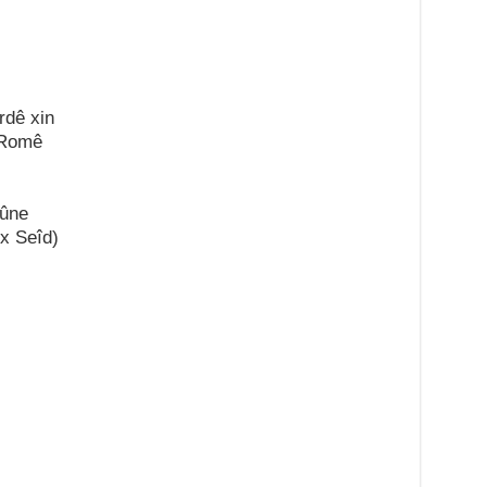
rdê xin
 Romê
bûne
x Seîd)