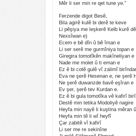
Mêr li ser min re qet tune ye.”
Ferzende digot Besê,
Bila agirê kulê bi derê te keve
Li pêşiya me leşkerê Kelb kurê dê
Nexsîwan e)
Ecem e bê dîn û bê îman e
Li ser serê me gurmîniya topan e
Giregira tomotîkên makîneliyan e
Nade me molet û ti eman e
Ez ê bi cotê gulê vî zalimî birînda
Eva ne şerê Hesenan e, ne şerê 
Ne şerê duwanzde bavê eşîran e
Ev şer, şerê tev Kurdan e.
Ez ê bi gula tomotîka vê kafirî bir
Destê min tetika Modoliyê nagire
Heyfa min nayê li kuştina mêran 
Heyfa min tê li wî heyfî
Çar zabitê vî kafirî
Li ser me re sekinîne