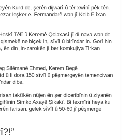
ên Kurd de, şerên dijwarî û têr xwînî pêk tên.
hezar leşker e. Fermandarê wan jî Kelb Elîxan
eskî Têlî û Keremê Qolaxasî jî di nava wan de
 qismekê ne biçek in, sîvîl û birîndar in. Gorî hin
 ên din jin-zarokên ji ber komkujiya Tirkan
Beg Silêmanê Ehmed, Kerem Begê
id û li dora 150 sîvîl û pêşmergeyên temenciwan
îndar dibe.
risan taktîkên nûjen ên şer diceribînin û ziyanên
igihînin Simko Axayê Şikakî. Bi texmînî heya ku
ên farisan, gelek sîvîl û 50-60 jî pêşmerge
î?!”