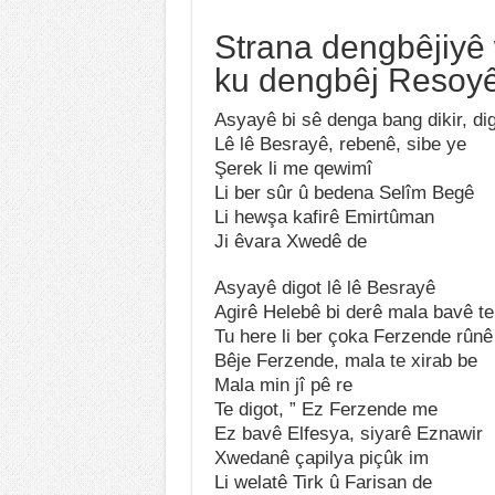
Strana dengbêjiyê 
ku dengbêj Resoyê
Asyayê bi sê denga bang dikir, dig
Lê lê Besrayê, rebenê, sibe ye
Şerek li me qewimî
Li ber sûr û bedena Selîm Begê
Li hewşa kafirê Emirtûman
Ji êvara Xwedê de
Asyayê digot lê lê Besrayê
Agirê Helebê bi derê mala bavê te
Tu here li ber çoka Ferzende rûnê
Bêje Ferzende, mala te xirab be
Mala min jî pê re
Te digot, ” Ez Ferzende me
Ez bavê Elfesya, siyarê Eznawir
Xwedanê çapilya piçûk im
Li welatê Tirk û Farisan de