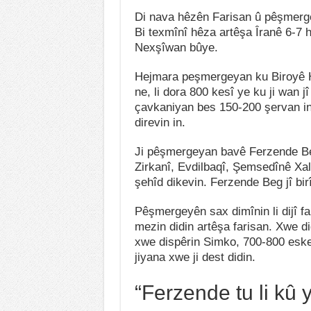
Di nava hêzên Farisan û pêşmergey
Bi texmînî hêza artêşa Îranê 6-7 
Nexşîwan bûye.
Hejmara peşmergeyan ku Biroyê H
ne, li dora 800 kesî ye ku ji wan jî
çavkaniyan bes 150-200 şervan in,
direvin in.
Ji pêşmergeyan bavê Ferzende 
Zirkanî, Evdilbaqî, Şemsedînê Xal
şehîd dikevin. Ferzende Beg jî bir
Pêşmergeyên sax dimînin li dijî fa
mezin didin artêşa farisan. Xwe d
xwe dispêrin Simko, 700-800 esker
jiyana xwe ji dest didin.
“Ferzende tu li kû y