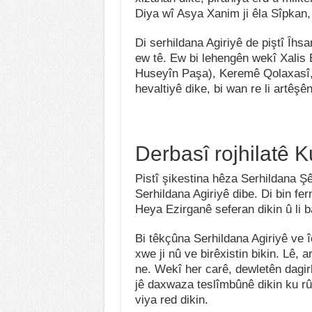
Diya wî Asya Xanim ji êla Sîpkan
Di serhildana Agiriyê de piştî Îh
ew tê. Ew bi lehengên wekî Xali
Huseyîn Paşa), Keremê Qolaxasî, 
hevaltiyê dike, bi wan re li artêşê
Derbasî rojhilatê K
Pistî şikestina hêza Serhildana Ş
Serhildana Agiriyê dibe. Di bin fe
Heya Ezirganê seferan dikin û li b
Bi têkçûna Serhildana Agiriyê ve îc
xwe ji nû ve birêxistin bikin. Lê, 
ne. Wekî her carê, dewletên dagirk
jê daxwaza teslîmbûnê dikin ku r
viya red dikin.