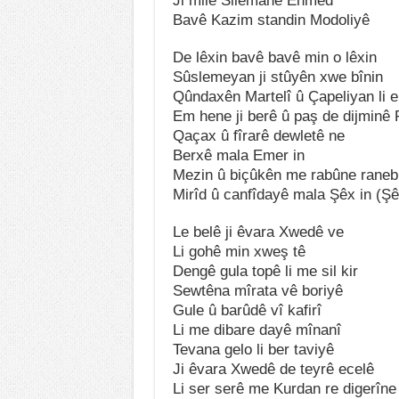
Ji milê Silêmanê Ehmed
Bavê Kazim standin Modoliyê
De lêxin bavê bavê min o lêxin
Sûslemeyan ji stûyên xwe bînin
Qûndaxên Martelî û Çapeliyan li e
Em hene ji berê û paş de dijminê
Qaçax û fîrarê dewletê ne
Berxê mala Emer in
Mezin û biçûkên me rabûne rane
Mirîd û canfîdayê mala Şêx in (Şê
Le belê ji êvara Xwedê ve
Li gohê min xweş tê
Dengê gula topê li me sil kir
Sewtêna mîrata vê boriyê
Gule û barûdê vî kafirî
Li me dibare dayê mînanî
Tevana gelo li ber taviyê
Ji êvara Xwedê de teyrê ecelê
Li ser serê me Kurdan re digerîne