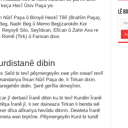
, keça Hecî Ûsiv Paşa ye.
LÊ B
san Nûrî Paşa û Biroyê Heskî Têlî (Brahîm Paşa),
s Beg, Nadir Beg û Memo Beg(zarokên Kor
Reşoyê Silo, Seyîdxan, Elîcan û Zahir Axa re
n Romê (Tirk) û Farisan dixe.
urdistanê dibin
êx Seîd bi tevî pêşmergeyên xwe yên siwarî tevlî
rmandariya Îhsan Nûrî Paşa de, li Tirkan dixin.
aregehên didin. Şerê gerîlla dimeşînin.
ar jî derbasî Îranê dibin ku bi tevî Kurdên Îranê
artêşa Îranê jî, li ser daxwaza Tirkan li benda wê
er dîsa alîkariya hevûdu dikirin. Dewleta Îranê
ûmeta wan bişkîne. Pêşmergeyên Kurd bi tundî