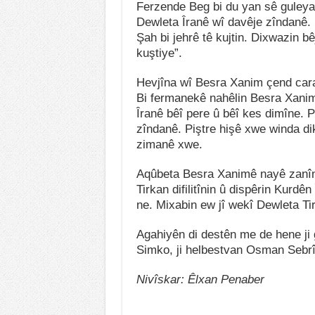
Ferzende Beg bi du yan sê guleyan b
Dewleta Îranê wî davêje zîndanê. E
Şah bi jehrê tê kujtin. Dixwazin b
kuştiye”.
Hevjîna wî Besra Xanim çend caran
Bi fermanekê nahêlin Besra Xanim
Îranê bêî pere û bêî kes dimîne. P
zîndanê. Piştre hişê xwe winda dik
zimanê xwe.
Aqûbeta Besra Xanimê nayê zanîn.
Tirkan difilitînin û dispêrin Kurd
ne. Mixabin ew jî wekî Dewleta Tir
Agahiyên di destên me de hene ji g
Simko, ji helbestvan Osman Sebrî
Nivîskar: Êlxan Penaber