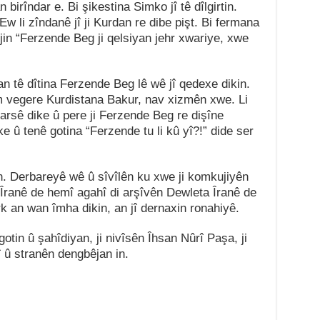
irîndar e. Bi şikestina Simko jî tê dîlgirtin.
w li zîndanê jî ji Kurdan re dibe pişt. Bi fermana
êjin “Ferzende Beg ji qelsiyan jehr xwariye, xwe
 tê dîtina Ferzende Beg lê wê jî qedexe dikin.
 vegere Kurdistana Bakur, nav xizmên xwe. Li
arsê dike û pere ji Ferzende Beg re dişîne
e û tenê gotina “Ferzende tu li kû yî?!” dide ser
 Derbareyê wê û sîvîlên ku xwe ji komkujiyên
ên Îranê de hemî agahî di arşîvên Dewleta Îranê de
k an wan îmha dikin, an jî dernaxin ronahiyê.
otin û şahîdiyan, ji nivîsên Îhsan Nûrî Paşa, ji
 û stranên dengbêjan in.