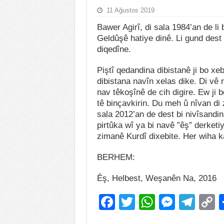
11 Ağustos 2019
Bawer Agirî, di sala 1984’an de li 
Geldûşê hatiye dinê. Li gund dest b
diqedîne.
Piştî qedandina dibistanê ji bo xe
dibistana navîn xelas dike. Di vê 
nav têkoşînê de cih digire. Ew ji 
tê binçavkirin. Du meh û nîvan di 
sala 2012’an de dest bi nivîsandi
pirtûka wî ya bi navê ”êş” derketi
zimanê Kurdî dixebite. Her wiha kar
BERHEM:
Êş, Helbest, Weşanên Na, 2016
F
T
W
M
T
a
wi
h
e
el
o