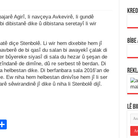
KREO
bajarê Agirî, li navçeya Avkevirê, li gundê
i dibistanê dike û dibistana seretayî li wir
BİBE
batê diçe Stenbolê. Li wir hem dixebite hem jî
navberê de bi qasî du salan bi awayekî çalak di
ber bûyereke siyasî di sala du hezar û şeşan de
zîndanê de dimîne, dû re serbest tê berdan. Di
na helbestan dike. Di berfanbara sala 2016’an de
REK
ye. Ew niha hem helbestan dinivîse hem jî li ser
ê sêwirandinê jî dike û niha li Stenbolê dijî.
LÊ B
C
S
h
Dîrok, Çand û