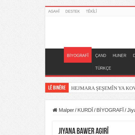
AGAHÎ
DESTEK
TÊKÎLÎ
BİYOGRAFÎ
ÇAND
HUNER
TÜRKÇE
LÊ BINÊRE
HEJMARA ŞEŞEMÎN YA K
Malper
/
KURDÎ
/
BİYOGRAFÎ
/
Jiy
Jiyana Bawer Agirî