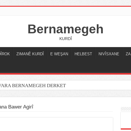
Bernamegeh
KURDÎ
DÎROK
ZIMANÊ KURDÎ
E WEŞAN
HELBEST
NIVÎSXANE
ZA
OVARA BERNAMEGEH DERKET
ana Bawer Agirî