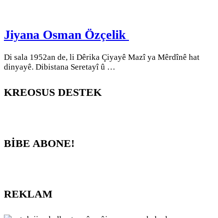
Jiyana Osman Özçelik
Di sala 1952an de, li Dêrika Çiyayê Mazî ya Mêrdînê hat
dinyayê. Dibistana Seretayî û …
KREOSUS DESTEK
BİBE ABONE!
REKLAM