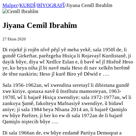
Malper
/
KURDÎ
/
BİYOGRAFÎ
/
Jiyana Cemîl Ibrahîm
Jiyana Cemîl Ibrahîm
27 Ekim 2020
Di rojekê ji rojên nîvê pêşî yê meha yekê, sala 1950î de, li
gundê Girkeftar, parêzgeha Hisiça li Rojavayî Kurdistanê, ji
dayik bûye, diya wî Xedîce Eslan e, û bavê wî jî Hisênê Heso
ye, ko heya niha jî bi navê mala Heso di nav xelkên herêmê
de têne naskirin; Heso jî kurê Biro yê Dêwid e ….
Sala 1956-1962an, wî xwendina seretayî li dibistana gundê
xwe kiriye, qonaxa navê û Instîtuta mamosteyan, 1963-
1970î, wî li bajarê Hisiça xwendiye; sala 1972-1977an, wî li
zankoya Şamê, fakolteya Mafnasiyê xwendiye, û bidawî
aniye; ji sala 1984 heya Nîsana 2014 an, li bajarê Qamişlo
ew bûye Parêzer, ji ber ko ew di sala 1972an de li bajarê
Qamişlo niştecih bûye ….
Di sala 1966an de, ew bûye endamê Partiya Demoqrat a