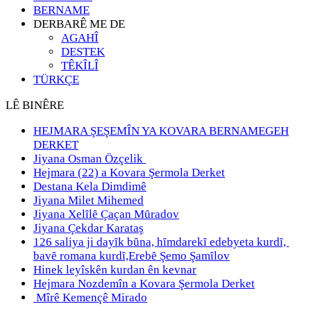
BERNAME
DERBARÊ ME DE
AGAHÎ
DESTEK
TÊKÎLÎ
TÜRKÇE
LÊ BINÊRE
HEJMARA ŞEŞEMÎN YA KOVARA BERNAMEGEH
DERKET
Jiyana Osman Özçelik
Hejmara (22) a Kovara Şermola Derket
Destana Kela Dimdimê
Jiyana Milet Mihemed
Jiyana Xelȋlȇ Çaçan Mȗradov
Jiyana Çekdar Karataş
126 saliya ji dayȋk bȗna, hȋmdarekȋ edebyeta kurdȋ,
bavȇ romana kurdȋ,Erebȇ Şemo Şamȋlov
Hinek leyîskên kurdan ên kevnar
Hejmara Nozdemîn a Kovara Şermola Derket
Mîrê Kemençê Mirado