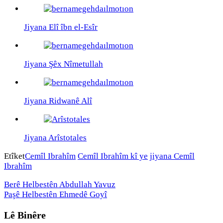
Jiyana Elî îbn el-Esîr
Jiyana Şêx Nîmetullah
Jiyana Ridwanê Alî
Jiyana Arîstotales
Etîket
Cemîl Ibrahîm
Cemîl Ibrahîm kî ye
jiyana Cemîl
Ibrahîm
Berê
Helbestên Abdullah Yavuz
Paşê
Helbestên Ehmedê Goyî
Lê Binêre