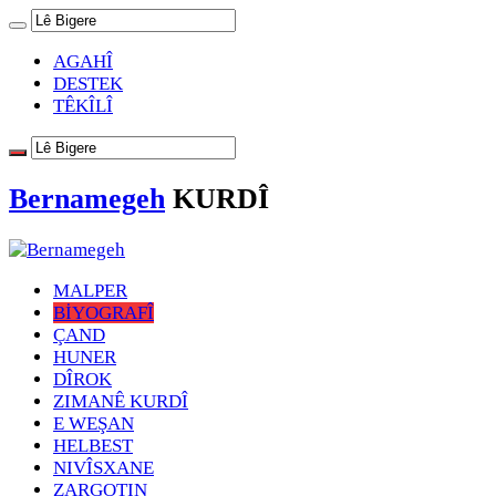
AGAHÎ
DESTEK
TÊKÎLÎ
Bernamegeh
KURDÎ
MALPER
BİYOGRAFÎ
ÇAND
HUNER
DÎROK
ZIMANÊ KURDÎ
E WEŞAN
HELBEST
NIVÎSXANE
ZARGOTIN