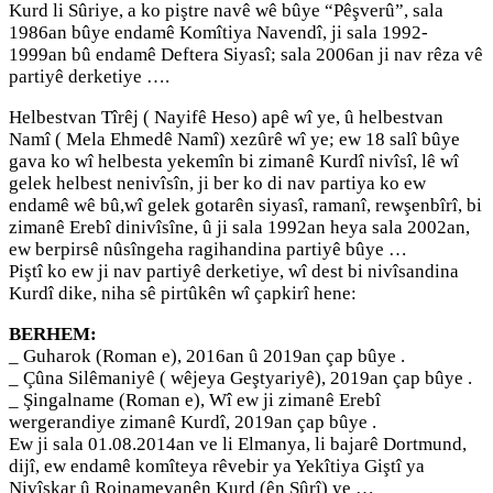
Kurd li Sûriye, a ko piştre navê wê bûye “Pêşverû”, sala
1986an bûye endamê Komîtiya Navendî, ji sala 1992-
1999an bû endamê Deftera Siyasî; sala 2006an ji nav rêza vê
partiyê derketiye ….
Helbestvan Tîrêj ( Nayifê Heso) apê wî ye, û helbestvan
Namî ( Mela Ehmedê Namî) xezûrê wî ye; ew 18 salî bûye
gava ko wî helbesta yekemîn bi zimanê Kurdî nivîsî, lê wî
gelek helbest nenivîsîn, ji ber ko di nav partiya ko ew
endamê wê bû,wî gelek gotarên siyasî, ramanî, rewşenbîrî, bi
zimanê Erebî dinivîsîne, û ji sala 1992an heya sala 2002an,
ew berpirsê nûsîngeha ragihandina partiyê bûye …
Piştî ko ew ji nav partiyê derketiye, wî dest bi nivîsandina
Kurdî dike, niha sê pirtûkên wî çapkirî hene:
BERHEM:
_ Guharok (Roman e), 2016an û 2019an çap bûye .
_ Çûna Silêmaniyê ( wêjeya Geştyariyê), 2019an çap bûye .
_ Şingalname (Roman e), Wî ew ji zimanê Erebî
wergerandiye zimanê Kurdî, 2019an çap bûye .
Ew ji sala 01.08.2014an ve li Elmanya, li bajarê Dortmund,
dijî, ew endamê komîteya rêvebir ya Yekîtiya Giştî ya
Nivîskar û Rojnamevanên Kurd (ên Sûrî) ye …