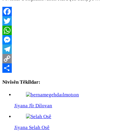
Facebook
Twitter
WhatsApp
Messenger
Telegram
Copy
Link
Share
Nivîsên Têkîldar:
Jiyana Jîr Dilovan
Jiyana Selah Osê