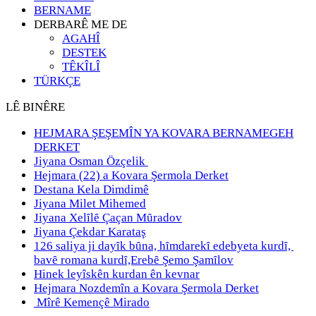
BERNAME
DERBARÊ ME DE
AGAHÎ
DESTEK
TÊKÎLÎ
TÜRKÇE
LÊ BINÊRE
HEJMARA ŞEŞEMÎN YA KOVARA BERNAMEGEH
DERKET
Jiyana Osman Özçelik
Hejmara (22) a Kovara Şermola Derket
Destana Kela Dimdimê
Jiyana Milet Mihemed
Jiyana Xelȋlȇ Çaçan Mȗradov
Jiyana Çekdar Karataş
126 saliya ji dayȋk bȗna, hȋmdarekȋ edebyeta kurdȋ,
bavȇ romana kurdȋ,Erebȇ Şemo Şamȋlov
Hinek leyîskên kurdan ên kevnar
Hejmara Nozdemîn a Kovara Şermola Derket
Mîrê Kemençê Mirado