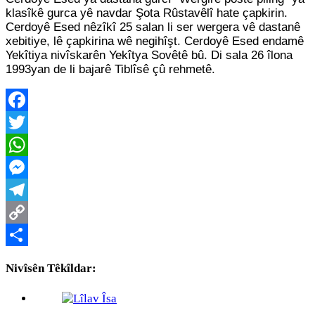
klasîkê gurca yê navdar Şota Rûstavêlî hate çapkirin.
Cerdoyê Esed nêzîkî 25 salan li ser wergera vê dastanê
xebitiye, lê çapkirina wê negihîşt.
Cerdoyê Esed endamê
Yekîtiya nivîskarên Yekîtya Sovêtê bû. Di sala 26 îlona
1993yan de li bajarê Tiblîsê çû rehmetê.
Facebook
Twitter
WhatsApp
Messenger
Telegram
Copy
Link
Share
Nivîsên Têkîldar: