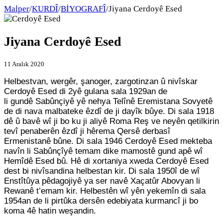
Malper
/
KURDÎ
/
BİYOGRAFÎ
/
Jiyana Cerdoyê Esed
Jiyana Cerdoyê Esed
11 Aralık 2020
Helbestvan, wergêr, şanoger, zargotinzan û nivîskar
Cerdoyê Esed di 2yê gulana sala 1929an de
li gundê Sabûnçiyê yê nehya Telînê Eremistana Sovyetê
de di nava malbateke êzdî de ji dayîk bûye. Di sala 1918
dê û bavê wî ji bo ku ji aliyê Roma Reş ve neyên qetilkirin
tevî penaberên êzdî ji hêrema Qersê derbasî
Ermenistanê bûne. Di sala 1946 Cerdoyê Esed mekteba
navîn li Sabûnçîyê temam dike mamostê gund apê wî
Hemîdê Esed bû. Hê di xortaniya xweda Cerdoyê Esed
dest bi nivîsandina helbestan kir. Di sala 1950î de wî
Enstîtûya pêdagojiyê ya ser navê Xaçatûr Abovyan li
Rewanê t’emam kir. Helbestên wî yên yekemîn di sala
1954an de li pirtûka dersên edebiyata kurmancî ji bo
koma 4ê hatin weşandin.