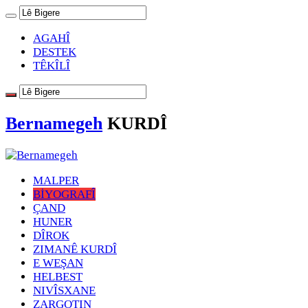
AGAHÎ
DESTEK
TÊKÎLÎ
Bernamegeh
KURDÎ
MALPER
BİYOGRAFÎ
ÇAND
HUNER
DÎROK
ZIMANÊ KURDÎ
E WEŞAN
HELBEST
NIVÎSXANE
ZARGOTIN