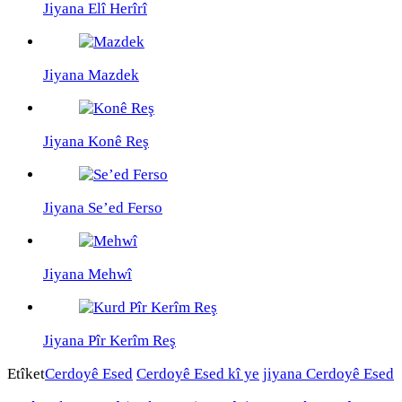
Jiyana Elî Herîrî
Jiyana Mazdek
Jiyana Konê Reş
Jiyana Se’ed Ferso
Jiyana Mehwî
Jiyana Pîr Kerîm Reş
Etîket
Cerdoyê Esed
Cerdoyê Esed kî ye
jiyana Cerdoyê Esed