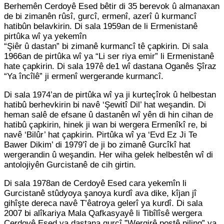
Berhemên Cerdoyê Esed bêtir di 35 berevok û almanaxan
de bi zimanên rûsî, gurcî, ermenî, azerî û kurmancî
hatibûn belavkirin. Di sala 1959an de li Ermenistanê
pirtûka wî ya yekemîn
“Şiêr û dastan” bi zimanê kurmancî tê çapkirin. Di sala
1966an de pirtûka wî ya “Li ser riya emir” li Ermenistanê
hate çapkirin. Di sala 197ê de1 wî dastana Oganês Şîraz
“Ya încîlê” ji ermenî wergerande kurmancî.
Di sala 1974’an de pirtûka wî ya ji kurteçîrok û helbestan
hatibû berhevkirin bi navê ‘Şewitî Dil’ hat weşandin. Di
heman salê de efsane û dastanên wî yên di hin cihan de
hatibû çapkirin, hinek ji wan bi wergera Ermenîkî re, bi
navê ‘Bilûr’ hat çapkirin. Pirtûka wî ya ‘Evd Ez Ji Te
Bawer Dikim’ di 1979’î de ji bo zimanê Gurcîkî hat
wergerandin û weşandin. Her wiha gelek helbestên wî di
antolojiyên Gurcistanê de cih girtin.
Di sala 1978an de Cerdoyê Esed cara yekemîn li
Gurcistanê stûdyoya şanoya kurdî ava dike, kîjan jî
gihîşte dereca navê T’êatroya gelerî ya kurdî. Di sala
2007 bi alîkariya Mala Qafkasyayê li Tibîlîsê wergera
Cerdoyê Esed ya dastana gurcî ”Wergirê postê piling” ya