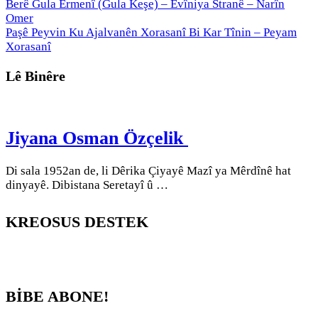
Berê
Gula Ermenî (Gula Keşe) – Evîniya Stranê – Narîn
Omer
Paşê
Peyvin Ku Ajalvanên Xorasanî Bi Kar Tînin – Peyam
Xorasanî
Lê Binêre
Jiyana Osman Özçelik
Di sala 1952an de, li Dêrika Çiyayê Mazî ya Mêrdînê hat
dinyayê. Dibistana Seretayî û …
KREOSUS DESTEK
BİBE ABONE!