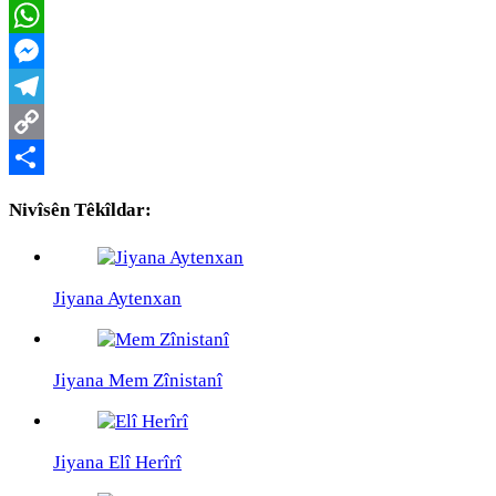
Twitter
WhatsApp
Messenger
Telegram
Copy
Link
Share
Nivîsên Têkîldar:
Jiyana Aytenxan
Jiyana Mem Zînistanî
Jiyana Elî Herîrî