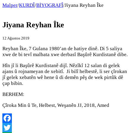
Malper
/
KURDÎ
/
BİYOGRAFÎ
/
Jiyana Reyhan Îke
Jiyana Reyhan Îke
12 Ağustos 2019
Reyhan Îke, 7 Gulana 1980’an de hatiye dinê. Di 5 saliya
xwe de bi tevî malbata xwe derbasî Başûrê Kurdistanê dibe.
Hîn jî li Başûrê Kurdistanê dijî. Nêzîkî 12 salan di gelek
ajans û rojnameyan de xebitî. Ji bilî helbestê, li ser çîrokan
jî gelek xebatên wê hene û di demên pêş de wek pirtûk dê
çap bibin.
BERHEM:
Çîroka Min û Te, Helbest, Weşanên JJ, 2018, Amed
Facebook