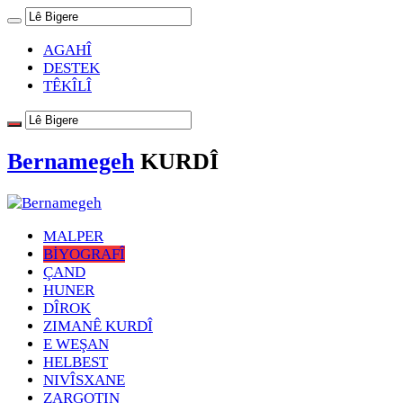
AGAHÎ
DESTEK
TÊKÎLÎ
Bernamegeh
KURDÎ
MALPER
BİYOGRAFÎ
ÇAND
HUNER
DÎROK
ZIMANÊ KURDÎ
E WEŞAN
HELBEST
NIVÎSXANE
ZARGOTIN