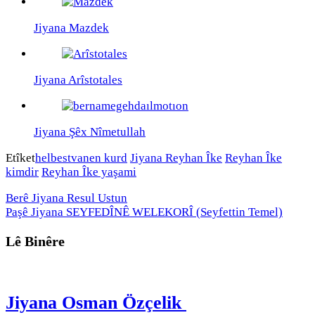
Jiyana Mazdek
Jiyana Arîstotales
Jiyana Şêx Nîmetullah
Etîket
helbestvanen kurd
Jiyana Reyhan Îke
Reyhan Îke
kimdir
Reyhan Îke yaşami
Berê
Jiyana Resul Ustun
Paşê
Jiyana SEYFEDÎNÊ WELEKORÎ (Seyfettin Temel)
Lê Binêre
Jiyana Osman Özçelik