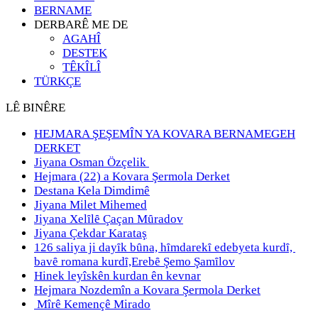
BERNAME
DERBARÊ ME DE
AGAHÎ
DESTEK
TÊKÎLÎ
TÜRKÇE
LÊ BINÊRE
HEJMARA ŞEŞEMÎN YA KOVARA BERNAMEGEH
DERKET
Jiyana Osman Özçelik
Hejmara (22) a Kovara Şermola Derket
Destana Kela Dimdimê
Jiyana Milet Mihemed
Jiyana Xelȋlȇ Çaçan Mȗradov
Jiyana Çekdar Karataş
126 saliya ji dayȋk bȗna, hȋmdarekȋ edebyeta kurdȋ,
bavȇ romana kurdȋ,Erebȇ Şemo Şamȋlov
Hinek leyîskên kurdan ên kevnar
Hejmara Nozdemîn a Kovara Şermola Derket
Mîrê Kemençê Mirado