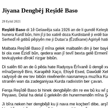
Jiyana Dengbêj Reşîdê Baso
29 Eylül 2021
Reşîdê Baso
di 1ê Gelawêja sala 1926 an de li gundê Keleşb
hunera Kurdî bûn, him jî ji bo xatirê doza Kurdistanê ji erdê
Serhedî rê gıtibû pêşiyên me ji Dutax‘a (Êzdîxane) Agiriyê hat
Malbata Reşîdê Baso jî mîna gelek malbatên din ji ber bay
bi ola xwe Êzidî bûn, qedera wan jî tevlî bexta gelê Erme
tevkujiyeke dîrokî rizgar bibûn.
Di salên 60 an de û pêda hate Radyoya Êrîvanê û dengê xwe 
mînaŞeroyê Biro, Karapêtê Xaço, Efoyê Esed, Dawûdê Xelo,
radyoyê de ew tev bibûn niwênerên nasnameya muzîka Kurdî
stranên wan da zadeganiyaa Kurda radixistin ber çavan.
Ferqa Reşîdê Baso bi hinek dengbêjên din re ew bû ku wî pi
Peyawo, Delal ha delal û gelekên din hunermendên mîna Ş
Ji bîra neken her dengbêjê ku ji nava me koçberî dibe, ar