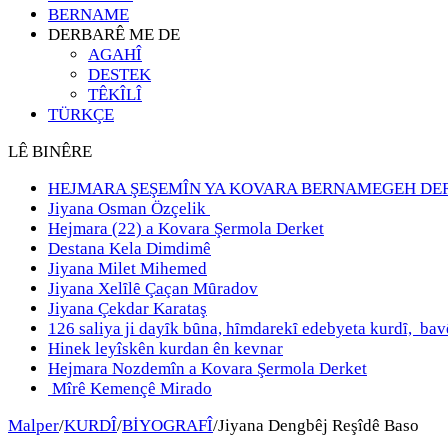
BERNAME
DERBARÊ ME DE
AGAHÎ
DESTEK
TÊKÎLÎ
TÜRKÇE
LÊ BINÊRE
HEJMARA ŞEŞEMÎN YA KOVARA BERNAMEGEH DE
Jiyana Osman Özçelik
Hejmara (22) a Kovara Şermola Derket
Destana Kela Dimdimê
Jiyana Milet Mihemed
Jiyana Xelȋlȇ Çaçan Mȗradov
Jiyana Çekdar Karataş
126 saliya ji dayȋk bȗna, hȋmdarekȋ edebyeta kurdȋ, b
Hinek leyîskên kurdan ên kevnar
Hejmara Nozdemîn a Kovara Şermola Derket
Mîrê Kemençê Mirado
Malper
/
KURDÎ
/
BİYOGRAFÎ
/
Jiyana Dengbêj Reşîdê Baso