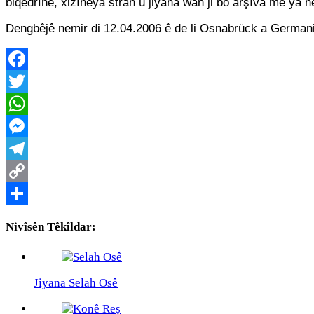
biqedrîne, xizîneya stran û jiyana wan ji bo arşîva me ya n
Dengbêjê nemir di 12.04.2006 ê de li Osnabrück a Germani
Facebook
Twitter
WhatsApp
Messenger
Telegram
Copy
Link
Share
Nivîsên Têkîldar:
Jiyana Selah Osê