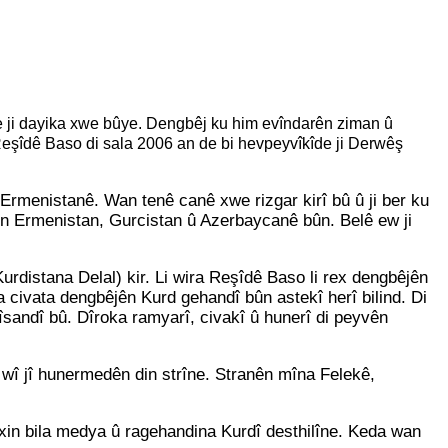
e ji dayika xwe bûye. Dengbêj ku him evîndarên ziman û
Reşîdê Baso di sala 2006 an de bi hevpeyvîkîde ji Derwêş
Ermenistanê. Wan tenê canê xwe rizgar kirî bû û ji ber ku
rên Ermenistan, Gurcistan û Azerbaycanê bûn. Belê ew ji
rdistana Delal) kir. Li wira Reşîdê Baso li rex dengbêjên
ivata dengbêjên Kurd gehandî bûn astekî herî bilind. Di
sandî bû. Dîroka ramyarî, civakî û hunerî di peyvên
 wî jî hunermedên din strîne. Stranên mîna Felekê,
xin bila medya û ragehandina Kurdî desthilîne. Keda wan