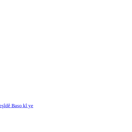
eşîdê Baso kî ye