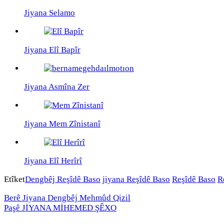
Jiyana Selamo
Jiyana Elî Bapîr
Jiyana Asmîna Zer
Jiyana Mem Zînistanî
Jiyana Elî Herîrî
Etîket
Dengbêj Reşîdê Baso
jiyana Reşîdê Baso
Reşîdê Baso
R
Berê
Jiyana Dengbêj Mehmûd Qizil
Paşê
JİYANA MİHEMED ŞÊXO