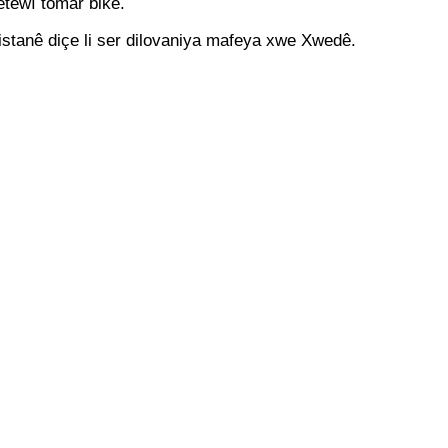
etewî tomar bike.
stanê diçe li ser dilovaniya mafeya xwe Xwedê.