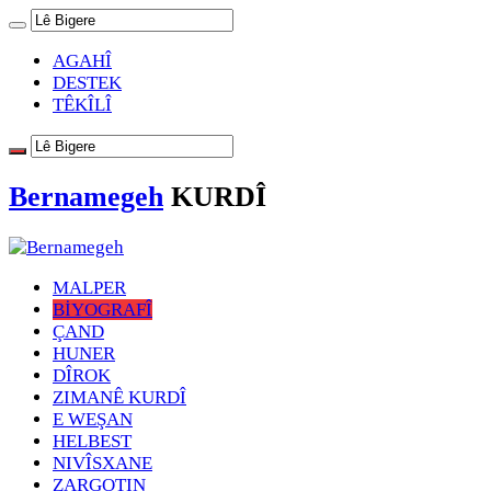
AGAHÎ
DESTEK
TÊKÎLÎ
Bernamegeh
KURDÎ
MALPER
BİYOGRAFÎ
ÇAND
HUNER
DÎROK
ZIMANÊ KURDÎ
E WEŞAN
HELBEST
NIVÎSXANE
ZARGOTIN