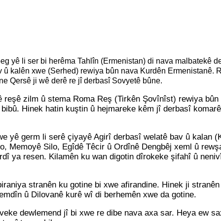
eg yê li ser bi herêma Tahlîn (Ermenistan) di nava malbatekê d
 bav û kalên xwe (Serhed) rewiya bûn nava Kurdên Ermenistanê. 
ine Qersê ji wê derê re jî derbasî Sovyetê bûne.
ê reşê zilm û stema Roma Reş (Tirkên Şovînîst) rewiya bûn 
nî bibû. Hinek hatin kuştin û hejmareke kêm jî derbasî koma
yê germ li serê çiyayê Agirî derbasî welatê bav û kalan (Ku
 Memoyê Silo, Egîdê Têcir û Ordînê Dengbêj xeml û rewşa c
 ya resen. Kilamên ku wan digotin dîrokeke şifahî û nenivî
raniya stranên ku gotine bi xwe afirandine. Hinek ji stranên
emdîn û Dilovanê kurê wî di berhemên xwe da gotine.
şîveke dewlemend jî bi xwe re dibe nava axa sar. Heya ew sa