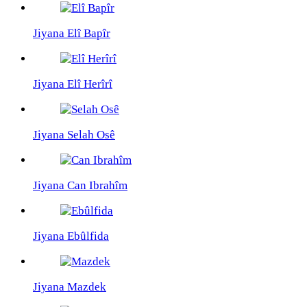
Jiyana Elî Bapîr
Jiyana Elî Herîrî
Jiyana Selah Osê
Jiyana Can Ibrahîm
Jiyana Ebûlfida
Jiyana Mazdek