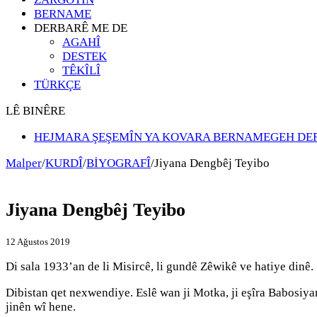
BERNAME
DERBARÊ ME DE
AGAHÎ
DESTEK
TÊKÎLÎ
TÜRKÇE
LÊ BINÊRE
HEJMARA ŞEŞEMÎN YA KOVARA BERNAMEGEH DE
Malper
/
KURDÎ
/
BİYOGRAFÎ
/
Jiyana Dengbêj Teyibo
Jiyana Dengbêj Teyibo
12 Ağustos 2019
Di sala 1933’an de li Misircê, li gundê Zêwikê ve hatiye dinê.
Dibistan qet nexwendiye. Eslê wan ji Motka, ji eşîra Babosiyan 
jinên wî hene.