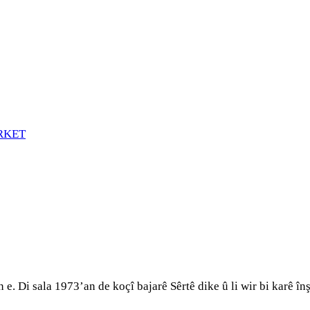
RKET
e. Di sala 1973’an de koçî bajarê Sêrtê dike û li wir bi karê în