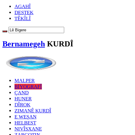
AGAHÎ
DESTEK
TÊKÎLÎ
Bernamegeh
KURDÎ
MALPER
BİYOGRAFÎ
ÇAND
HUNER
DÎROK
ZIMANÊ KURDÎ
E WEŞAN
HELBEST
NIVÎSXANE
ZARGOTIN