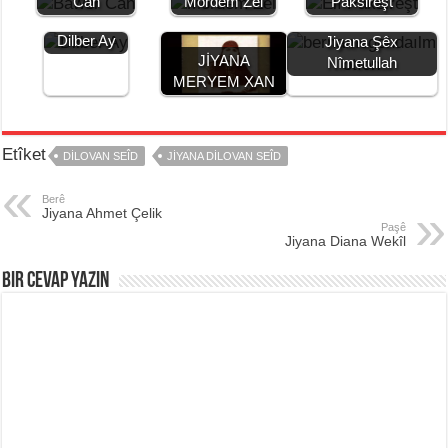
Can
Mordem Zel
Paksirêşt
Jiyana
Dilber Ay
Jiyana Şêx
JİYANA
Nîmetullah
MERYEM XAN
Etîket
DILOVAN SEÎD
JIYANA DILOVAN SEÎD
Berê
Jiyana Ahmet Çelik
Paşê
Jiyana Diana Wekîl
Bir Cevap Yazın