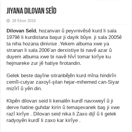
Jiyana Dilovan Seîd
28 Ekim 2019
Dilovan Seîd
, hozanvan û peyvnivêsê kurd li sala
1979ê li kurdistana başur ji dayik bûye. ji sala 2005ê
ta niha hozana dinivise .Yekem albuma xwe ya
stranan li sala 2006’an derxistiye bi navê azar û
duyem albuma xwe bi navê hîvî tomar kirîye ku
hejmareke zur jê hatiye firotandin.
Gelek beste dayîne sitranbêjên kurd mîna hindirîn
cemîl-cutyar zaxoyî-şilan hejar-mihemed can-Siyar
mizîrî û yên din.
Klipên dilovan seid li kenalên kurdî navxweyî û ji
derve hatine guhdar kirin û temaşevanek baş ji xwe
razî kirîye . Dilovan seid nika li Zaxo dijî û li gelek
radyoyên kurdî li zaxo kar kirîye .