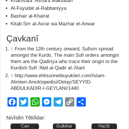
Khamsata ‘Ashara Maktuban
Al-Fuyudat al-Rabbaniyya
Bashair al-Khairat
Kitab Sirr al-Asrar wa Mazhar el-Anwar
Çavkanî
↑
From the 12th century onward, Sufism spread
amongst the Kurds. The main Sufi orders amongst
them are the Qadiriya who trace their origin to the
Kurdish Sufi ‘Abd al-Qadir al-Jilani
↑
http://www.ehlisunnetbuyukleri.com/Islam-
Alimleri-Ansiklopedisi/Detay/SEYYID-
ABDULKADIR-I-GEYLANI/1440
F
T
W
M
T
C
S
a
wi
h
e
el
o
h
Nivîsên Têkîldar:
c
tt
at
ss
e
p
ar
Jiyana Bawer
Jiyana
Jiyana Îbn
Can
Gulbihar
Hacîb