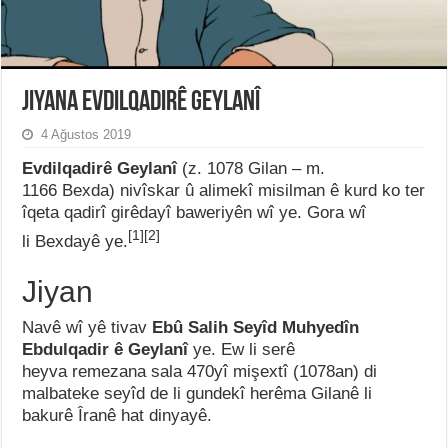
Jiyana Evdilqadirê Geylanî
4 Ağustos 2019
Evdilqadirê Geylanî
(z. 1078 Gilan – m.
1166 Bexda) nivîskar û alimekî misilman ê kurd ko ter
îqeta qadirî girêdayî baweriyên wî ye. Gora wî
[1]
[2]
li Bexdayê ye.
Jiyan
Navê wî yê tivav
Ebû Salih Seyîd Muhyedîn
Ebdulqadir ê Geylanî
ye. Ew li serê
heyva remezana sala 470yî mişextî (1078an) di
malbateke seyîd de li gundekî herêma Gilanê li
bakurê Îranê hat dinyayê.