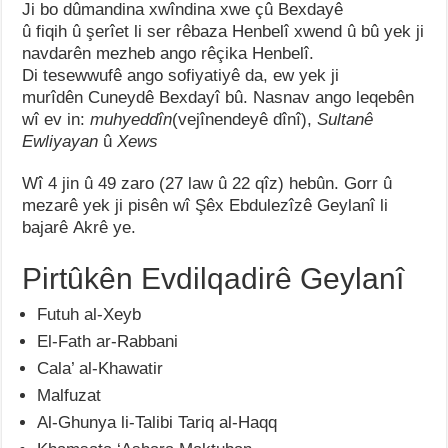
Ji bo dûmandina xwîndina xwe çû Bexdayê
û fiqih û şerîet li ser rêbaza Henbelî xwend û bû yek ji
navdarên mezheb ango rêçika Henbelî.
Di tesewwufê ango sofiyatiyê da, ew yek ji
murîdên Cuneydê Bexdayî bû. Nasnav ango leqebên
wî ev in:
muhyeddîn
(vejînendeyê dînî),
Sultanê
Ewliyayan
û
Xews
Wî 4 jin û 49 zaro (27 law û 22 qîz) hebûn. Gorr û
mezarê yek ji pisên wî Şêx Ebdulezîzê Geylanî li
bajarê Akrê ye.
Pirtûkên Evdilqadirê Geylanî
Futuh al-Xeyb
El-Fath ar-Rabbani
Cala’ al-Khawatir
Malfuzat
Al-Ghunya li-Talibi Tariq al-Haqq