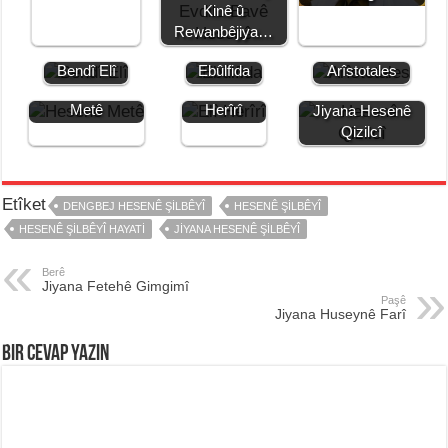
Kinê û
Rewanbêjiya…
Jiyana
Jiyana
Jiyana
Bendî Elî
Ebûlfida
Arîstotales
Jiyana Hesenê
Jiyana Elî
Metê
Herîrî
Jiyana Hesenê
Qizilcî
Etîket
DENGBEJ HESENÊ ŞILBÊYÎ
HESENÊ ŞILBÊYÎ
HESENÊ ŞILBÊYÎ HAYATI
JIYANA HESENÊ ŞILBÊYÎ
Berê
Jiyana Fetehê Gimgimî
Paşê
Jiyana Huseynê Farî
Bir Cevap Yazın