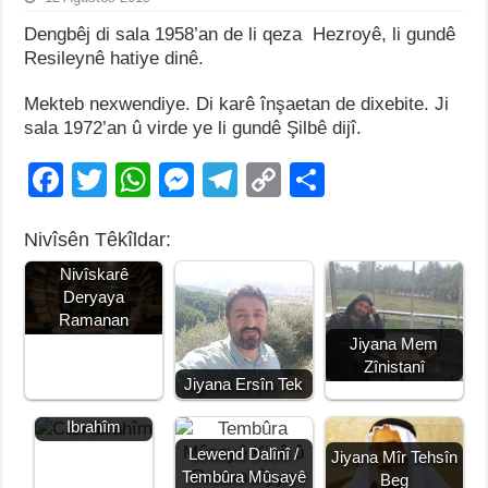
Dengbêj di sala 1958’an de li qeza Hezroyê, li gundê
Resileynê hatiye dinê.
Mekteb nexwendiye. Di karê înşaetan de dixebite. Ji
sala 1972’an û virde ye li gundê Şilbê dijî.
F
T
W
M
T
C
S
a
wi
h
e
el
o
h
Nivîsên Têkîldar:
c
tt
at
ss
e
p
ar
Hesenê Metê,
e
er
s
e
gr
y
e
Nivîskarê
Deryaya
b
A
n
a
Li
Ramanan
Jiyana Mem
o
p
g
m
n
Zînistanî
o
p
er
k
Jiyana Ersîn Tek
Jiyana Can
k
Ibrahîm
Lewend Dalînî /
Jiyana Mîr Tehsîn
Tembûra Mûsayê
Beg