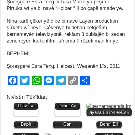
Şoreşgerê Esra Teng pirtûka Marîn ya pêşîn e.
Pirtuka wî ya bi navê “Kolber “ ji bo çapê amade ye.
Niha karê çêkeriyê dike bi navê Layen production
şîrketa wî heye. Çêkeriya bi dehan belgefîlm,
bernameyên televizyonê, reklam û dublajên bi sedan
zencireyên kartonfîlm, sînema û rêzefilman kiriye.
BERHEM:
Şoreşgerê Esra Teng, Helbest, Weşanên Lîs, 2011
F
T
W
M
T
C
S
a
wi
h
e
el
o
h
Nivîsên Têkîldar:
c
tt
at
ss
e
p
ar
Jiyana
Jiyana
Lîlav Îsa
Dilber Ay
e
er
s
e
gr
y
e
Jiyana Elî îbn el-Esîr
b
A
n
a
Li
Jiyana Elî
Jiyana Bawer
Jiyana
Bapîr
Can
Bendî Elî
o
p
g
m
n
Jiyana Mem
Jiyana Selah