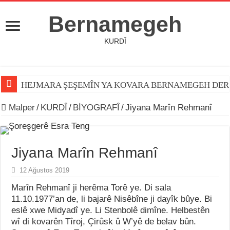
Bernamegeh
KURDÎ
HEJMARA ŞEŞEMÎN YA KOVARA BERNAMEGEH DER
Malper
/
KURDÎ
/
BİYOGRAFÎ
/
Jiyana Marîn Rehmanî
Jiyana Marîn Rehmanî
12 Ağustos 2019
Marîn Rehmanî ji herêma Torê ye. Di sala
11.10.1977’an de, li bajarê Nisêbîne ji dayîk bûye. Bi
eslê xwe Midyadî ye. Li Stenbolê dimîne. Helbestên
wî di kovarên Tîroj, Çirûsk û W’yê de belav bûn.