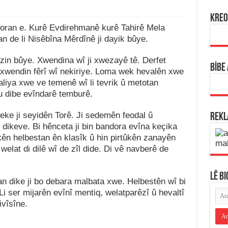
KREO
boran e. Kurê Evdirehmanê kurê Tahirê Mela
n de li Nisêbîna Mêrdînê ji dayik bûye.
zin bûye. Xwendina wî ji xwezayê tê. Derfet
BİBE
 xwendin fêrî wî nekiriye. Loma wek hevalên xwe
aliya xwe ve temenê wî li tevrik û metotan
u dibe evîndarê temburê.
çeke ji seyidên Torê. Ji sedemên feodal û
REK
 dikeve. Bi hênceta ji bin bandora evîna keçika
kên helbestan ên klasîk û hin pirtûkên zanayên
welat di dilê wî de zîl dide. Di vê navberê de
LÊ B
an dike ji bo debara malbata xwe. Helbestên wî bi
 Li ser mijarên evînî mentiq, welatparêzî û hevaltî
ivîsîne.