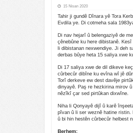
15 Nisan 2020
Tahir ji gundê Dînara yê Tora Ker
Evdila ye. Di cotmeha sala 1983ya
Di nav hejarî û belengaziyê de me
çênebûne ku here dibistanê. Kesî
li dibistanan nexwendiye. Ji deh s
derbas bûye heta 15 saliya xwe k
Di 17 saliya xwe de dil dikeve ke
cûrbecûr dibîne ku evîna wî jê dûr
Torî derkeve ew dest davêje pirtû
dinyayê. Paş re hezkirina mirov û 
nêzîkî çar sed pirtûkan dixwîne.
Niha li Qonyayê dijî û karê înşeet
pîvan û li ser weznê hatine ristin.
û bi hin hestên cûrbecûr helbest n
Berhem: