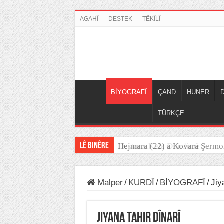
AGAHÎ
DESTEK
TÊKÎLÎ
BİYOGRAFÎ
ÇAND
HUNER
TÜRKÇE
LÊ BINÊRE
Hejmara (22) a Kovara Şermo
Destana Kela Dimdimê
Malper
/
KURDÎ
/
BİYOGRAFÎ
/
Jiy
Jiyana Tahir Dînarî