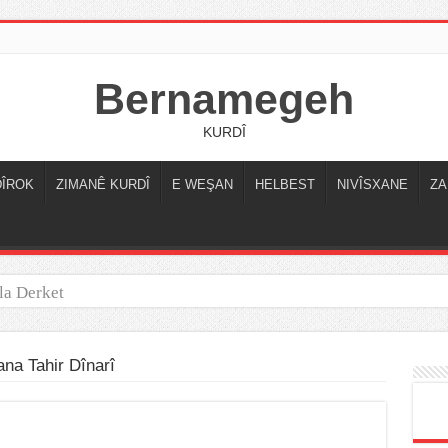
Bernamegeh
KURDÎ
DÎROK
ZIMANÊ KURDÎ
E WEŞAN
HELBEST
NIVÎSXANE
ZA
la Derket
ana Tahir Dînarî