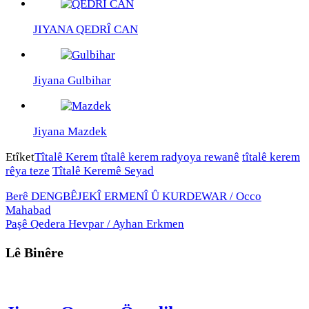
JIYANA QEDRÎ CAN
Jiyana Gulbihar
Jiyana Mazdek
Etîket
Tîtalê Kerem
tîtalê kerem radyoya rewanê
tîtalê kerem
rêya teze
Tîtalê Keremê Seyad
Berê
DENGBÊJEKÎ ERMENÎ Û KURDEWAR / Occo
Mahabad
Paşê
Qedera Hevpar / Ayhan Erkmen
Lê Binêre