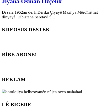
Jiyana Osman Özçelik
Di sala 1952an de, li Dêrika Çiyayê Mazî ya Mêrdînê hat
dinyayê. Dibistana Seretayî û …
KREOSUS DESTEK
BİBE ABONE!
REKLAM
LÊ BIGERE