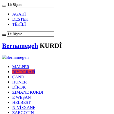
AGAHÎ
DESTEK
TÊKÎLÎ
Bernamegeh
KURDÎ
MALPER
BİYOGRAFÎ
ÇAND
HUNER
DÎROK
ZIMANÊ KURDÎ
E WEŞAN
HELBEST
NIVÎSXANE
ZARGOTIN