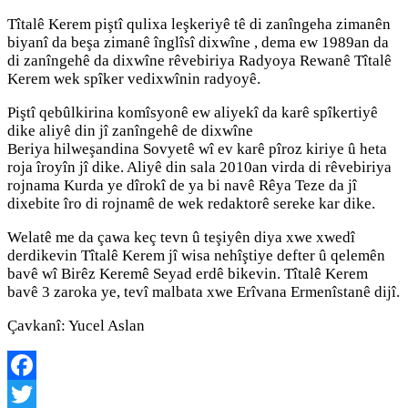
Tîtalê Kerem piştî qulixa leşkeriyê tê di zanîngeha zimanên
biyanî da beşa zimanê înglîsî dixwîne , dema ew 1989an da
di zanîngehê da dixwîne rêvebiriya Radyoya Rewanê Tîtalê
Kerem wek spîker vedixwînin radyoyê.
Piştî qebûlkirina komîsyonê ew aliyekî da karê spîkertiyê
dike aliyê din jî zanîngehê de dixwîne
Beriya hilweşandina Sovyetê wî ev karê pîroz kiriye û heta
roja îroyîn jî dike. Aliyê din sala 2010an virda di rêvebiriya
rojnama Kurda ye dîrokî de ya bi navê Rêya Teze da jî
dixebite îro di rojnamê de wek redaktorê sereke kar dike.
Welatê me da çawa keç tevn û teşiyên diya xwe xwedî
derdikevin Tîtalê Kerem jî wisa nehîştiye defter û qelemên
bavê wî Birêz Keremê Seyad erdê bikevin. Tîtalê Kerem
bavê 3 zaroka ye, tevî malbata xwe Erîvana Ermenîstanê dijî.
Çavkanî: Yucel Aslan
Facebook