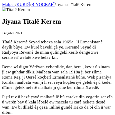
Malper
/
KURDÎ
/
BİYOGRAFÎ
/
Jiyana Tîtalê Kerem
Jiyana Tîtalê Kerem
14 Şubat 2021
Tîtalê Keremê Seyad tebaxa sala 1965a , li Ermenîstanê
dayîk bûye. Ew kurê bavekî çê ye, Keremê Seyad di
Radyoya Rewanê de mîna qulingekî xerîb dengê xwe
seranserî welatê xwe belav kir.
Dema wî digot Yêrêvan xeberdide, dar, bera , kevir û zinara
jî ew guhdar dikir. Malbeta wan sala 1918a ji ber zilma
Roma Reş, ji Qersê koçberî Ermenîstanê bûne. Wek piraniya
Kurdan malbata wan jî li ser rêya koçberiyê gelek êş û keder
dîtine, gelek neferê malbatê jî çûne ber rihma Xwedê.
Piştî rev û bezê çavê malbatê lê bû careke din vegerin ser cîh
û warên bav û kala lêbelê ew mecela tu carê nekete destê
wan. Ew bi dilekî êş qeza Talînê gundê Heko da bi cîh û war
dibin.