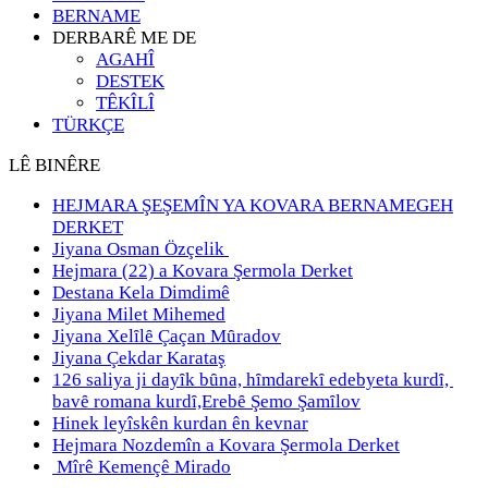
BERNAME
DERBARÊ ME DE
AGAHÎ
DESTEK
TÊKÎLÎ
TÜRKÇE
LÊ BINÊRE
HEJMARA ŞEŞEMÎN YA KOVARA BERNAMEGEH
DERKET
Jiyana Osman Özçelik
Hejmara (22) a Kovara Şermola Derket
Destana Kela Dimdimê
Jiyana Milet Mihemed
Jiyana Xelȋlȇ Çaçan Mȗradov
Jiyana Çekdar Karataş
126 saliya ji dayȋk bȗna, hȋmdarekȋ edebyeta kurdȋ,
bavȇ romana kurdȋ,Erebȇ Şemo Şamȋlov
Hinek leyîskên kurdan ên kevnar
Hejmara Nozdemîn a Kovara Şermola Derket
Mîrê Kemençê Mirado