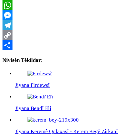
Twitter
WhatsApp
Messenger
Telegram
Copy
Link
Share
Nivîsên Têkîldar:
Jiyana Firdewsî
Jiyana Bendî Elî
Jiyana Keremê Qolaxasî - Kerem Begê Zîrkanî