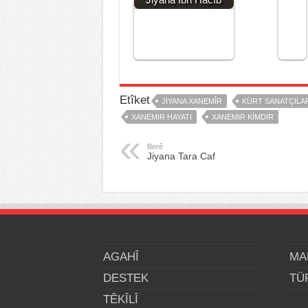
Etîket
JIYANA XANEMÎR
KÜRT SANATÇILA
XANEMIR HAYATI
XANEMIR KIMDIR
Berê
Jiyana Tara Caf
AGAHÎ
MA
DESTEK
TÜ
TÊKÎLÎ