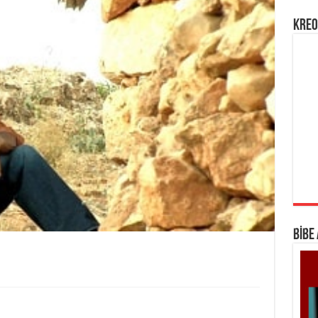
KREO
BİBE