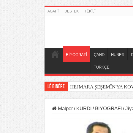
AGAHÎ
DESTEK
TÊKÎLÎ
BİYOGRAFÎ
ÇAND
HUNER
TÜRKÇE
LÊ BINÊRE
HEJMARA ŞEŞEMÎN YA K
Malper
/
KURDÎ
/
BİYOGRAFÎ
/
Jiy