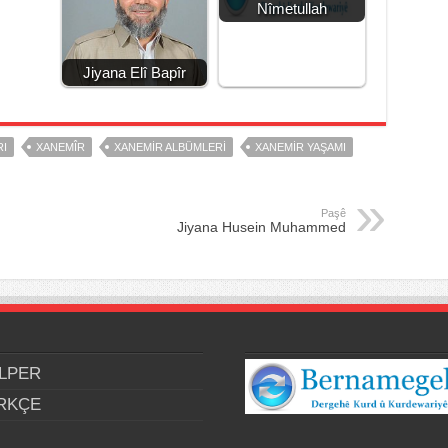
Nîmetullah
Jiyana Elî Bapîr
RI
XANEMÎR
XANEMIR ALBÜMLERI
XANEMIR YAŞAMI
Paşê
Jiyana Husein Muhammed
LPER
RKÇE