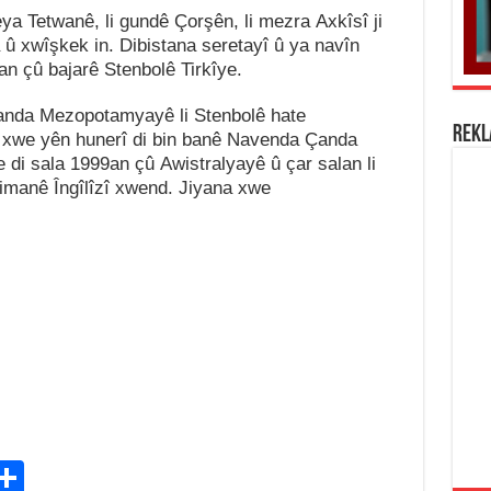
eya Tetwanê, li gundê Çorşên, li mezra Axkîsî ji
 û xwîşkek in. Dibistana seretayî û ya navîn
an çû bajarê Stenbolê Tirkîye.
Çanda Mezopotamyayê li Stenbolê hate
REK
xwe yên hunerî di bin banê Navenda Çanda
di sala 1999an çû Awistralyayê û çar salan li
zimanê Îngîlîzî xwend. Jiyana xwe
C
S