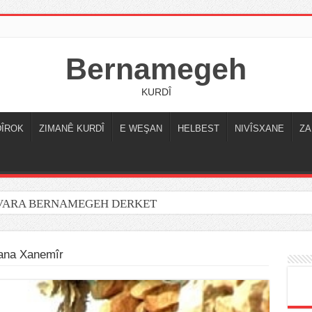
Bernamegeh
KURDÎ
DÎROK
ZIMANÊ KURDÎ
E WEŞAN
HELBEST
NIVÎSXANE
ZA
OVARA BERNAMEGEH DERKET
ana Xanemîr