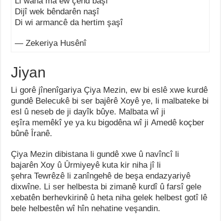
Li wana ma ew çend başî
Dijî wek bêndarên naşî
Di wi armancê da hertim şaşî
— Zekeriya Husênî
Jiyan
Li gorê jînenîgariya Çiya Mezin, ew bi eslê xwe kurdê
gundê Belecukê bi ser bajêrê Xoyê ye, li malbateke bi
esl û neseb de ji dayîk bûye. Malbata wî ji
eşîra memêkî ye ya ku bigodêna wî ji Amedê koçber
bûnê Îranê.
Çiya Mezin dibistana li gundê xwe û navîncî li
bajarên Xoy û Ûrmiyeyê kuta kir niha jî li
şehra Tewrêzê li zanîngehê de beşa endazyariyê
dixwîne. Li ser helbesta bi zimanê kurdî û farsî gele
xebatên berhevkirinê û heta niha gelek helbest gotî lê
bele helbestên wî hîn nehatine veşandin.