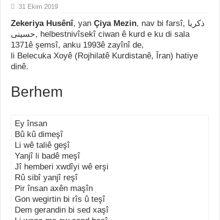
31 Ekim 2019
Zekeriya Husênî
, yan
Çiya Mezin
, nav bi farsî, ذکریا
حسینی, helbestnivîsekî ciwan ê kurd e ku di sala
1371ê şemsî, anku 1993ê zayînî de,
li Belecuka Xoyê (Rojhilatê Kurdistanê, Îran) hatiye
dinê.
Berhem
Ey însan
Bû kû dimeşî
Li wê taliê geşî
Yanjî li badê meşî
Jî hemberi xwdîyi wê erşi
Rû sibî yanjî reşî
Pir însan axên maşîn
Gon wegirtin bi rîs û teşî
Dem gerandin bi sed xaşî