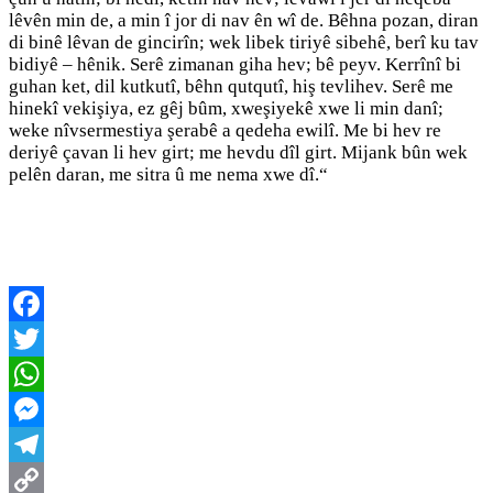
lêvên min de, a min î jor di nav ên wî de. Bêhna pozan, diran
di binê lêvan de gincirîn; wek libek tiriyê sibehê, berî ku tav
bidiyê – hênik. Serê zimanan giha hev; bê peyv. Kerrînî bi
guhan ket, dil kutkutî, bêhn qutqutî, hiş tevlihev. Serê me
hinekî vekişiya, ez gêj bûm, xweşiyekê xwe li min danî;
weke nîvsermestiya şerabê a qedeha ewilî. Me bi hev re
deriyê çavan li hev girt; me hevdu dîl girt. Mijank bûn wek
pelên daran, me sitra û me nema xwe dî.“
Facebook
Twitter
WhatsApp
Messenger
Telegram