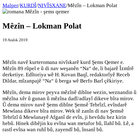
Malper
/
KURDÎ
/
NIVÎSXANE
/
Mêzîn – Lokman Polat
Mêzîn – Lokman Polat
19 Aralık 2019
Mêzîn navê kurteromana nivîskarê kurd Şems Qemer e.
Mêzîn 89 rûpel e û di nav weşanên “Na“ de, li bajarê Îzmîrê
derketiye. Edîtoriya wê H. Kovan Baqî, redaktorîyê Receb
Dildar, mîzanpajê “Na“ û berga wê Berfo Barî çêkiriye.
Mêzîn, dema mirov peyva mêzînê dibîne wezin, weznandin û
mêzîna xêr û gunan û mêzîna dadî/adlayî dikeve bîra mirov.
Û dema mirov navê Şems dibîne Şemsê Tebrîzî, evîndarê
Mewlana dikeve bîra mirov. Wek tê zanîn di nav Şemsê
Tebrîzî û Mewlanayê Afganî de evîn, ji hevûdu hez kirin
hebû. Hinek dibêjin ku evîna wan metafor bû, îlahî bû. Lê, a
rastî evîna wan ruhî bû, zayendî bû, însanî bû.