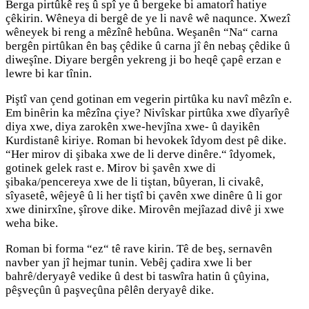
Berga pirtûkê reş û spî ye û bergeke bi amatorî hatiye
çêkirin. Wêneya di bergê de ye li navê wê naqunce. Xwezî
wêneyek bi reng a mêzînê hebûna. Weşanên “Na“ carna
bergên pirtûkan ên baş çêdike û carna jî ên nebaş çêdike û
diweşîne. Diyare bergên yekreng ji bo heqê çapê erzan e
lewre bi kar tînin.
Piştî van çend gotinan em vegerin pirtûka ku navî mêzîn e.
Em binêrin ka mêzîna çiye? Nivîskar pirtûka xwe dîyarîyê
diya xwe, diya zarokên xwe-hevjîna xwe- û dayikên
Kurdistanê kiriye. Roman bi hevokek îdyom dest pê dike.
“Her mirov di şibaka xwe de li derve dinêre.“ îdyomek,
gotinek gelek rast e. Mirov bi şavên xwe di
şibaka/pencereya xwe de li tiştan, bûyeran, li civakê,
sîyasetê, wêjeyê û li her tiştî bi çavên xwe dinêre û li gor
xwe dinirxîne, şîrove dike. Mirovên mejîazad divê ji xwe
weha bike.
Roman bi forma “ez“ tê rave kirin. Tê de beş, sernavên
navber yan jî hejmar tunin. Vebêj çadira xwe li ber
bahrê/deryayê vedike û dest bi taswîra hatin û çûyina,
pêşveçûn û paşveçûna pêlên deryayê dike.