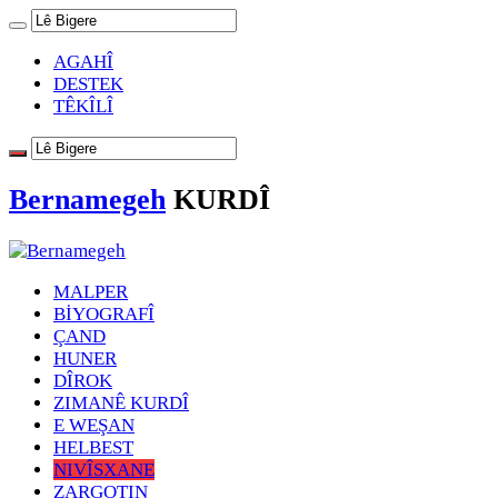
AGAHÎ
DESTEK
TÊKÎLÎ
Bernamegeh
KURDÎ
MALPER
BİYOGRAFÎ
ÇAND
HUNER
DÎROK
ZIMANÊ KURDÎ
E WEŞAN
HELBEST
NIVÎSXANE
ZARGOTIN