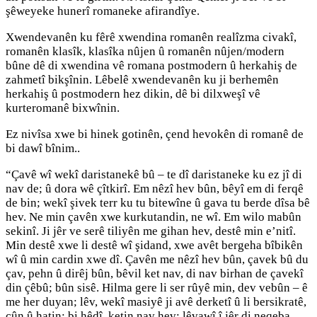
şêweyeke hunerî romaneke afirandîye.
Xwendevanên ku fêrê xwendina romanên realîzma civakî,
romanên klasîk, klasîka nûjen û romanên nûjen/modern
bûne dê di xwendina vê romana postmodern û herkahiş de
zahmetî bikşînin. Lêbelê xwendevanên ku ji berhemên
herkahiş û postmodern hez dikin, dê bi dilxweşî vê
kurteromanê bixwînin.
Ez nivîsa xwe bi hinek gotinên, çend hevokên di romanê de
bi dawî bînim..
“Çavê wî wekî daristanekê bû – te dî daristaneke ku ez jî di
nav de; û dora wê çîtkirî. Em nêzî hev bûn, bêyî em di ferqê
de bin; wekî şivek terr ku tu bitewîne û gava tu berde dîsa bê
hev. Ne min çavên xwe kurkutandin, ne wî. Em wilo mabûn
sekinî. Ji jêr ve serê tiliyên me gihan hev, destê min e’nitî.
Min destê xwe li destê wî şidand, xwe avêt bergeha bîbikên
wî û min cardin xwe dî. Çavên me nêzî hev bûn, çavek bû du
çav, pehn û dirêj bûn, bêvil ket nav, di nav birhan de çavekî
din çêbû; bûn sisê. Hilma gere li ser rûyê min, dev vebûn – ê
me her duyan; lêv, wekî masiyê ji avê derketî û li bersikratê,
çûn û hatin; bi hêdî, ketin nav hev; lêvawî î jêr di neqeba