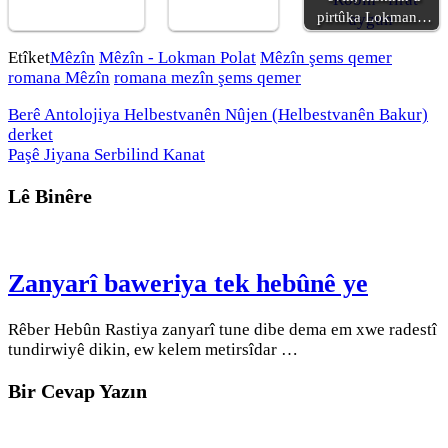
pirtûka Lokman…
Etîket
Mêzîn
Mêzîn - Lokman Polat
Mêzîn şems qemer
romana Mêzîn
romana mezîn şems qemer
Berê
Antolojiya Helbestvanên Nûjen (Helbestvanên Bakur)
derket
Paşê
Jiyana Serbilind Kanat
Lê Binêre
Zanyarî baweriya tek hebûnê ye
Rêber Hebûn Rastiya zanyarî tune dibe dema em xwe radestî
tundirwiyê dikin, ew kelem metirsîdar …
Bir Cevap Yazın