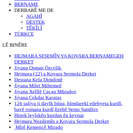
BERNAME
DERBARÊ ME DE
AGAHÎ
DESTEK
TÊKÎLÎ
TÜRKÇE
LÊ BINÊRE
HEJMARA ŞEŞEMÎN YA KOVARA BERNAMEGEH
DERKET
Jiyana Osman Özçelik
Hejmara (22) a Kovara Şermola Derket
Destana Kela Dimdimê
Jiyana Milet Mihemed
Jiyana Xelȋlȇ Çaçan Mȗradov
Jiyana Çekdar Karataş
126 saliya ji dayȋk bȗna, hȋmdarekȋ edebyeta kurdȋ,
bavȇ romana kurdȋ,Erebȇ Şemo Şamȋlov
Hinek leyîskên kurdan ên kevnar
Hejmara Nozdemîn a Kovara Şermola Derket
Mîrê Kemençê Mirado