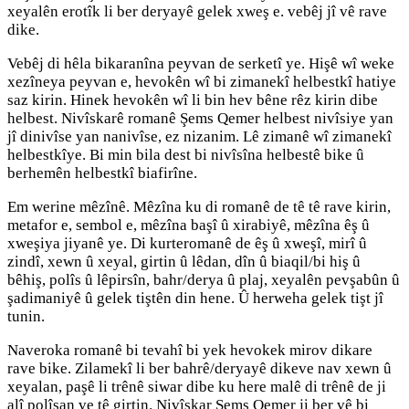
xeyalên erotîk li ber deryayê gelek xweş e. vebêj jî vê rave
dike.
Vebêj di hêla bikaranîna peyvan de serketî ye. Hişê wî weke
xezîneya peyvan e, hevokên wî bi zimanekî helbestkî hatiye
saz kirin. Hinek hevokên wî li bin hev bêne rêz kirin dibe
helbest. Nivîskarê romanê Şems Qemer helbest nivîsiye yan
jî dinivîse yan nanivîse, ez nizanim. Lê zimanê wî zimanekî
helbestkîye. Bi min bila dest bi nivîsîna helbestê bike û
berhemên helbestkî biafirîne.
Em werine mêzînê. Mêzîna ku di romanê de tê tê rave kirin,
metafor e, sembol e, mêzîna başî û xirabiyê, mêzîna êş û
xweşiya jiyanê ye. Di kurteromanê de êş û xweşî, mirî û
zindî, xewn û xeyal, girtin û lêdan, dîn û biaqil/bi hiş û
bêhiş, polîs û lêpirsîn, bahr/derya û plaj, xeyalên pevşabûn û
şadimaniyê û gelek tiştên din hene. Û herweha gelek tişt jî
tunin.
Naveroka romanê bi tevahî bi yek hevokek mirov dikare
rave bike. Zilamekî li ber bahrê/deryayê dikeve nav xewn û
xeyalan, paşê li trênê siwar dibe ku here malê di trênê de ji
alî polîsan ve tê girtin. Nivîskar Şems Qemer ji ber vê bi