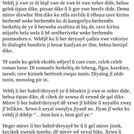
Vebêj ji xwe re di hişê xwe de xwe bi xwe xeber dide, behsa
gelek tiştan dike, pirsan dike û li gor xwe bersîv dide. Dema
mirov dixwîne fêm dike ku stîla nivîsîn û rêbaza rave kirina
berhemê weke berhemên ku di kategorîya berhemên
herkehiş de ye û herweha axaftina di hiş de, rave kirina
mijarên bela wela û bê serêberiyeke weke berhemên
postmodern e. Vebêjê ku li ber deryayê çadira xwe vekiriye
bi dialogên hundirin ji hezar kanîyan av tîne, behsa hertiştî
dike.
Tê zanîn ku gelek ekolên wêjeyî û cure cure, celeb celeb
roman hene. Di romanên herkehiş de leheng, fîgur, karekter,
taswîr, rave kirinek berfereh ewqas tunin. Diyalog jî zêde
tunin, monolog pir in.
Vebêj li ber bahrê/deryayê ye û bêsekin ji xwe re xeber dide,
behsa tiştan dike, di cihek de xewna di xewnê de qal dike.
Mirov li ber bahrê/deryayê dê xewn jî bibîne û xeyalên xweş
jî bifikire. Xewn û xeyal xweşîya jîyanê ne. Jîyan jî weke ku
vebêj jî dibêje “…hem ken e, hem girî ye.“
Heger mirov li ber bahrê/deryayê be û li gel mirov jinek,
keçikek xweşik tunebe, dê mirov wê xeyal bike. Xewn û