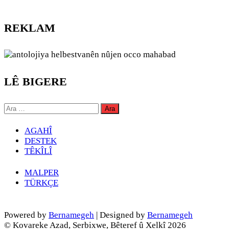
REKLAM
LÊ BIGERE
Arama:
AGAHÎ
DESTEK
TÊKÎLÎ
MALPER
TÜRKÇE
Powered by
Bernamegeh
| Designed by
Bernamegeh
© Kovareke Azad, Serbixwe, Bêteref û Xelkî 2026