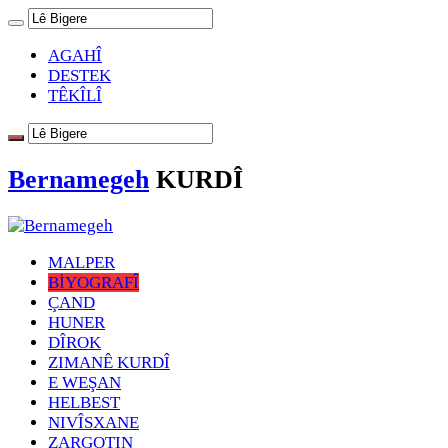
AGAHÎ
DESTEK
TÊKÎLÎ
Bernamegeh
KURDÎ
MALPER
BİYOGRAFÎ
ÇAND
HUNER
DÎROK
ZIMANÊ KURDÎ
E WEŞAN
HELBEST
NIVÎSXANE
ZARGOTIN