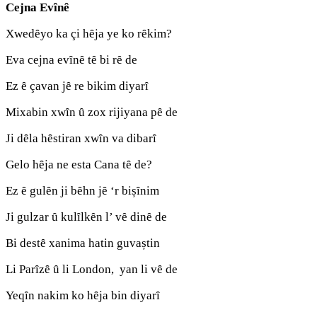
Cejna Evȋnȇ
Xwedȇyo ka çi hȇja ye ko rȇkim?
Eva cejna evȋnȇ tȇ bi rȇ de
Ez ȇ çavan jȇ re bikim diyarȋ
Mixabin xwȋn ȗ zox rijiyana pȇ de
Ji dȇla hȇstiran xwȋn va dibarȋ
Gelo hȇja ne esta Cana tȇ de?
Ez ȇ gulȇn ji bȇhn jȇ ‘r bișȋnim
Ji gulzar ȗ kulȋlkȇn l’ vȇ dinȇ de
Bi destȇ xanima hatin guvaștin
Li Parȋzȇ ȗ li London, yan li vȇ de
Yeqȋn nakim ko hȇja bin diyarȋ