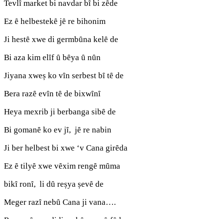
Tevlȋ market bi navdar bȋ bi zȇde
Ez ȇ helbestekȇ jȇ re bihonim
Ji hestȇ xwe di germbȗna kelȇ de
Bi aza kim elȋf ȗ bȇya ȗ nȗn
Jiyana xweș ko vȋn serbest bȋ tȇ de
Bera razȇ evȋn tȇ de bixwȋnȋ
Heya mexrib ji berbanga sibȇ de
Bi gomanȇ ko ev jȋ, jȇ re nabin
Ji ber helbest bi xwe ‘v Cana girȇda
Ez ȇ tilyȇ xwe vȇxim rengȇ mȗma
bikȋ ronȋ, li dȗ reșya șevȇ de
Meger razȋ nebȗ Cana ji vana….