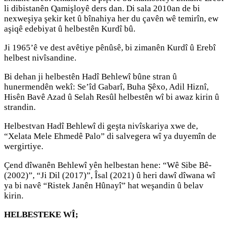
li dibistanên Qamişloyê ders dan. Di sala 2010an de bi
nexweşiya şekir ket û bînahiya her du çavên wê temirîn, ew
aşiqê edebiyat û helbestên Kurdî bû.
Ji 1965’ê ve dest avêtiye pênûsê, bi zimanên Kurdî û Erebî
helbest nivîsandine.
Bi dehan ji helbestên Hadî Behlewî bûne stran û
hunermendên wekî: Se’îd Gabarî, Buha Şêxo, Adil Hiznî,
Hisên Bavê Azad û Selah Resûl helbestên wî bi awaz kirin û
strandin.
Helbestvan Hadî Behlewî di geşta nivîskariya xwe de,
“Xelata Mele Ehmedê Palo” di salvegera wî ya duyemîn de
wergirtiye.
Çend dîwanên Behlewî yên helbestan hene: “Wê Sibe Bê-
(2002)”, “Ji Dil (2017)”, Îsal (2021) û heri dawî dîwana wî
ya bi navê “Ristek Janên Hûnayî” hat weşandin û belav
kirin.
HELBESTEKE WÎ;