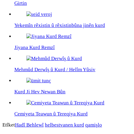
Girtin
Yekemîn rêxistin û rêxistinbûna jinên kurd
Jiyana Kurd Remzî
Mehmûd Derwîş û Kurd / Helîm Yûsiv
Kurd Ji Hev Newan Bûn
Cemiyeta Teawun û Tereqiya Kurd
Etîket
Hadî Behlewî
helbestvanen kurd
qamişlo