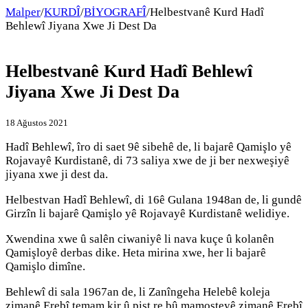
Malper
/
KURDÎ
/
BİYOGRAFÎ
/
Helbestvanê Kurd Hadî
Behlewî Jiyana Xwe Ji Dest Da
Helbestvanê Kurd Hadî Behlewî
Jiyana Xwe Ji Dest Da
18 Ağustos 2021
Hadî Behlewî, îro di saet 9ê sibehê de, li bajarê Qamişlo yê
Rojavayê Kurdistanê, di 73 saliya xwe de ji ber nexweşiyê
jiyana xwe ji dest da.
Helbestvan Hadî Behlewî, di 16ê Gulana 1948an de, li gundê
Girzîn li bajarê Qamişlo yê Rojavayê Kurdistanê welidiye.
Xwendina xwe û salên ciwaniyê li nava kuçe û kolanên
Qamişloyê derbas dike. Heta mirina xwe, her li bajarê
Qamişlo dimîne.
Behlewî di sala 1967an de, li Zanîngeha Helebê koleja
zimanê Erebî temam kir û pişt re bû mamosteyê zimanê Erebî