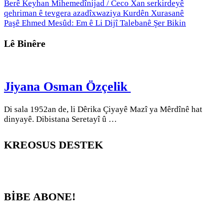
Berê
Keyhan Mihemedînijad / Ceco Xan serkirdeyê
qehriman ê tevgera azadîxwaziya Kurdên Xurasanê
Paşê
Ehmed Mesûd: Em ê Li Dijî Talebanê Şer Bikin
Lê Binêre
Jiyana Osman Özçelik
Di sala 1952an de, li Dêrika Çiyayê Mazî ya Mêrdînê hat
dinyayê. Dibistana Seretayî û …
KREOSUS DESTEK
BİBE ABONE!