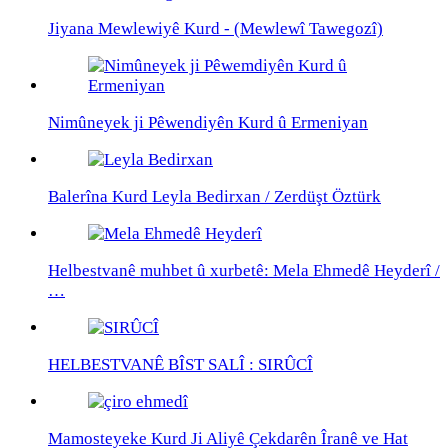
Jiyana Mewlewiyê Kurd - (Mewlewî Tawegozî)
Nimûneyek ji Pêwendiyên Kurd û Ermeniyan
Balerîna Kurd Leyla Bedirxan / Zerdüşt Öztürk
Helbestvanê muhbet û xurbetê: Mela Ehmedê Heyderî /
…
HELBESTVANÊ BÎST SALÎ : SIRÛCÎ
Mamosteyeke Kurd Ji Aliyê Çekdarên Îranê ve Hat