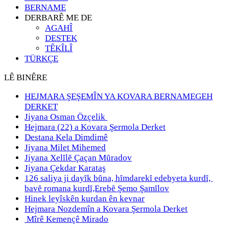
BERNAME
DERBARÊ ME DE
AGAHÎ
DESTEK
TÊKÎLÎ
TÜRKÇE
LÊ BINÊRE
HEJMARA ŞEŞEMÎN YA KOVARA BERNAMEGEH
DERKET
Jiyana Osman Özçelik
Hejmara (22) a Kovara Şermola Derket
Destana Kela Dimdimê
Jiyana Milet Mihemed
Jiyana Xelȋlȇ Çaçan Mȗradov
Jiyana Çekdar Karataş
126 saliya ji dayȋk bȗna, hȋmdarekȋ edebyeta kurdȋ,
bavȇ romana kurdȋ,Erebȇ Şemo Şamȋlov
Hinek leyîskên kurdan ên kevnar
Hejmara Nozdemîn a Kovara Şermola Derket
Mîrê Kemençê Mirado