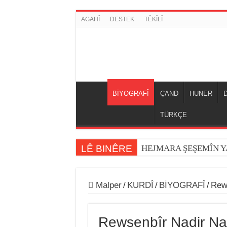
AGAHÎ
DESTEK
TÊKÎLÎ
BİYOGRAFÎ
ÇAND
HUNER
TÜRKÇE
LÊ BINÊRE
HEJMARA ŞEŞEMÎN 
Jiyana Osman Özçelik
Hejmara (22) a Kovara 
Malper
/
KURDÎ
/
BİYOGRAFÎ
/
Rewş
Destana Kela Dimdimê
Rewşenbîr Nadir Na
Jiyana Milet Mihemed