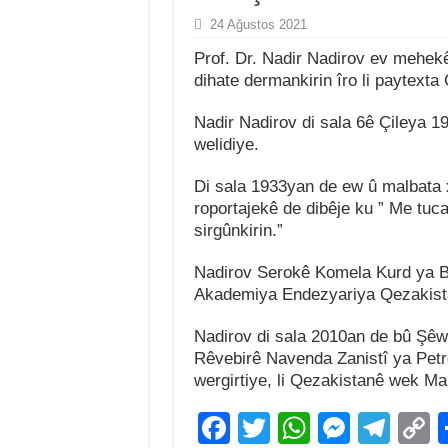
Jiyana Xelȋlȇ Çaçan M
24 Ağustos 2021
Prof. Dr. Nadir Nadirov ev mehekê
Jiyana Çekdar Karataş
dihate dermankirin îro li paytexta
126 saliya ji dayȋk bȗ
Nadir Nadirov di sala 6ê Çileya 
Hinek leyîskên kurdan 
welidiye.
Hejmara Nozdemîn a Ko
Di sala 1933yan de ew û malbata x
Mîrê Kemençê Mirado
roportajekê de dibêje ku ” Me tuc
sirgûnkirin.”
Nadirov Serokê Komela Kurd ya B
Akademiya Endezyariya Qezakist
Nadirov di sala 2010an de bû Şê
Rêvebirê Navenda Zanistî ya Petr
wergirtiye, li Qezakistanê wek Ma
F
T
W
M
T