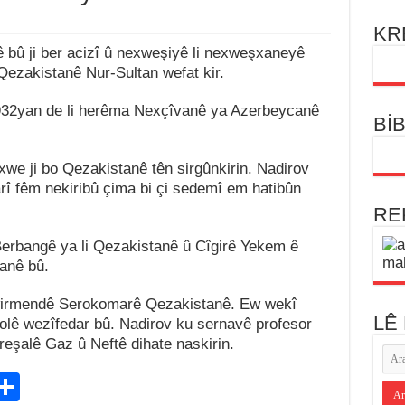
ȗradov
KR
 bû ji ber acizî û nexweşiyê li nexweşxaneyê
 Qezakistanê Nur-Sultan wefat kir.
na, hȋmdarekȋ edebyeta kurdȋ, bavȇ romana kurdȋ,Erebȇ Şemo Ş
1932yan de li herêma Nexçîvanê ya Azerbeycanê
ên kevnar
Bİ
vara Şermola Derket
we ji bo Qezakistanê tên sirgûnkirin. Nadirov
arî fêm nekiribû çima bi çi sedemî em hatibûn
RE
erbangê ya li Qezakistanê û Cîgirê Yekem ê
anê bû.
wirmendê Serokomarê Qezakistanê. Ew wekî
LÊ
olê wezîfedar bû. Nadirov ku sernavê profesor
reşalê Gaz û Neftê dihate naskirin.
C
S