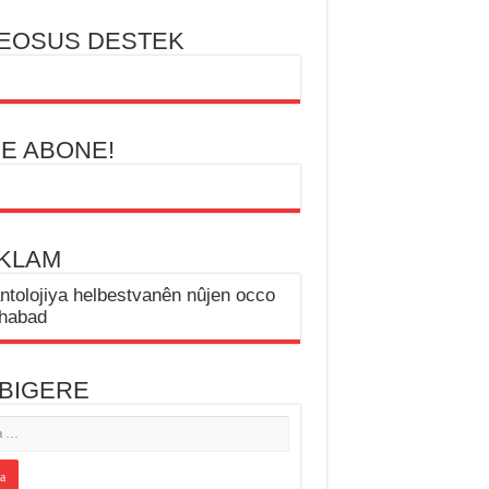
EOSUS DESTEK
amȋlov
BE ABONE!
KLAM
 BIGERE