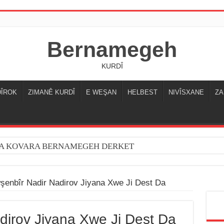
Bernamegeh
KURDÎ
DÎROK
ZIMANÊ KURDÎ
E WEŞAN
HELBEST
NIVÎSXANE
ZA
YA KOVARA BERNAMEGEH DERKET
Şermola Derket
enbîr Nadir Nadirov Jiyana Xwe Ji Dest Da
dirov Jiyana Xwe Ji Dest Da