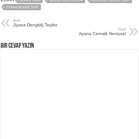
BEKIRÊ ÎDIRÎ
BEKIRÊ ÎDIRÎ KIMDIR
DENGBEJ BEKIRÊ ÎDIRÎ
JIYANA BEKIRÊ ÎDIRÎ
Berê
Jiyana Dengbêj Teyibo
Paşê
Jiyana Cemalê Neniyasî
Bir Cevap Yazın