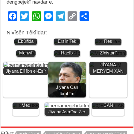
dengbêjekî navdar e.
F
T
W
M
T
C
S
a
wi
h
e
el
o
h
Nivîsên Têkîldar:
c
tt
at
ss
e
p
ar
Jiyana
Jiyana
Jiyana Konê
Ebûlfida
Ersîn Tek
Reş
e
er
s
e
gr
y
e
Jiyana
Jiyana Îbn
Jiyana Mem
b
A
n
a
Li
Mehwî
Hacîb
Zînistanî
o
p
g
m
n
JİYANA
o
p
er
k
Jiyana Elî îbn el-Esîr
MERYEM XAN
k
Jiyana Can
Ibrahîm
Jiyana Mem
JIYANA QEDRÎ
Med
CAN
Jiyana Asmîna Zer
Etîket