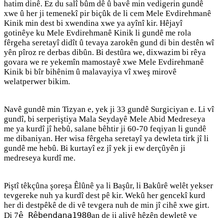
hatim dinê. Ez du salî bûm dê û bavê min vedigerin gundê
xwe û her ji temenekî pir biçûk de li cem Mele Evdirehmanê
Kinik min dest bi xwendina xwe ya ayînî kir. Hêjayî
gotinêye ku Mele Evdirehmanê Kinik li gundê me rola
fêrgeha seretayî didît û tevaya zarokên gund di bin destên wî
yên pîroz re derbas dibûn. Bi destûra we, dixwazim bi rêya
govara we re yekemîn mamostayê xwe Mele Evdirehmanê
Kinik bi bîr bihênim û malavayiya vî xweş mirovê
welatperwer bikim.
Navê gundê min Tizyan e, yek ji 33 gundê Surgiciyan e. Li vî
gundî, bi serperiştiya Mala Seydayê Mele Abid Medreseya
me ya kurdî jî hebû, salane bêhtir ji 60-70 feqiyan li gundê
me dibaniyan. Her wisa fêrgeha seretayî ya dewleta tirk jî li
gundê me hebû. Bi kurtayî ez jî yek ji ew derçûyên ji
medreseya kurdî me.
Piştî têkçûna şoreşa Êlûnê ya li Başûr, li Bakûrê welêt yekser
tevgereke nuh ya kurdî dest pê kir. Wekû her gencekî kurd
her di destpêkê de di vê tevgera nuh de min jî cihê xwe girt.
ê Rêbendana1980
Di 7
an de ji aliyê hêzên dewletê ve