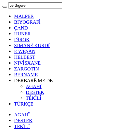
MALPER
BİYOGRAFÎ
ÇAND
HUNER
DÎROK
ZIMANÊ KURDÎ
E WEŞAN
HELBEST
NIVÎSXANE
ZARGOTIN
BERNAME
DERBARÊ ME DE
AGAHÎ
DESTEK
TÊKÎLÎ
TÜRKÇE
AGAHÎ
DESTEK
TÊKÎLÎ