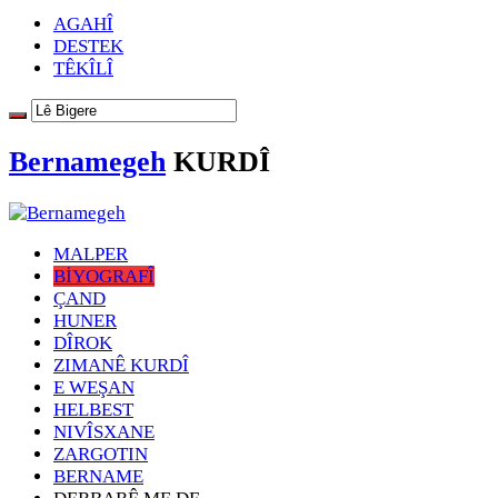
AGAHÎ
DESTEK
TÊKÎLÎ
Bernamegeh
KURDÎ
MALPER
BİYOGRAFÎ
ÇAND
HUNER
DÎROK
ZIMANÊ KURDÎ
E WEŞAN
HELBEST
NIVÎSXANE
ZARGOTIN
BERNAME