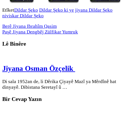
Etîket
Dildar Şeko
Dildar Şeko ki ye
jiyana Dildar Şeko
niviskar Dildar Şeko
Berê
Jiyana Ibrahîm Qasim
Paşê
Jiyana Dengbêj Zülfikar Yumruk
Lê Binêre
Jiyana Osman Özçelik
Di sala 1952an de, li Dêrika Çiyayê Mazî ya Mêrdînê hat
dinyayê. Dibistana Seretayî û …
Bir Cevap Yazın