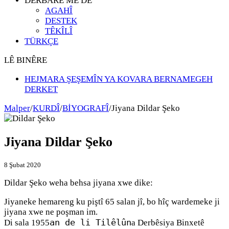
DERBARÊ ME DE
AGAHÎ
DESTEK
TÊKÎLÎ
TÜRKÇE
LÊ BINÊRE
HEJMARA ŞEŞEMÎN YA KOVARA BERNAMEGEH
DERKET
Malper
/
KURDÎ
/
BİYOGRAFÎ
/
Jiyana Dildar Şeko
Jiyana Dildar Şeko
8 Şubat 2020
Dildar Şeko weha behsa jiyana xwe dike:
Jiyaneke hemareng ku piştî 65 salan jî, bo hîç wardemeke ji
jiyana xwe ne poşman im.
an de li Tilêlûn
Di sala 1955
a Derbêsiya Binxetê