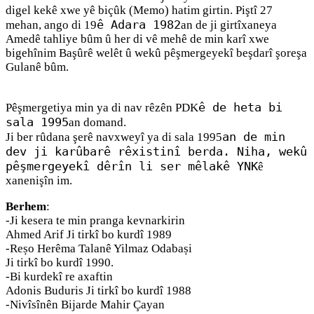
digel kekê xwe yê biçûk (Memo) hatim girtin. Piştî 27
ê Adara 1982
mehan, ango di 19
an de ji girtîxaneya
Amedê tahliye bûm û her di vê mehê de min karî xwe
bigehînim Başûrê welêt û wekû pêşmergeyekî beşdarî şoreşa
Gulanê bûm.
ê de heta bi
Pêşmergetiya min ya di nav rêzên PDK
sala 1995
an domand.
an de min
Ji ber rûdana şerê navxweyî ya di sala 1995
dev ji karûbarê rêxistinî berda. Niha, wekû
pêşmergeyekî dêrîn li ser mêlakê YNK
ê
xanenişîn im.
Berhem
:
-Ji kesera te min pranga kevnarkirin
Ahmed Arif Ji tirkî bo kurdî 1989
-Reșo Herêma Talanê Yilmaz Odabași
Ji tirkî bo kurdî 1990.
-Bi kurdekî re axaftin
Adonis Buduris Ji tirkî bo kurdî 1988
-Nivîsînên Bijarde Mahir Çayan