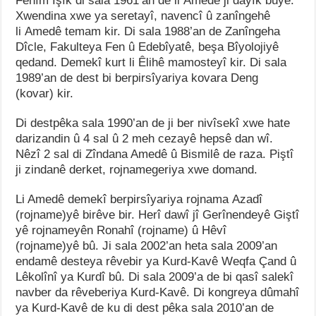
Fehîm Işık di sala 1961’an de li Amedê ji dayîk bûye.
Xwendina xwe ya seretayî, navencî û zanîngehê
li Amedê temam kir. Di sala 1988’an de Zanîngeha
Dîcle, Fakulteya Fen û Edebîyatê, beşa Bîyolojiyê
qedand. Demekî kurt li Êlihê mamosteyî kir. Di sala
1989’an de dest bi berpirsîyariya kovara Deng
(kovar) kir.
Di destpêka sala 1990’an de ji ber nivîsekî xwe hate
darizandin û 4 sal û 2 meh cezayê hepsê dan wî.
Nêzî 2 sal di Zîndana Amedê û Bismilê de raza. Piştî
ji zindanê derket, rojnamegeriya xwe domand.
Li Amedê demekî berpirsîyariya rojnama Azadî
(rojname)yê birêve bir. Herî dawî jî Gerînendeyê Giştî
yê rojnameyên Ronahî (rojname) û Hêvî
(rojname)yê bû. Ji sala 2002’an heta sala 2009’an
endamê desteya rêvebir ya Kurd-Kavê Weqfa Çand û
Lêkolînî ya Kurdî bû. Di sala 2009’a de bi qasî salekî
navber da rêveberiya Kurd-Kavê. Di kongreya dûmahî
ya Kurd-Kavê de ku di dest pêka sala 2010’an de