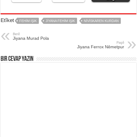
Etîket
FEHIM IŞIK
JIYANA FEHIM IŞIK
NIVISKAREN KURDAN
Berê
Jiyana Murad Pola
Paşê
Jiyana Ferrox Nêmetpur
Bir Cevap Yazın