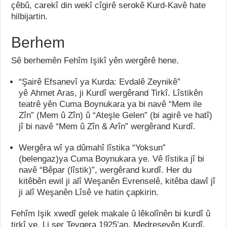
çêbû, carekî din wekî cîgirê serokê Kurd-Kavê hate
hilbijartin.
Berhem
Sê berhemên Fehîm Işikî yên wergêrê hene.
“Şairê Efsanevî ya Kurda: Evdalê Zeynikê”
yê Ahmet Aras, ji Kurdî wergêrand Tirkî. Lîstikên
teatrê yên Cuma Boynukara ya bi navê “Mem ile
Zîn” (Mem û Zîn) û “Ateşle Gelen” (bi agirê ve hatî)
jî bi navê “Mem û Zîn & Arîn” wergêrand Kurdî.
Wergêra wî ya dûmahî lîstika “Yoksun”
(belengaz)ya Cuma Boynukara ye. Vê lîstika jî bi
navê “Bêpar (lîstik)”, wergêrand kurdî. Her du
kitêbên ewil ji alî Weşanên Evrenselê, kitêba dawî jî
ji alî Weşanên Lîsê ve hatin çapkirin.
Fehîm Işik xwedî gelek makale û lêkolînên bi kurdî û
tirkî ye. Li ser Tevgera 1925’an, Medreseyên Kurdî,