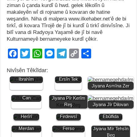
ziman û çanda kurdî û hwd. gelek lêkolîn û
makaleyên wî di rojname û kovaran de hatine
weşandin. Niha di malpera www.ilkehaber.net’ê de bi
tirkî, di kovara Tîrojê de jî bi kurdî û tirkî dinivîsîne. Ji
bilî vana di Radyoya Yaşamê de jî bi navê
Kulturnameyê bernameyeke kurdî çêkir.
F
T
W
M
T
C
S
a
wi
h
e
el
o
h
Nivîsên Têkîldar:
c
tt
at
ss
e
p
ar
Jiyana Can
Jiyana
Ibrahîm
Ersîn Tek
e
er
s
e
gr
y
e
Jiyana Asmîna Zer
b
A
n
a
Li
Jiyana Bawer
Can
Jiyana Pîr Kerîm
o
p
g
m
n
Reş
Jiyana Jîr Dilovan
o
p
er
k
Jiyana Elî
Jiyana
Jiyana
Herîrî
Firdewsî
Ebûlfida
k
Jiyana Elî
Jiyana Se’ed
Merdan
Ferso
Jiyana Mîr Tehsîn
Beg