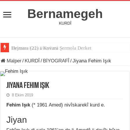
Bernamegeh
KURDÎ
Hejmara (22) a Kovara Şermola Derket
Destana Kela Dimdimê
Malper
/
KURDÎ
/
BİYOGRAFÎ
/
Jiyana Fehim Işık
Jiyana Fehim Işık
8 Ekim 2019
Fehim Işık
(* 1961 Amed) nivîskarekî kurd e.
Jiyan