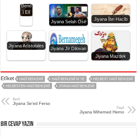
Bend
î Elî
Jiyana Îbn Hacîb
Jiyana Selah Osê
Jiyana Arîstotales
Jiyana Jîr Dilovan
Jiyana Mazdek
Etîket
HADÎ BEHLEWÎ
HADÎ BEHLEWÎ KI YE
HELBEST HADÎ BEHLEWÎ
HELBESTEN HADÎ BEHLEWÎ
JIYANA HADÎ BEHLEWÎ
Berê
Jiyana Se’ed Ferso
Paşê
Jiyana Mihemed Hemo
Bir Cevap Yazın