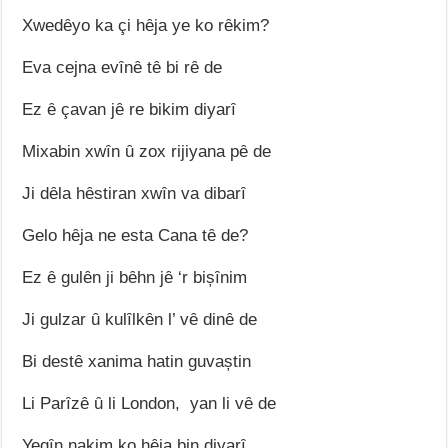
Xwedȇyo ka çi hȇja ye ko rȇkim?
Eva cejna evȋnȇ tȇ bi rȇ de
Ez ȇ çavan jȇ re bikim diyarȋ
Mixabin xwȋn ȗ zox rijiyana pȇ de
Ji dȇla hȇstiran xwȋn va dibarȋ
Gelo hȇja ne esta Cana tȇ de?
Ez ȇ gulȇn ji bȇhn jȇ ‘r bișȋnim
Ji gulzar ȗ kulȋlkȇn l’ vȇ dinȇ de
Bi destȇ xanima hatin guvaștin
Li Parȋzȇ ȗ li London, yan li vȇ de
Yeqȋn nakim ko hȇja bin diyarȋ