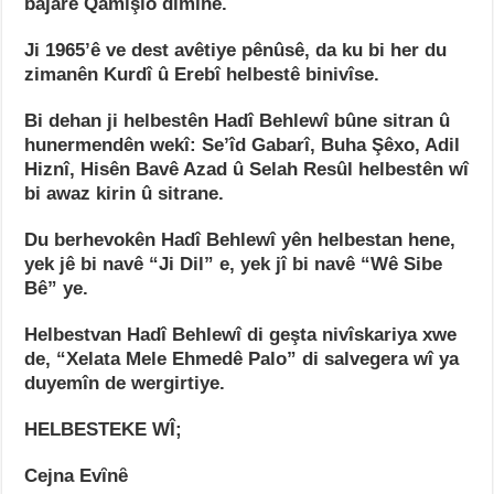
bajarê Qamişlo dimîne.
Ji 1965’ê ve dest avêtiye pênûsê, da ku bi her du
zimanên Kurdî û Erebî helbestê binivîse.
Bi dehan ji helbestên Hadî Behlewî bûne sitran û
hunermendên wekî: Se’îd Gabarî, Buha Şêxo, Adil
Hiznî, Hisên Bavê Azad û Selah Resûl helbestên wî
bi awaz kirin û sitrane.
Du berhevokên Hadî Behlewî yên helbestan hene,
yek jê bi navê “Ji Dil” e, yek jî bi navê “Wê Sibe
Bê” ye.
Helbestvan Hadî Behlewî di geşta nivîskariya xwe
de, “Xelata Mele Ehmedê Palo” di salvegera wî ya
duyemîn de wergirtiye.
HELBESTEKE WÎ;
Cejna Evȋnȇ