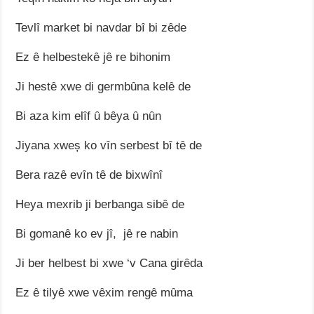
Tevlȋ market bi navdar bȋ bi zȇde
Ez ȇ helbestekȇ jȇ re bihonim
Ji hestȇ xwe di germbȗna kelȇ de
Bi aza kim elȋf ȗ bȇya ȗ nȗn
Jiyana xweș ko vȋn serbest bȋ tȇ de
Bera razȇ evȋn tȇ de bixwȋnȋ
Heya mexrib ji berbanga sibȇ de
Bi gomanȇ ko ev jȋ, jȇ re nabin
Ji ber helbest bi xwe ‘v Cana girȇda
Ez ȇ tilyȇ xwe vȇxim rengȇ mȗma