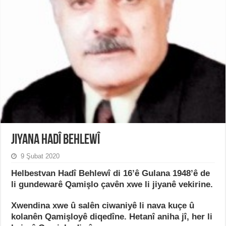
Jiyana Hadî Behlewî
9 Şubat 2020
Helbestvan Hadî Behlewî di 16’ê Gulana 1948’ê de
li gundewarê Qamişlo çavên xwe li jiyanê vekirine.
Xwendina xwe û salên ciwaniyê li nava kuçe û
kolanên Qamişloyê diqedîne. Hetanî aniha jî, her li