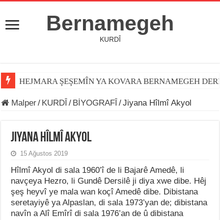
Bernamegeh
KURDÎ
HEJMARA ŞEŞEMÎN YA KOVARA BERNAMEGEH DER
Malper
/
KURDÎ
/
BİYOGRAFÎ
/
Jiyana Hîlmî Akyol
Jiyana Hîlmî Akyol
15 Ağustos 2019
Hîlmî Akyol di sala 1960’î de li Bajarê Amedê, li
navçeya Hezro, li Gundê Dersilê ji diya xwe dibe. Hêj
şeş heyvî ye mala wan koçî Amedê dibe. Dibistana
seretayiyê ya Alpaslan, di sala 1973’yan de; dibistana
navîn a Alî Emîrî di sala 1976’an de û dibistana