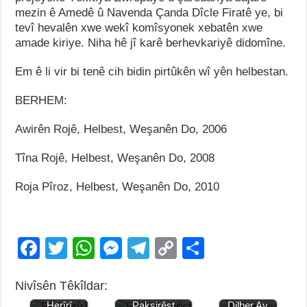
mezin ê Amedê û Navenda Çanda Dîcle Firatê ye, bi
tevî hevalên xwe wekî komîsyonek xebatên xwe
amade kiriye. Niha hê jî karê berhevkariyê didomîne.
Em ê li vir bi tenê cih bidin pirtûkên wî yên helbestan.
BERHEM:
Awirên Rojê, Helbest, Weşanên Do, 2006
Tîna Rojê, Helbest, Weşanên Do, 2008
Roja Pîroz, Helbest, Weşanên Do, 2010
F
T
W
M
T
C
S
a
wi
h
e
el
o
h
Nivîsên Têkîldar:
c
tt
at
ss
e
p
ar
Jiyana Elî
Jiyana Elî
Jiyana
Herîrî
Paksirêşt
Dilber Ay