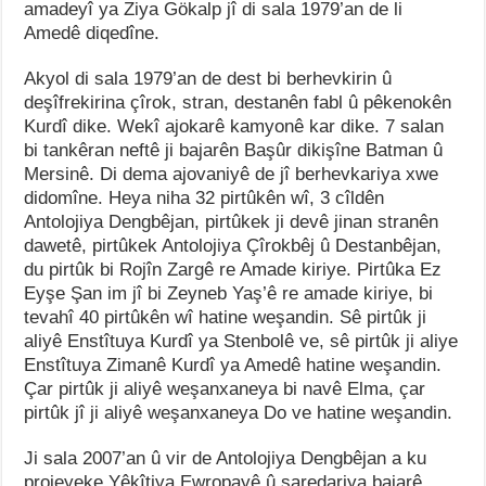
amadeyî ya Ziya Gökalp jî di sala 1979’an de li
Amedê diqedîne.
Akyol di sala 1979’an de dest bi berhevkirin û
deşîfrekirina çîrok, stran, destanên fabl û pêkenokên
Kurdî dike. Wekî ajokarê kamyonê kar dike. 7 salan
bi tankêran neftê ji bajarên Başûr dikişîne Batman û
Mersinê. Di dema ajovaniyê de jî berhevkariya xwe
didomîne. Heya niha 32 pirtûkên wî, 3 cîldên
Antolojiya Dengbêjan, pirtûkek ji devê jinan stranên
dawetê, pirtûkek Antolojiya Çîrokbêj û Destanbêjan,
du pirtûk bi Rojîn Zargê re Amade kiriye. Pirtûka Ez
Eyşe Şan im jî bi Zeyneb Yaş’ê re amade kiriye, bi
tevahî 40 pirtûkên wî hatine weşandin. Sê pirtûk ji
aliyê Enstîtuya Kurdî ya Stenbolê ve, sê pirtûk ji aliye
Enstîtuya Zimanê Kurdî ya Amedê hatine weşandin.
Çar pirtûk ji aliyê weşanxaneya bi navê Elma, çar
pirtûk jî ji aliyê weşanxaneya Do ve hatine weşandin.
Ji sala 2007’an û vir de Antolojiya Dengbêjan a ku
projeyeke Yêkîtiya Ewropayê û şaredariya bajarê