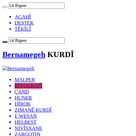
AGAHÎ
DESTEK
TÊKÎLÎ
Bernamegeh
KURDÎ
MALPER
BİYOGRAFÎ
ÇAND
HUNER
DÎROK
ZIMANÊ KURDÎ
E WEŞAN
HELBEST
NIVÎSXANE
ZARGOTIN