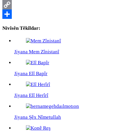
Telegram
Copy
Link
Share
Nivîsên Têkîldar:
Jiyana Mem Zînistanî
Jiyana Elî Bapîr
Jiyana Elî Herîrî
Jiyana Şêx Nîmetullah