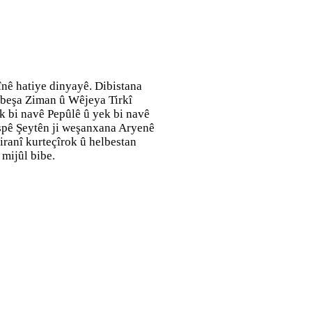
nê hatiye dinyayê. Dibistana
, beşa Ziman û Wêjeya Tirkî
 bi navê Pepûlê û yek bi navê
espê Şeytên ji weşanxana Aryenê
iranî kurteçîrok û helbestan
mijûl bibe.