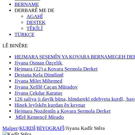
BERNAME
DERBARÊ ME DE
AGAHÎ
DESTEK
TÊKÎLÎ
TÜRKÇE
LÊ BINÊRE
HEJMARA ŞEŞEMÎN YA KOVARA BERNAMEGEH DE
Jiyana Osman Özçelik
Hejmara (22) a Kovara Şermola Derket
Destana Kela Dimdimê
Jiyana Milet Mihemed
Jiyana Xelȋlȇ Çaçan Mȗradov
Jiyana Çekdar Karataş
126 saliya ji dayȋk bȗna, hȋmdarekȋ edebyeta kurdȋ, b
Hinek leyîskên kurdan ên kevnar
Hejmara Nozdemîn a Kovara Şermola Derket
Mîrê Kemençê Mirado
Malper
/
KURDÎ
/
BİYOGRAFÎ
/
Jiyana Kadîr Stêra