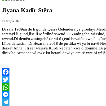
Jiyana Kadîr Stêra
19 Mayıs 2020
Di sala 1989an de li gundê Qesra Qelendera yê girêdayî Mêrdî
seretayî li gund,lîse li Mêrdînê xwend. Li Zanîngeha Mêrsînê
xwend.Di demên zanîngehê de wî û çend hevalên xwe fanzînek
Lîloz derxistin. Di Hezîrana 2018 de pirtûka wî ya bi navê H
derket.Anha jî li ser wêjeya Kurdî xebatên xwe didomîne. Bi p
dinivîse.Armanca wî ew e ku hetanî dawiya emirê xwe bi wêjê 
Facebook
Twitter
WhatsApp
Messenger