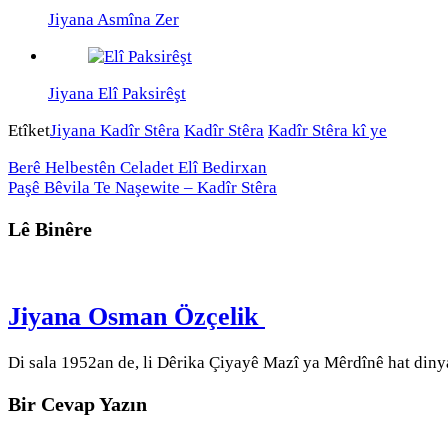
Jiyana Asmîna Zer
Jiyana Elî Paksirêşt
Etîket
Jiyana Kadîr Stêra
Kadîr Stêra
Kadîr Stêra kî ye
Berê
Helbestên Celadet Elî Bedirxan
Paşê
Bêvila Te Naşewite – Kadîr Stêra
Lê Binêre
Jiyana Osman Özçelik
Di sala 1952an de, li Dêrika Çiyayê Mazî ya Mêrdînê hat diny
Bir Cevap Yazın