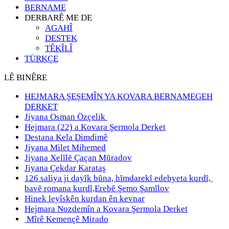
BERNAME
DERBARÊ ME DE
AGAHÎ
DESTEK
TÊKÎLÎ
TÜRKÇE
LÊ BINÊRE
HEJMARA ŞEŞEMÎN YA KOVARA BERNAMEGEH
DERKET
Jiyana Osman Özçelik
Hejmara (22) a Kovara Şermola Derket
Destana Kela Dimdimê
Jiyana Milet Mihemed
Jiyana Xelȋlȇ Çaçan Mȗradov
Jiyana Çekdar Karataş
126 saliya ji dayȋk bȗna, hȋmdarekȋ edebyeta kurdȋ,
bavȇ romana kurdȋ,Erebȇ Şemo Şamȋlov
Hinek leyîskên kurdan ên kevnar
Hejmara Nozdemîn a Kovara Şermola Derket
Mîrê Kemençê Mirado