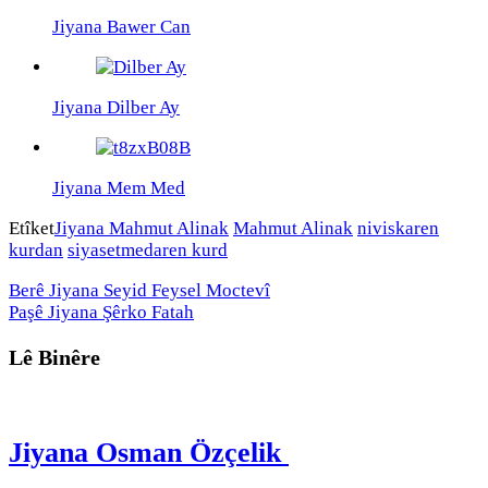
Jiyana Bawer Can
Jiyana Dilber Ay
Jiyana Mem Med
Etîket
Jiyana Mahmut Alinak
Mahmut Alinak
niviskaren
kurdan
siyasetmedaren kurd
Berê
Jiyana Seyid Feysel Moctevî
Paşê
Jiyana Şêrko Fatah
Lê Binêre
Jiyana Osman Özçelik