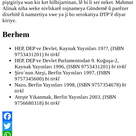
piştgiriya wan kir ket hilbijartinan, lê bi li ser neket. Mahmut
Alinak niha weke nivîskarê rojnameya Gündemê û parêzer
dixebitê û namzetiya xwe ya ji bo serokatiya DTP’ê diyar
kiriye.
Berhem
HEP, DEP ve Devlet, Kaynak Yayınları 19??, (ISBN
9753431201)
bi tirkî
HEP, DEP ve Devlet Parlamentodan 9. Koğuşa-2,
Kaynak Yayınları 1996, (ISBN 9753431201)
bi tirkî
Şiro´nun Ateşi, Berfin Yayınları 1997, (ISBN
9757345600)
bi tirkî
Nazo, Berfin Yayınları 1998, (ISBN 9757354678)
bi
tirkî
Ateşte Yıkanmak, Berfin Yayınları 2003, (ISBN
9756680318)
bi tirkî
Facebook
Twitter