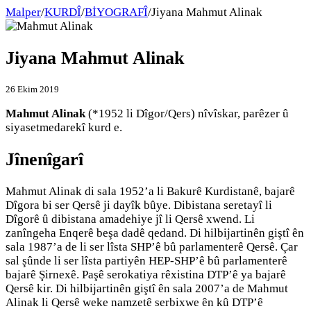
Malper
/
KURDÎ
/
BİYOGRAFÎ
/
Jiyana Mahmut Alinak
Jiyana Mahmut Alinak
26 Ekim 2019
Mahmut Alinak
(*1952 li Dîgor/Qers) nîvîskar, parêzer û
siyasetmedarekî kurd e.
Jînenîgarî
Mahmut Alinak di sala 1952’a li Bakurê Kurdistanê, bajarê
Dîgora bi ser Qersê ji dayîk bûye. Dibistana seretayî li
Dîgorê û dibistana amadehiye jî li Qersê xwend. Li
zanîngeha Enqerê beşa dadê qedand. Di hilbijartinên giştî ên
sala 1987’a de li ser lîsta SHP’ê bû parlamenterê Qersê. Çar
sal şûnde li ser lîsta partiyên HEP-SHP’ê bû parlamenterê
bajarê Şirnexê. Paşê serokatiya rêxistina DTP’ê ya bajarê
Qersê kir. Di hilbijartinên giştî ên sala 2007’a de Mahmut
Alinak li Qersê weke namzetê serbixwe ên kû DTP’ê