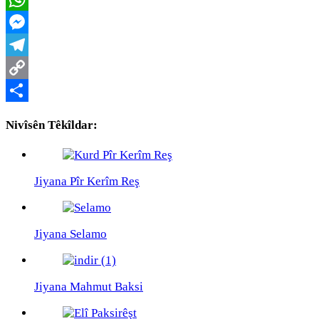
WhatsApp
Messenger
Telegram
Copy
Link
Share
Nivîsên Têkîldar:
Jiyana Pîr Kerîm Reş
Jiyana Selamo
Jiyana Mahmut Baksi