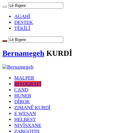
AGAHÎ
DESTEK
TÊKÎLÎ
Bernamegeh
KURDÎ
MALPER
BİYOGRAFÎ
ÇAND
HUNER
DÎROK
ZIMANÊ KURDÎ
E WEŞAN
HELBEST
NIVÎSXANE
ZARGOTIN