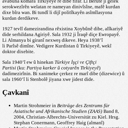
avabûna komara Tirkiyeyê re dibe fîrar. Li Bêrûtê ji gelek
serokwezîrên welatan re nameyan dinivîsîne, mafê kurdan
dixe bîra wan. Bi tundî li dijî politîkayên asîmîlasyona
kurdan derdikeve.
1927 tevlî damezirandina rêxistina Xoybûnê dibe, alîkariyê
dide serhildana Agiriyê. Sala 1932 ji Îraqê diçe Ewropayê.
Li Almanya bi giranî nexweş dikeve. Heya 1938’î
li Parîsê dimîne. Vedigere Kurdistan û Tirkiyeyê, wekî
doktor dixebite.
Sala 1940’î ew û hinekan
Türkiye İşçi ve Çiftçi
Partisi
(ku:
Partiya karker û cotyarên Tirkiyeyê
)
dadimezirînin. Bi xanimeke çerkez re marî dibe (dizewice) û
sala 1960’î li Stenbolê jiyana xwe jidest dide.
Çavkanî
Martin Strohmeier in
Beiträge des Zentrums für
Asiatische und Afrikanische Studien (ZAAS)
Band 8,
2004, Christian-Albrechts-Universität zu Kiel. Hrsg.
Stephan Conermann, Geoffrey Haig (almanî)