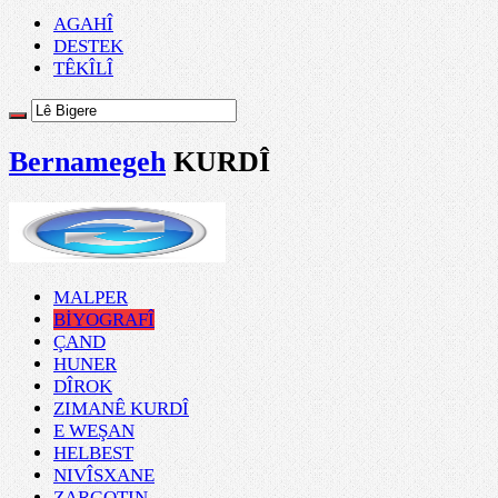
AGAHÎ
DESTEK
TÊKÎLÎ
Bernamegeh
KURDÎ
MALPER
BİYOGRAFÎ
ÇAND
HUNER
DÎROK
ZIMANÊ KURDÎ
E WEŞAN
HELBEST
NIVÎSXANE
ZARGOTIN