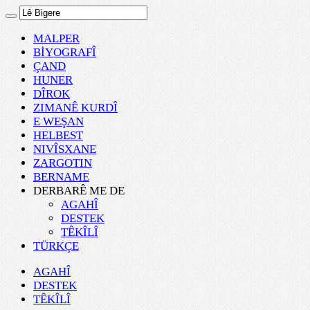
MALPER
BİYOGRAFÎ
ÇAND
HUNER
DÎROK
ZIMANÊ KURDÎ
E WEŞAN
HELBEST
NIVÎSXANE
ZARGOTIN
BERNAME
DERBARÊ ME DE
AGAHÎ
DESTEK
TÊKÎLÎ
TÜRKÇE
AGAHÎ
DESTEK
TÊKÎLÎ