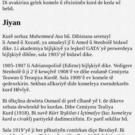
Di avakirina gelek komele û rêxistinên kurd de keda wî
hebû.
Jiyan
Kurê serbaz
Muhemmed Axa
bû. Dibistana seretayî
li Amed û Xozatê, ya amadeyî jî li Amed û Stenbolê bidawî
dike. Li akademiya bijîşkiyê ya leşkerî GATA´yê perwerdeya
bijîşkiyê dibîne, sala 1903’yê bidawî dike.
1905-1907 li Adrianopolisê (Edirne) bijîşkiyê dike. Vedigere
Stenbolê û ji 2’ê kewçêrê 1908’ê ve dibe endamê Cemiyeta
Teawun û Teraqiya Kurdê. Sala 1909’ê ev komele tê
qedexekirin. Sekban alîkariyê dide komeleya xwendekarên
kurd Hêvîyê.
Bi têkçûna dewleta Osmanî di şerê cîhanê yê I. de dikeve
xebata dewletekê bo kurdan. Dibe Cemiyeta Tealiya
Kurd (1918). Bi navê
Kürt Teşkilat-i İçtimaîye
(ku:
komeleya
kurd a civakî
) partiyekê dadimezirînin. Ev partî sekûlar bû.
Sala 1919’yê ji ber pêkutiyên contirkan diçe Bexdayê. Bi