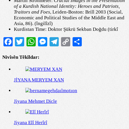
Martin Strohmeier:
Crucial Images in the Presentation
of a Kurdish National Identity: Heroes and Patriots,
Traitors and Foes
, Leiden-Boston: Brill 2003 (Social,
Economic and Political Studies of the Middle East and
Asia, 86). (îngilîzî)
Kurdistan Time: Doktor Şükrü Sekban Doğdu (tirkî
Facebook
Twitter
WhatsApp
Messenger
Telegram
Copy
Share
Link
Nivîsên Têkîldar:
JİYANA MERYEM XAN
Jiyana Mehmet Dicle
Jiyana Elî Herîrî