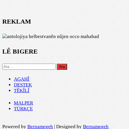
REKLAM
LÊ BIGERE
Arama:
AGAHÎ
DESTEK
TÊKÎLÎ
MALPER
TÜRKÇE
Powered by
Bernamegeh
| Designed by
Bernamegeh