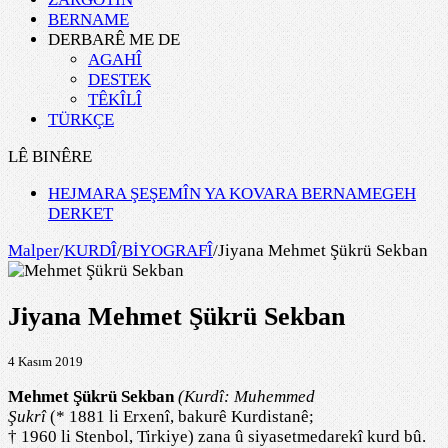
BERNAME
DERBARÊ ME DE
AGAHÎ
DESTEK
TÊKÎLÎ
TÜRKÇE
LÊ BINÊRE
HEJMARA ŞEŞEMÎN YA KOVARA BERNAMEGEH
DERKET
Malper
/
KURDÎ
/
BİYOGRAFÎ
/
Jiyana Mehmet Şükrü Sekban
Jiyana Mehmet Şükrü Sekban
4 Kasım 2019
Mehmet Şükrü Sekban
(Kurdî: Muhemmed
Şukrî
(* 1881 li Erxenî, bakurê Kurdistanê;
† 1960 li Stenbol, Tirkiye) zana û siyasetmedarekî kurd bû.