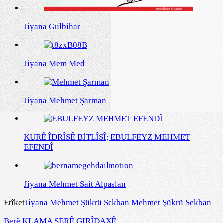
Jiyana Gulbihar
Jiyana Mem Med
Jiyana Mehmet Şarman
KURÊ ÎDRÎSÊ BİTLÎSÎ; EBULFEYZ MEHMET
EFENDÎ
Jiyana Mehmet Sait Alpaslan
Etîket
Jiyana Mehmet Şükrü Sekban
Mehmet Şükrü Sekban
Berê
KLAMA ŞERÊ GIRÎDAXÊ