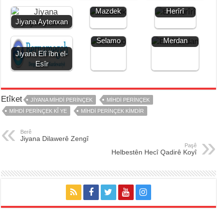
Jiyana
Jiyana Elî
Mazdek
Herîrî
Jiyana Aytenxan
Jiyana
Jiyana Elî
Selamo
Merdan
Jiyana Elî îbn el-
Esîr
Etîket
JIYANA MIHDI PERINÇEK
MIHDI PERINÇEK
MIHDI PERINÇEK KÎ YE
MIHDI PERINÇEK KIMDIR
Berê
Jiyana Dilawerê Zengî
Paşê
Helbestên Hecî Qadirê Koyî