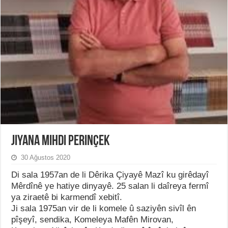
Jiyana Mihdi Perinçek
30 Ağustos 2020
Di sala 1957an de li Dêrika Çiyayê Mazî ku girêdayî
Mêrdînê ye hatiye dinyayê. 25 salan li daîreya fermî
ya ziraetê bi karmendî xebitî.
Ji sala 1975an vir de li komele û saziyên sivîl ên
pîşeyî, sendika, Komeleya Mafên Mirovan,