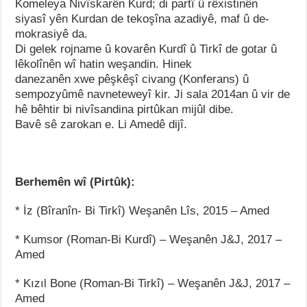
Komeleya Nivîskarên Kurd; di partî û rêxistinên
siyasî yên Kurdan de tekoşîna azadiyê, maf û de­
mokrasiyê da.
Di gelek rojname û kovarên Kurdî û Tirkî de gotar û
lêkolînên wî hatin weşandin. Hinek
danezanên xwe pêşkêşî civang (Konferans) û
sempozyûmê navneteweyî kir. Ji sala 2014an û vir de
hê bêhtir bi nivîsandina pirtûkan mijûl dibe.
Bavê sê zarokan e. Li Amedê dijî.
Berhemên wî (Pirtûk):
* İz (Bîranîn- Bi Tirkî) Weşanên Lîs, 2015 – Amed
* Kumsor (Roman-Bi Kurdî) – Weşanên J&J, 2017 –
Amed
* Kızıl Bone (Roman-Bi Tirkî) – Weşanên J&J, 2017 –
Amed