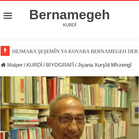
Bernamegeh
KURDÎ
HEJMARA ŞEŞEMÎN YA KOVARA BERNAMEGEH DER
Malper
/
KURDÎ
/
BİYOGRAFÎ
/
Jiyana Xurşîd Mîrzengî