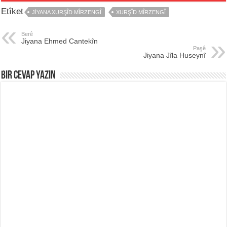
Etîket
JIYANA XURŞÎD MÎRZENGÎ
XURŞÎD MÎRZENGÎ
Berê
Jiyana Ehmed Cantekîn
Paşê
Jiyana Jîla Huseynî
Bir Cevap Yazın