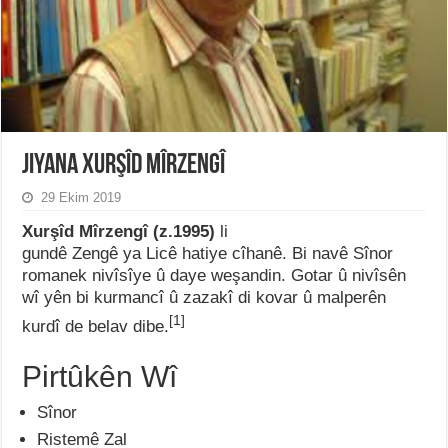
Jiyana Xurşîd Mîrzengî
29 Ekim 2019
Xurşîd Mîrzengî (z.1995)
li
gundê Zengê ya Licê hatiye cîhanê. Bi navê Sînor
romanek nivîsîye û daye weşandin. Gotar û nivîsên
wî yên bi kurmancî û zazakî di kovar û malperên
[1]
kurdî de belav dibe.
Pirtûkên Wî
Sînor
Ristemê Zal